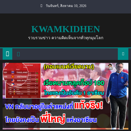
Skip
วันจันทร์, สิงหาคม 10, 2026
to
content
KWAMKIDHEN
รวบรวมข่าว ความคิดเห็นจากทั่วทุกมุมโลก