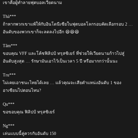
เขาคือผู้ทำลายฟุตบอลเวียดนาม
Thà***
ถ้าหากพวกเขาแพ้ให้กับอินโดนีเซียในฟุตบอลโลกรอบคัดเลือกรอบ 2 …
อันดับของพวกเขาก็จะลดลงไปอีก 😆😆😆
Tâm***
ขอบคุณ VFF และโค้ชฟิลิปป์ ทรุสซิเยร์ ที่ช่วยให้เวียดนามก้าวไปสู่
อันดับสูงสุด … รักษามันเอาไว้เป็นเวลา 5 ปี หรือมากกว่านั้นนะ
Tru***
ไม่เคยเอาชนะไทยได้เลย … แล้วคุณจะเสียตำแหน่งอันดับ 1 ของ
อาเซียนไปตอนไหน?
Qu***
ขอขอบคุณ ฟิลิปป์ ทรุสซิเยร์
Ng***
เล่นแบบนี้คู่ควรกับอันดับ 150