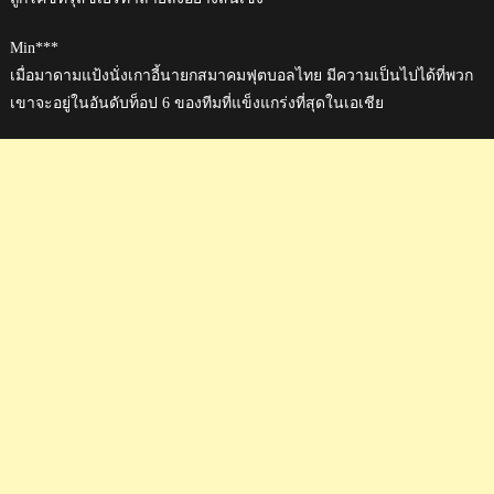
Min***
เมื่อมาดามแป้งนั่งเกาอี้นายกสมาคมฟุตบอลไทย มีความเป็นไปได้ที่พวก
เขาจะอยู่ในอันดับท็อป 6 ของทีมที่แข็งแกร่งที่สุดในเอเชีย