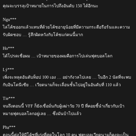
คุณจะบรรลุเป้าหมายในการไปถึงอันดับ 150 ได้อีกนะ
Ngu***
ไล่โค้ชออกแล้วแทนที่ด้วยโค้ชอายุน้อยที่มีความกระตือรือร้นและความ
รับผิดชอบ … รู้สึกผิดหวังกับโค้ชแก่คนนี้มาก
Ho***
ได้โปรดเชื่อผม … เป้าหมายของผมคือการไปเล่นฟุตบอลโลก
Lý***
เพิ่งจะหลุดอันดับท็อป 100 เอง … อย่ากังวลไปเลย … ในอีก 2 นัดที่จะพบ
กับอินโดนีเซีย … เวียดนามก็จะเลื่อนชั้นไปอยู่ในอันดับที่ 110 แล้ว
Tie***
จนถึงตอนนี้ VFF ก็ยังเชื่อมั่นกับผู้เฒ่าวัย 70 ปี ที่คอยชี้นำเกี่ยวกับเป้า
หมายฟุตบอลโลกอยู่เลย … ซึ่งมันบ้าไปแล้ว
Phạ***
ตอนนี้ต่อให้มีโค้ชที่เก่งที่สุดในโลก 10 คน ฟุตบอลเวียดนามก็คงจะเป็น