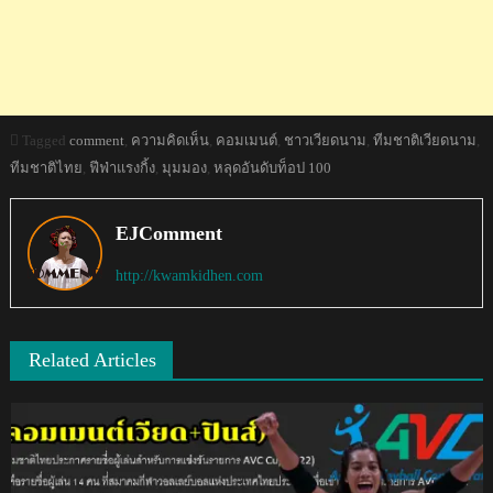
Tagged
comment
,
ความคิดเห็น
,
คอมเมนต์
,
ชาวเวียดนาม
,
ทีมชาติเวียดนาม
,
ทีมชาติไทย
,
ฟีฟ่าแรงกิ้ง
,
มุมมอง
,
หลุดอันดับท็อป 100
EJComment
http://kwamkidhen.com
Related Articles