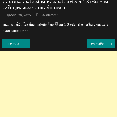
คอมเมนต์อินโดเดือด หลังอินโดแพ้ไทย 1-3 เซต ชวด
เหรียญทองแดงวอลเลย์บอลชาย
Author
Posted
EJComment
ตุลาคม 29, 2025
on
คอมเมนต์อินโดเดือด หลังอินโดแพ้ไทย 1-3 เซต ชวดเหรียญทองแดง
วอลเลย์บอลชาย
แนะแนว
คอมเมนต์ญี่ปุ่นและต่างชาติหลังไทยแพ้ญี่ปุ่น 1-3 เซต ศึกวอลเลย์บอลหญิงชิงแชมป์เอเชีย 2019
ความคิดเห็นชาวเวียดนามหลังชนะไทย 1-0 คว้าแชมป์ฟุตบอลหญิงชิงแชมป์อาเซียน 2019
เรื่อง