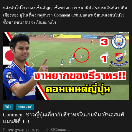
หลังซับโปโรตกลงเซ็นสัญญาซื้อขาดถาวรชนาธิป สรงกระสินธ์จากทีม
เมืองทอง ยูไนเต็ด มาดูกันว่า Comment แฟนบอลอาเซียนหลังซับโปโร
ซื้อขาดชนาธิป จะเป็นอย่างไร
กีฬา
คอมเมนต์
Comment ชาวญี่ปุ่นเกี่ยวกับธีราทรในเกมที่มารินอสแพ้
แมนซิตี้ 1-3
Author
Posted
EJComment
กรกฎาคม 27, 2019