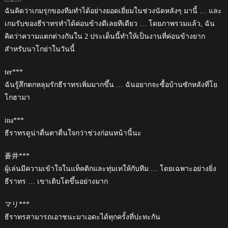
ฉันคิดว่าเกมรุกของทีมทำได้อย่างยอดเยี่ยมในช่วงนัดหลังๆ มานี้ … และ
เกมรับของธีราทรทำได้ค่อนข้างดีเลยทีเดียว … โดยภาพรวมแล้ว, ฉัน
คิดว่าความแตกต่างกันใน 2 ประเด็นนี้ทำให้เป็นงานที่ค่อนข้างยาก
สำหรับนาโกย่าในวันนี้
ter***
ฉันรู้สึกตกหลุมรักธีราทรเพิ่มมากขึ้น … ฉันอยากจะซื้อบ้านซักหลังที่โย
โกฮามา
ina***
ธีราทรดูน่าตื่นตาตื่นใจกว่าช่วงก่อนหน้านี้นะ
蒼井***
ผู้เล่นมีความเข้าใจในแท็คติกและทุ่มเทให้กับทีม … โดยเฉพาะอย่างยิ่ง
ธีราทร … เขาเติบโตขึ้นอย่างมาก
マリ***
ธีราทรสามารถเอาชนะมาเอดะได้ทุกครั้งที่ปะทะกัน