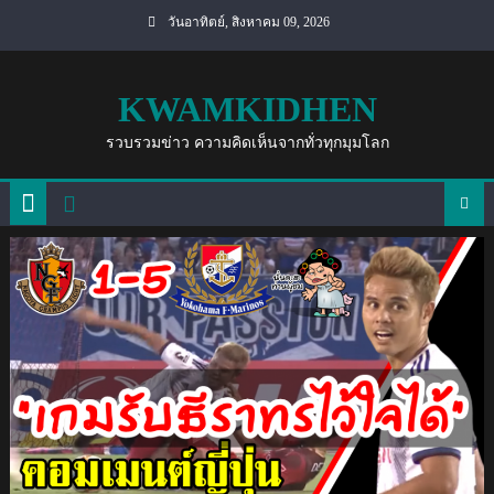
Skip
วันอาทิตย์, สิงหาคม 09, 2026
to
content
KWAMKIDHEN
รวบรวมข่าว ความคิดเห็นจากทั่วทุกมุมโลก