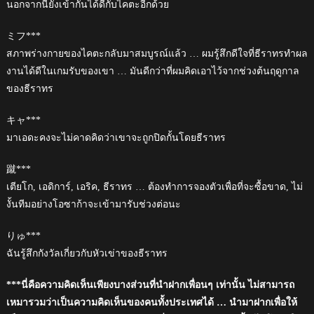
นอกจากนี้ยังเข้ากันได้ดีกับไคตะอีกด้วย
ミフ***
สภาพร่างกายของไคตะกลับมาสมบูรณ์แล้ว … ผมรู้สึกดีใจที่ธีราทรทำผล
งานได้ดีในเกมรับของเขา … มันดีกว่าที่ผมคิดเอาไว้จากช่วงต้นฤดูกาล
ของธีราทร
キャ***
มาเอดะคงจะไม่คาดคิดว่าเขาจะถูกปิดกั้นโดยธีราทร
蹴***
เตียโก, เอดิการ์, เอริค, ธีราทร … ต้องทำการจองตัวเพื่อที่จะซื้อขาด, ไม่
งั้นทีมอย่างโอซาก้าจะเข้ามารับช่วงต่อนะ
りゅ***
ฉันรู้สึกกังวัลเกี่ยวกับหัวเข่าของธีราทร
***นี่คือความคิดเห็นเพียงบางส่วนที่นำฝากเพื่อนๆ เท่านั้น ไม่สามารถ
เหมารวมว่าเป็นความคิดเห็นของคนทั้งประเทศได้ … นำมาฝากเพื่อให้