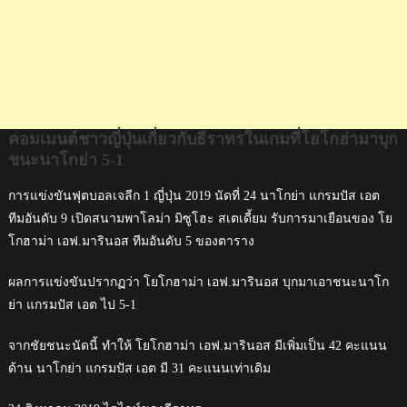
โก
ฮ่า
มา
บุก
ชนะ
นา
โก
คอมเมนต์ชาวญี่ปุ่นเกี่ยวกับธีราทรในเกมที่โยโกฮ่ามาบุก
ย่า
ชนะนาโกย่า 5-1
5-
การแข่งขันฟุตบอลเจลีก 1 ญี่ปุ่น 2019 นัดที่ 24 นาโกย่า แกรมปัส เอต
1
ทีมอันดับ 9 เปิดสนามพาโลม่า มิซูโฮะ สเตเดี้ยม รับการมาเยือนของ โย
โกฮาม่า เอฟ.มารินอส ทีมอันดับ 5 ของตาราง
ผลการแข่งขันปรากฏว่า โยโกฮาม่า เอฟ.มารินอส บุกมาเอาชนะนาโก
ย่า แกรมปัส เอต ไป 5-1
จากชัยชนะนัดนี้ ทำให้ โยโกฮาม่า เอฟ.มารินอส มีเพิ่มเป็น 42 คะแนน
ด้าน นาโกย่า แกรมปัส เอต มี 31 คะแนนเท่าเดิม