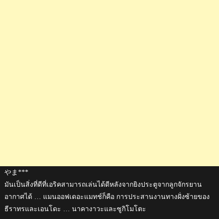
やま***
มันเป็นสิ่งที่ดีที่เอริคสามารถเล่นได้ดีหลังจากยิงประตูจากลูกจักรยาน
อากาศได้ … แมนออฟเดอะแมทช์ก็คือ การประสานงานทางฝั่งซ้ายของ
ธีราทรและเอนโดะ … นาคางาวะและซูกิโมโตะ