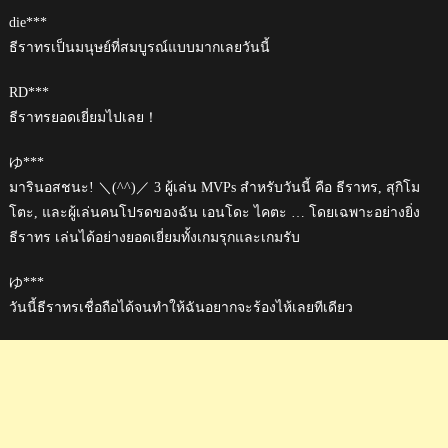
die***
ธีราทรเป็นมนุษย์ที่สมบูรณ์แบบมากเลยวันนี้
RD***
ธีราทรยอดเยี่ยมไปเลย！
ゆ***
มารินอสชนะ! ＼(^^)／ 3 ผู้เล่น MVPs สำหรับวันนี้ คือ ธีราทร, สุกิโม
โตะ, และผู้เล่นคนโปรดของฉัน เอนโดะ ไคตะ … โดยเฉพาะอย่างยิ่ง
ธีราทร เล่นได้อย่างยอดเยี่ยมทั้งเกมรุกและเกมรับ
ゆ***
วันนี้ธีราทรเชื่อถือได้จนทำให้ฉันอยากจะร้องไห้เลยทีเดียว