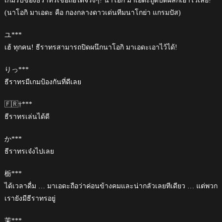
เกมรับของธีราทรเชื่อถือได้จริงๆ! นาโอกิ มาเอดะถูดปิดผลึกเอาไว้เลย!
(นาโอกิ มาเอดะ คือ กองกลางดาวเด่นทีมนาโกย่า แกรมปัส)
ユ***
เฮ้ ทุกคน! ธีราทรสามารถปิดผนึกนาโอกิ มาเอดะเอาไว้ได้!
りっ***
ธีราทรมีเกมป้องกันที่ดีเลย
🇫🇷†***
ธีราทรเล่นได้ดี
か***
ธีราทรเจ๋งไปเลย
栃***
ได้เวลาดื่ม … มาเอดะถือว่าค่อนข้างคมและน่ากลัวเลยทีเดียว … แต่พวก
เรายังมีธีราทรอยู่
茉***