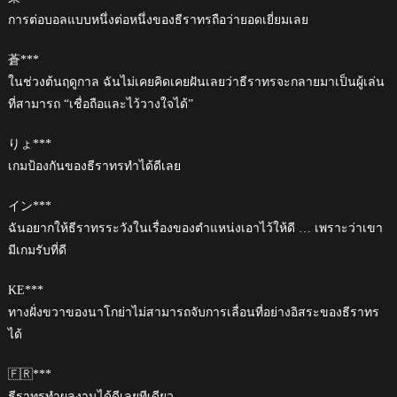
การต่อบอลแบบหนึ่งต่อหนึ่งของธีราทรถือว่ายอดเยี่ยมเลย
蒼***
ในช่วงต้นฤดูกาล ฉันไม่เคยคิดเคยฝันเลยว่าธีราทรจะกลายมาเป็นผู้เล่น
ที่สามารถ “เชื่อถือและไว้วางใจได้”
りょ***
เกมป้องกันของธีราทรทำได้ดีเลย
イン***
ฉันอยากให้ธีราทรระวังในเรื่องของตำแหน่งเอาไว้ให้ดี … เพราะว่าเขา
มีเกมรับที่ดี
KE***
ทางฝั่งขวาของนาโกย่าไม่สามารถจับการเลื่อนที่อย่างอิสระของธีราทร
ได้
🇫🇷***
ธีราทรทำผลงานได้ดีเลยทีเดียว