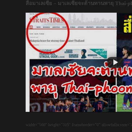
สื่อมาเลเซีย – มาเลเซียจะต้านทานพายุ Thai-ph
width="560" height="315" frameborder="0" allowfullscreen="a