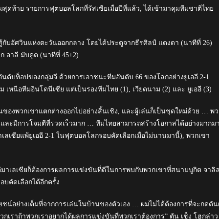
ทีมสุดท้าย รายการฟุตบอลโลกที่รัสเซียเมื่อปีที่แล้ว, ได้เข้ามาคุมทีมชาติไทย
สู้กับอัศวินแห่งตะวันออกกลาง โดยได้ประตูจากธีรศิลป์ แดงดา (นาทีที่ 26)
 อาลี มับคูต (นาทีที่ 45+2)
อันดับท็อปของกลุ่มจี ด้วยการเอาชนะทีมอันดับ 66 ของโลกอย่างยูเออี 2-1
่ม เหนือทีมอินโดนีเซีย แต่เป็นรองทีมไทย (1), เวียดนาม (2) และ ยูเออี (3)
ล่นของพวกเขาแตกต่างออกไปอย่างสิ้นเชิง, และผู้เล่นก็เป็นชุดใหม่ด้วย … พ
ึ้นและมีการโจมตีที่รวดเร็วมาก … ทีมไทยสามารถสร้างโอกาสได้อย่างมากม
มาเลเซียแพ้ยูเออี 2-1 ในฟุตบอลโลกรอบคัดเลือกเมื่อไม่นานมานี้), พวกเขา
 แต่มาเลเซียก็ต้องการผลการแข่งขันที่ดีในการพบกับพวกเขาที่สนามบูกิต จาลิ
คัดเลือกได้อีกครั้ง
ชน์อย่างเต็มที่จากการเล่นในบ้านของตัวเอง … ผมไม่ได้ต้องการที่จะกดดันผู
กเราถ้าพวกเราอยากได้ผลการแข่งขันที่พวกเราต้องการ” ตัน เช็ง โฮกล่าว