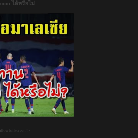
oon ได้หรือไม่
llowfullscreen">