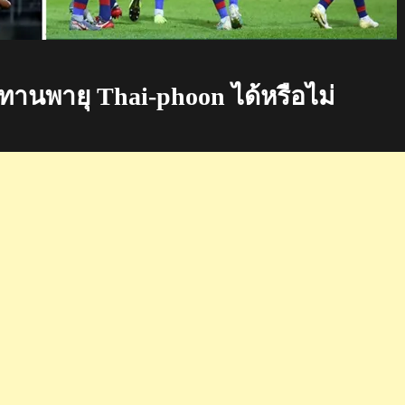
นทานพายุ Thai-phoon ได้หรือไม่