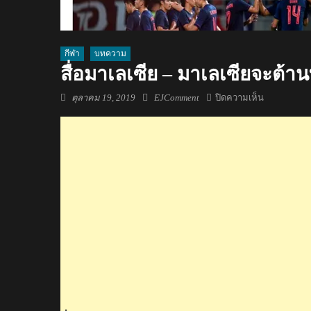
กีฬา
บทความ
สื่อมาเลเซีย – มาเลเซียจะต้า
Posted
Author
บน
ตุลาคม 19, 2019
EJComment
ปิดความเห็น
on
สื่อ
มาเลเซีย
–
มาเลเซีย
จะ
ต้านทาน
พายุ
Thai-
phoon
ได้
หรือ
ไม่