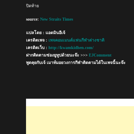
ปิดท้าย
source:
New Straits Times
แปลโดย : แอดมินอีเจ้
เครดิตเพจ :
เพจคอมเมนต์แฟนกีฬาต่างชาติ
เครดิตเว็บ :
http://kwamkidhen.com/
ฝากติดตามช่องยูทูปด้วยนะจ๊ะ >>>
EJComment
พูดคุยกับเจ้ เมาท์มอยวงการกีฬาติดตามได้ในเพจนี้นะจ๊ะ