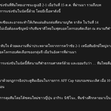
ขันที่ทีมไทยเอาชนะยูเออี 2-1 เมื่อวันที่ 15 ต.ค. ที่ผ่านมา รวมถึงบท
ารแข่งขันในนัดนี้ด้วย โดยมีเนื้อหาดังนี้
ลเซียและอาจจะทำให้เกิดแผ่นดินถล่มที่สนามบูกิต จาลิล ในวันที่ 14
ไม่เมื่อต้องเผชิญหน้ากับทีมชาติไทยในฟุตบอลโลกรอบคัดเลือก ณ สนามกีฬ
ับใจ ด้วยผลงานที่น่าประหลาดใจจากการคว้าชัย 2-1 เหนือทีมยักษ์ใหญ่จา
โลกรอบคัดเลือกของกลุ่มจี เมื่อวันอังคารที่ผ่านมา
ูการแข่งขันในนัดนี้ที่สนามกีฬาธรรมศาสตร์ด้วย และยอมรับว่า … ทีมไทยคื
ะมาด้วยกฎการยิงประตูทีมเยือนในรายการ AFF Cup รอบรองชนะเลิศ เมื่อ 10
ือน
รคุมทีมโดยโค้ชคนใหม่ชาวญี่ปุ่น อากิระ นิชิโนะ, ทีมช้างศึกกลายมาเป็น