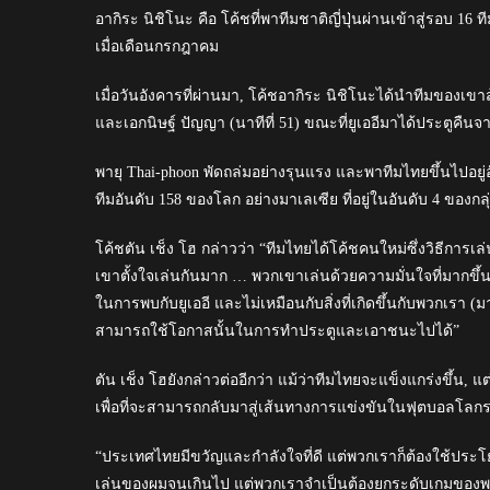
อากิระ นิชิโนะ คือ โค้ชที่พาทีมชาติญี่ปุ่นผ่านเข้าสู่รอบ 16 
เมื่อเดือนกรกฎาคม
เมื่อวันอังคารที่ผ่านมา, โค้ชอากิระ นิชิโนะได้นำทีมของเขา
และเอกนิษฐ์ ปัญญา (นาทีที่ 51) ขณะที่ยูเออีมาได้ประตูคืนจาก
พายุ Thai-phoon พัดถล่มอย่างรุนแรง และพาทีมไทยขึ้นไปอยู่
ทีมอันดับ 158 ของโลก อย่างมาเลเซีย ที่อยู่ในอันดับ 4 ของกลุ
โค้ชตัน เช็ง โฮ กล่าวว่า “ทีมไทยได้โค้ชคนใหม่ซึ่งวิธีการเ
เขาตั้งใจเล่นกันมาก … พวกเขาเล่นด้วยความมั่นใจที่มากข
ในการพบกับยูเออี และไม่เหมือนกับสิ่งที่เกิดขึ้นกับพวกเรา (
สามารถใช้โอกาสนั้นในการทำประตูและเอาชนะไปได้”
ตัน เช็ง โฮยังกล่าวต่ออีกว่า แม้ว่าทีมไทยจะแข็งแกร่งขึ้น,
เพื่อที่จะสามารถกลับมาสู่เส้นทางการแข่งขันในฟุตบอลโลกรอบ
“ประเทศไทยมีขวัญและกำลังใจที่ดี แต่พวกเราก็ต้องใช้ประโย
เล่นของผมจนเกินไป แต่พวกเราจำเป็นต้องยกระดับเกมของพว