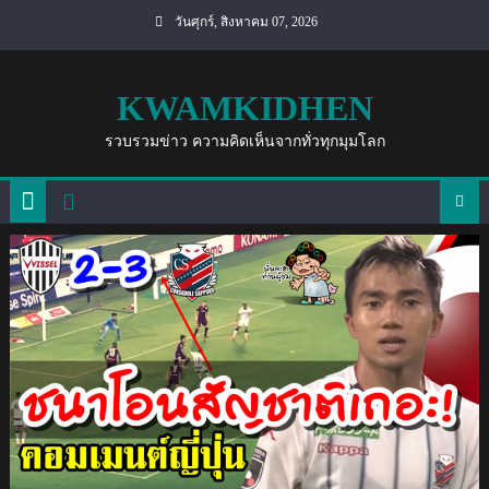
Skip
วันศุกร์, สิงหาคม 07, 2026
to
content
KWAMKIDHEN
รวบรวมข่าว ความคิดเห็นจากทั่วทุกมุมโลก