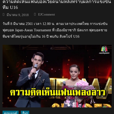
ความคิดเห็นแฟนบอลเวียดนามหลังทราบผลการแข่งขัน
ทีม U16
Author
Posted
EJComment
มีนาคม 9, 2018
on
วันที่ 8 มีนาคม 2561 เวลา 12.00 น. ตามเวลาประเทศไทย การแข่งขัน
ฟุตบอล Japan-Asean Tournament ที่ เมืองมิยาซากิ นัดแรก ฟุตบอลชาย
ทีมชาติไทยรุ่นอายุไม่เกิน 16 ปี พบกับ สิงคโปร์ U16
คอมเมนต์
อื่นๆ