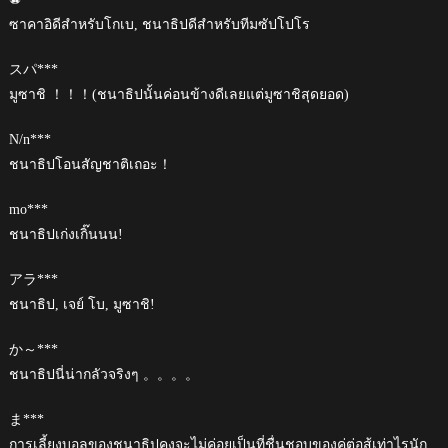
ซาคาอิดีสำหรับโกเบ, ชนาธิปดีสำหรับทีมซัปโปโร
スパ***
มูซาชิ ！！！(ชนาธิปนั้นค่อนข้างดีเลยแต่มูซาชิสุดยอด)
N/n***
ชนาธิปโอนสัญชาติเถอะ！
mo***
ชนาธิปเก่งเกิ๊นนน!
アラ***
ชนาธิป, เจย์ โบ, มูซาชิ!
か～***
ชนาธิปนี่น่ากลัวจริงๆ 。。。。
ま***
การเลี้ยงบอลของชนาธิปคงจะไม่ค่อยเป็นที่ชื่นชอบของคู่ต่อสู้เท่าไรนัก