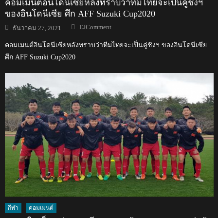
คอมเมนต์อินโดนีเซียหลังทราบว่าทีมไทยจะเป็นคู่ชิงฯ
ของอินโดนีเซีย ศึก AFF Suzuki Cup2020
Author
Posted
EJComment
ธันวาคม 27, 2021
on
คอมเมนต์อินโดนีเซียหลังทราบว่าทีมไทยจะเป็นคู่ชิงฯ ของอินโดนีเซีย
ศึก AFF Suzuki Cup2020
กีฬา
คอมเมนต์