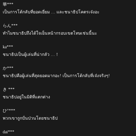
華***
เป็นการโต้กลับที่ยอดเยี่ยม … และชนาธิปโคตรเจ๋งอะ
らん***
ทำไมชนาธิปถึงได้ใจเย็นหน้ากรอบเขตโทษเช่นนี้นะ
ka***
ชนาธิปเป็นผู้เล่นที่น่ากลัว …！
か***
ชนาธิปคือผู้เล่นที่สุดยอดมากอะ! เป็นการโต้กลับที่เจ๋งจริงๆ!
き ***
ชนาธิปอยู่ในมิติที่แตกต่าง
ひ°***
พวกเขาถูกปั่นป่วนโดยชนาธิป
dai***