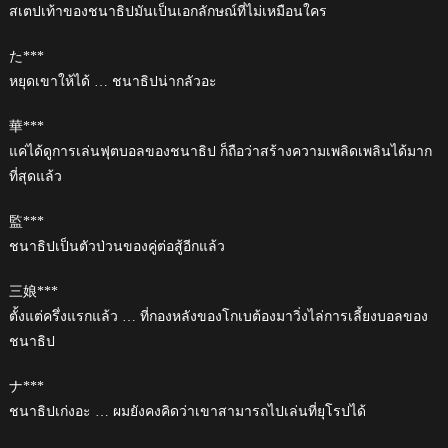
สเตปเท้าของชนาธิปมันเป็นเอกลักษณ์ที่ไม่เหมือนใคร
た***
หยุดเขาให้ได้ … ชนาธิปน่ากลัวอะ
華***
แค่ได้ดูการเล่นฟุตบอลของชนาธิป ก็ถือว่าสร้างความเพลิดเพลินได้มาก
ที่สุดแล้ว
監***
ชนาธิปเป็นตัวป่วนของคู่ต่อสู้อีกแล้ว
三娘***
ตั้งแต่ครึ่งแรกแล้ว … ที่กองหลังของโกเบต้องมาวิ่งไล่การเลี้ยงบอลของ
ชนาธิป
ナ***
ชนาธิปเก่งอะ … ผมยังคงคิดว่าเขาสามารถไปเล่นที่ยุโรปได้