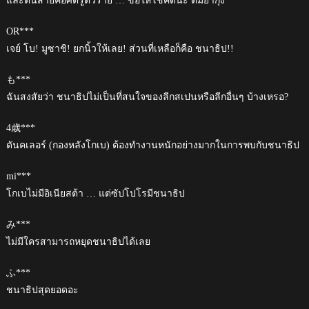
และตื่นสายคือศัตรูตัวร้าย … ขอให้โชคดีนะ ต้มยำกุ้ง
OR***
เจย์ โบ! มูซาชิ! ยกนิ้วให้เลย! ส่วนที่เหลือก็คือ ชนาธิป!!
も***
ฉันสงสัยว่า ชนาธิปไม่เป็นที่สนใจของลีกสเปนหรือลีกอื่นๆ บ้างเหรอ?
4歳***
ดันคเลอร์ (กองหลังโกเบ) ต้องทำงานหนักอย่างมากในการพบกับชนาธิป
mi***
โกเบไม่มีอิเนียสต้า … แต่ซัปโปโรมีชนาธิป
み***
ไม่มีใครสามารถหยุดชนาธิปได้เลย
ふ***
ชนาธิปสุดยอดอะ