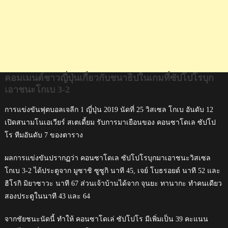
โร
บุก
เอา
ชนะ
โกเบ
3-
2
คอมเมนต์ชาวญี่ปุ่นเกี่ยวกับชนาธิปในเกมที่ซัปโปโรบุก
เอาชนะโกเบ 3-2
การแข่งขันฟุตบอลเจลีก 1 ญี่ปุ่น 2019 นัดที่ 25 วิสเซล โกเบ อันดับ 12
เปิดสนามโนเอเวียร์ สเตเดี้ยม รับการมาเยือนของ คอนซาโดเล ซัปโป
โร ทีมอันดับ 7 ของตาราง
ผลการแข่งขันปรากฏว่า คอนซาโดเล ซัปโปโรบุกมาเอาชนะวิสเซล
โกเบ 3-2 ได้ประตูจาก มูซาชิ ซูซูกิ นาที 45, เจย์ โบธรอยด์ นาที 52 และ
ฮิโรกิ มิยาซาวะ นาที 67 ส่วนเจ้าบ้านได้จาก จุนยะ ทานากะ ทำคนเดียว
สองประตูในนาที 43 และ 64
จากชัยชนะนัดนี้ ทำให้ คอนซาโดเล่ ซัปโปโร มีเพิ่มเป็น 39 คะแนน