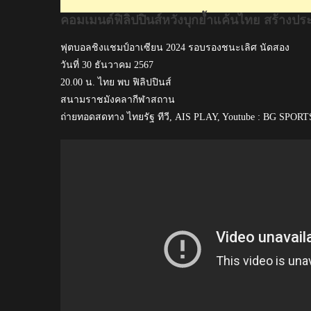
รอบ
คอมเมนต์ฟิลิปปินส์หวังบุกย้ำแค้นไทย สร้างประ
ชิงฯ
อาเซียน
ฟุตบอลชิงแชมป์อาเซียน 2024 รอบรองชนะเลิศ นัดสอง
คัพ
วันที่ 30 ธันวาคม 2567
เป็น
20.00 น. ไทย พบ ฟิลิปปินส์
ครั้ง
สนามราชมังคลากีฬาสถาน
แรก
ถ่ายทอดสดทาง ไทยรัฐ ทีวี, AIS PLAY, Youtube : BG SPORTS,