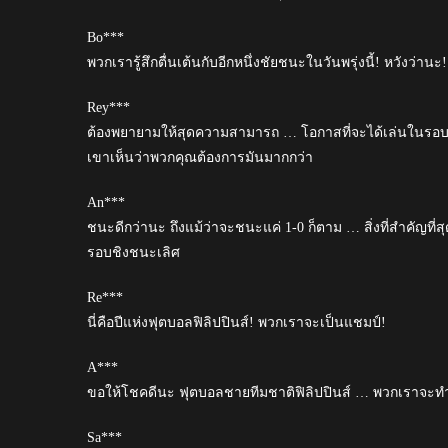
Bo***
พวกเรารู้สึกตื่นเต้นกับอีกหนึ่งชัยชนะในวันพรุ่งนี้! หวังว่าน
Rey***
ต้องพยายามให้สุดความสามารถ … โอกาสที่จะได้เล่นในรอบชิ
เขาเห็นว่าพวกคุณต้องการมันมากกว่า
An***
ชนะดีกว่านะ ถึงแม้ว่าจะชนะแค่ 1-0 ก็ตาม … สิ่งที่สำคัญที่ส
รอบชิงชนะเลิศ
Re***
นี่คือปีแห่งฟุตบอลฟิลิปปินส์! พวกเราจะเป็นแชมป์!
A***
ขอให้โชคดีนะ ฟุตบอลชายทีมชาติฟิลิปปินส์ … พวกเราจะทำมั
Sa***