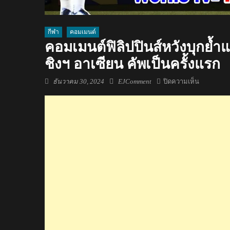
กีฬา
คอมเมนต์
คอมเมนต์ฟิลิปปินส์หวังบุกย้ำ
ชิงฯ อาเซียน คัพเป็นครั้งแรก
Posted
Author
บน
ธันวาคม 30, 2024
EJComment
ปิดความเห็น
on
คอม
เมน
ต์
ฟิลิปปินส์
หวัง
บุก
ย้ำ
แค้น
ไทย
สร้าง
ประวัติศาส
ทะลุ