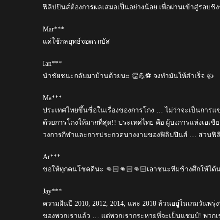
ฟิลิปปินส์ต้องการผลเสมอเป็นอย่างน้อย เพื่อผ่านเข้าสู่รอบชิ
Mar***
แค่ใช้กลยุทธ์จอดรถบัส
Ian***
นำชัยชนะกลับมาบ้านด้วยนะ 👏💪⚽ จงทำมันให้สำเร็จ 👍
Ma***
ประเทศไทยขึ้นชื่อในเรื่องของการโกง … ไม่ว่าจะเป็นกา
ด้วยการโกงให้มากที่สุด!! ประเทศไทย คือ ผู้บงการแห่งเอเชี
วงการกีฬาและการประกวดนางงามของฟิลิปปินส์ … ส่วนฟิลิป
Ar***
ขอให้ทุกคนโชคดีนะ 👊🏻👊🏻👊🏻เอาชนะทีมช้างศึกให้ได้
Jay***
ความฝันปี 2010, 2012, 2014, และ 2018 ล้วนอยู่ในเกมวันพรุ
ของพวกเราแล้ว … แต่พวกเรากระหายที่จะเป็นแชมป์! พวกเราจะไ