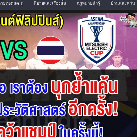
์ถ่ายทอดสด
นิยายและเรื่องสั้น
กฎหมายน่ารู้
บ้านและสวน