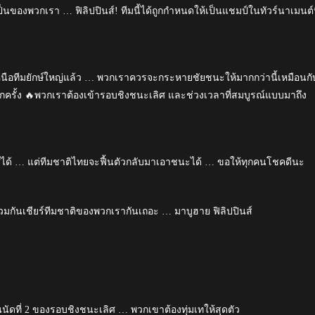
ะเป็นของพวกเรา … ฟิลิปปินส์! ทีมนี้ได้ถูกกำหนดให้เป็นแชมป์ในทัวร์นาเมนต์น
หนือทีมยักษ์ใหญ่แล้ว … พวกเราควรจะกระหายชัยชนะให้มากกว่านี้เหมือนกั
ครั้ง 🔥พวกเราต้องเข้ารอบชิงชนะเลิศ และช่วงเวลาที่สมบูรณ์แบบมาถึง
ิศได้ … แต่ทีมชาติไทยจะฟื้นตัวกลับมาเอาชนะได้ … ขอให้ทุกคนโชคดีนะ
วมกันเชียร์ทีมชาติของพวกเรากันเถอะ … มาบูฮาย ฟิลิปปินส์
นนัดที่ 2 ของรอบชิงชนะเลิศ … พวกเขาต้องทุ่มเทให้สุดตัว