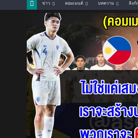
ข่าว
คอมเมนต์
บทความ
ลิงก