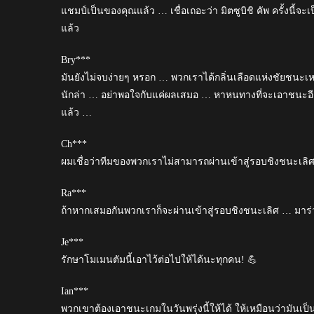
แชมป์เป็นของคุณแล้ว … เชื่อเถอะว่า มิตซูบิชิ คัพ ครั้งนี้จ
แล้ว
Bry***
มันยังไม่จบง่ายๆ หรอก … พวกเราได้กลิ่นเลือดแห่งชัยชนะเ
นักล่า … อย่าพอใจกับแค่ผลเสมอ … หาหนทางที่จะเอาชนะอีก
แล้ว …
Ch***
ผมเชื่อว่าทีมของพวกเราไม่สามารถผ่านเข้าสู่รอบชิงชนะเล
Ra***
ถ้าหากเสมอกันพวกเราก็จะผ่านเข้าสู่รอบชิงชนะเลิศ … มาร่
Je***
รักษาโมเมนตัมนี้เอาไว้ต่อไปให้ได้นะทุกคน! 💪
Ian***
พวกเขาต้องเอาชนะเกมในวันพรุ่งนี้ให้ได้ ให้เหมือนว่ามันเป็