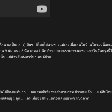
ันที่สนามเป็นกลาง) ทีมชาติไทยไม่เคยพ่ายแพ้เลยเมื่อเล่นในบ้านในรอบน็อกเ
 9 นัด ชนะ 8 นัด เสมอ 1 นัด ถ้าหากพวกเราเอาชนะพวกเขาในวันพรุ่งนี้ไ
นั้น แต่สำหรับทั้งทัวร์นาเมนต์ด้วย
นรีซัลได้ก็คงจะดีมาก … ผลเสมอก็เพียงพอสำหรับการเข้ารอบแล้ว … แต่ทีมไท
มหลังอยู่ 1 ลูก … เล่นเพื่อชัยชนะแต่ต้องเล่นอย่างชาญฉลาด