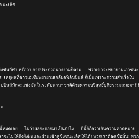
งชนะเลิศ
รแข่งขันกีฬา หรือว่า การประกวดนางงามก็ตาม … พวกเขาจะพยายามเอาชนะ
ย!! เหตุผลที่ชาวเอเชียพยายามเกลียดฟิลิปปินส์ ก็เป็นเพราะความสำเร็จใน
ปินส์มักจะแข่งขันในระดับนานาชาติด้วยความบริสุทธิ์ยุติธรรมเสมอมา!!
นะ
่งนี้หมดเลย … ไม่ว่าผลจะออกมาเป็นยังไง … ปีนี้ก็ถือว่าเกินความคาดหมาย
ปให้ถึงฝั่งฝันและผ่านเข้าสู่ชิงชนะเลิศให้ได้! พวกเราต้องเชื่อมั่น! พวก