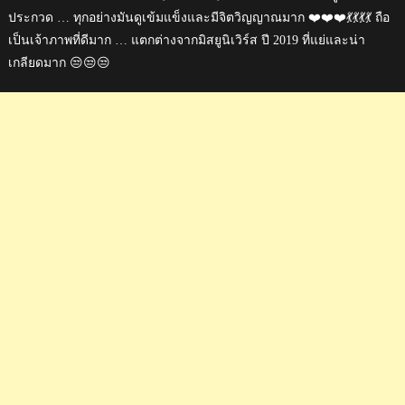
ประกวด … ทุกอย่างมันดูเข้มแข็งและมีจิตวิญญาณมาก ❤️❤️❤️💃💃💃💃 ถือ
เป็นเจ้าภาพที่ดีมาก … แตกต่างจากมิสยูนิเวิร์ส ปี 2019 ที่แย่และน่า
เกลียดมาก 😒😒😒