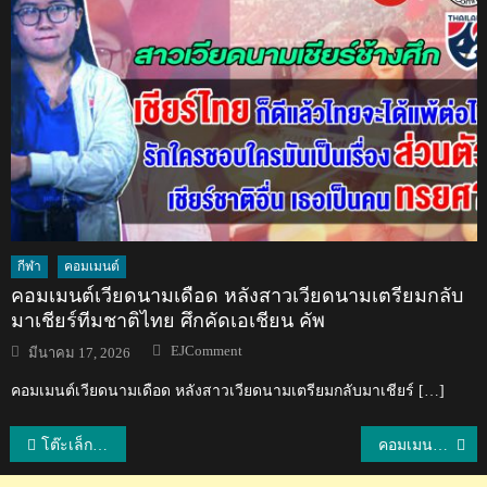
กีฬา
คอมเมนต์
คอมเมนต์เวียดนามเดือด หลังสาวเวียดนามเตรียมกลับ
มาเชียร์ทีมชาติไทย ศึกคัดเอเชียน คัพ
Author
Posted
EJComment
มีนาคม 17, 2026
on
คอมเมนต์เวียดนามเดือด หลังสาวเวียดนามเตรียมกลับมาเชียร์ […]
แนะแนว
โต๊ะเล็กช้างศึกอัดกัวเตมาลา 6-1 ศึก PTT Thailand Five 2019
คอมเมนต์ชาวกัวเตมาลาหลังแพ้ไทย 1-6 ศึกพีทีที ไทยแลนด์ ไฟว์ 2019