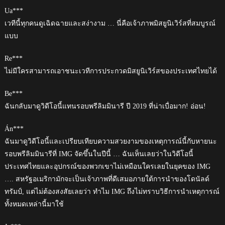
Ua***
เวทีนี้ทุกคนดูเฉิดฉายและสง่างาม … นี่คือเจ้าภาพมิสยูนิเวิร์สที่สมบูรณ์
แบบ
Re***
ไม่มีใครสามารถเอาชนะเวทีการประกวดมิสยูนิเวิร์สของประเทศไทยได้
Be***
ฉันกลับมาดูวิดีโอนี้แทนรอบพรีลิมมินารี ปี 2019 ที่น่าเบื่อมาก! อ่อน!
Án***
ฉันมาดูวิดีโอนี้และเปรียบเทียบความสวยงามของเหตุการณ์นี้กับหายนะ
รอบพรีลิมมินารีที่ IMG จัดขึ้นในปีนี้ … ฉันเห็นเลยว่าในวิดีโอนี้
ประเทศไทยและอุปกรณ์ของพวกเขาไม่เหมือนใครเลยในยุคของ IMG
…. สหรัฐอเมริกามักจะเป็นเจ้าภาพที่ดีเสมอภายใต้การนำของโดนัลด์
ทรัมป์, แต่ไม่ต้องสงสัยเลยว่า ทำไม IMG ถึงไม่ทราบวิธีการนำเหตุการณ์
ทั้งหมดเหล่านี้มาใช้