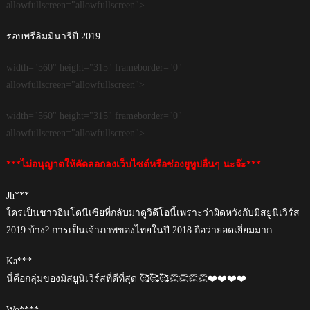
allowfullscreen="allowfullscreen">
รอบพรีลิมมินารีปี 2019
width="560" height="315" frameborder="0"
allowfullscreen="allowfullscreen">
width="560" height="315" frameborder="0"
allowfullscreen="allowfullscreen">
***ไม่อนุญาตให้คัดลอกลงเว็บไซต์หรือช่องยูทูปอื่นๆ นะจ๊ะ***
Jh***
ใครเป็นชาวอินโดนีเซียที่กลับมาดูวิดีโอนี้เพราะว่าผิดหวังกับมิสยูนิเวิร์ส
2019 บ้าง? การเป็นเจ้าภาพของไทยในปี 2018 ถือว่ายอดเยี่ยมมาก
Ka***
นี่คือกลุ่มของมิสยูนิเวิร์สที่ดีที่สุด 🥰🥰🥰👏👏👏👏❤️❤️❤️❤️
Wo****