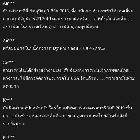
An***
ฉันกลับมาที่นี่เพื่อดูมิสยูนิเวิร์ส 2018, ทั้งเวทีและเจ้าภาพทำได้ยอดเยี่ยม
มาก แต่มิสยูนิเวิร์สปี 2019 ค่อนข้างน่าผิดหวัง … เวทีทั้งเล็กและลื่น …
อย่างน้อยในประเทศไทยทุกอย่างมันก็ดูสมบูรณ์แบบ
Au***
พรีลิมมินารีในปีนี้ดีกว่ารอบสุดท้ายของปี 2019 ซะอีกนะ
Ge***
สามารถเดินได้อย่างสง่างามเลย 😣 ฉันชอบการเป็นเจ้าภาพของไทย …
หวังว่าจะไม่มีการจัดการประกวดใน USA อีกแล้วนะ … พวกเขามันห่วย
แตกมาก
K***
มันคือความอัปยศสำหรับใครก็ตามที่จัดการแสดงรอบพรีลิมปี 2019 ขึ้น
มา … มันช่างดูหลอกลวงสิ้นดีเลย! ขอบคุณประเทศไทยสำหรับสิ่งนี้,
จากกัมพูชา
Pu***