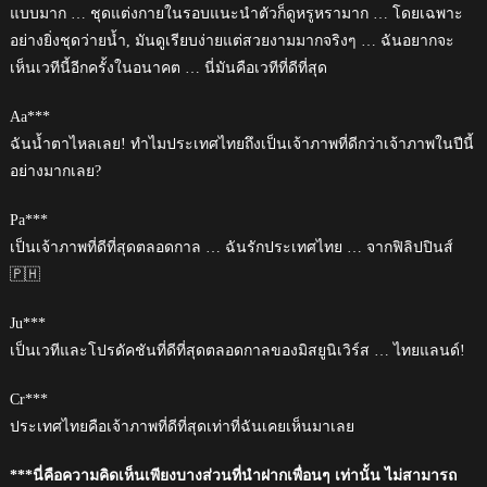
แบบมาก … ชุดแต่งกายในรอบแนะนำตัวก็ดูหรูหรามาก … โดยเฉพาะ
อย่างยิ่งชุดว่ายน้ำ, มันดูเรียบง่ายแต่สวยงามมากจริงๆ … ฉันอยากจะ
เห็นเวทีนี้อีกครั้งในอนาคต … นี่มันคือเวทีที่ดีที่สุด
Aa***
ฉันน้ำตาไหลเลย! ทำไมประเทศไทยถึงเป็นเจ้าภาพที่ดีกว่าเจ้าภาพในปีนี้
อย่างมากเลย?
Pa***
เป็นเจ้าภาพที่ดีที่สุดตลอดกาล … ฉันรักประเทศไทย … จากฟิลิปปินส์
🇵🇭
Ju***
เป็นเวทีและโปรดัคชันที่ดีที่สุดตลอดกาลของมิสยูนิเวิร์ส … ไทยแลนด์!
Cr***
ประเทศไทยคือเจ้าภาพที่ดีที่สุดเท่าที่ฉันเคยเห็นมาเลย
***นี่คือความคิดเห็นเพียงบางส่วนที่นำฝากเพื่อนๆ เท่านั้น ไม่สามารถ