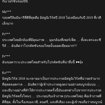
กับเวอร์ชั่นของปีนี้
Ma***
รอบพรีลิมมินารีที่ดีที่สุดคือ มิสยูนิเวิร์สปี 2018 ไม่เหมือนกับปี 2019 ที่เวที
เล็กมาก
Ps***
ประเทศไทยมีกล้องที่มีคุณภาพ … มุมกล้องที่เพอร์เฟ็ค … ทั้งละครและซี
รีส์ … ฉันคิดว่าโปรดัคชันของไทยนั้นยอดเยี่ยมมาก!!!
Pr***
ฉันขอคารวะประเทศไทยสำหรับโปรดัคชันที่น่าทึ่งนี้ ♥️♥️👍
Ko***
มิสยูนิเวิร์ส 2018 จะกลายมาเป็นการประกวดมิสยูนิเวิร์สที่น่าจดจำมาก
ที่สุดตลอดกาล … ฉันคิดว่าผู้เข้าประกวดดูงดงามอย่างสมบูรณ์แบบ …
และมีบางอย่างที่ทำให้การประกวดครั้งนี้มันแตกต่างไปจากการประกวด
มิสยูนิเวิร์สครั้งไหนๆ … ประกอบกับเจ้าภาพ (ประเทศไทย) คือเจ้าภาพที่
ดีที่สุด, ทั้งในเรื่องของเวที, ดนตรี, แสงสีเสียง และผู้เข้าชมถือว่าสมบูรณ์