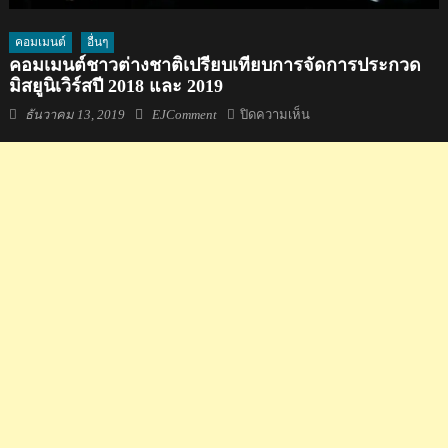
คอมเมนต์
อื่นๆ
คอมเมนต์ชาวต่างชาติเปรียบเทียบการจัดการประกวด
มิสยูนิเวิร์สปี 2018 และ 2019
Posted
Author
บน
ธันวาคม 13, 2019
EJComment
ปิดความเห็น
on
คอม
เมน
ต์
ชาว
ต่าง
ชาติ
เปรียบ
เทียบ
การ
จัดการ
ประกวด
มิส
ยูนิเวิร์ส
ปี