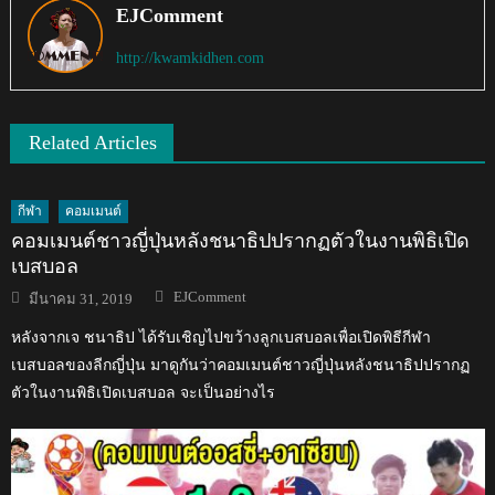
EJComment
http://kwamkidhen.com
Related Articles
กีฬา
คอมเมนต์
คอมเมนต์ชาวญี่ปุ่นหลังชนาธิปปรากฏตัวในงานพิธิเปิด
เบสบอล
Author
Posted
EJComment
มีนาคม 31, 2019
on
หลังจากเจ ชนาธิป ได้รับเชิญไปขว้างลูกเบสบอลเพื่อเปิดพิธีกีฬา
เบสบอลของลีกญี่ปุ่น มาดูกันว่าคอมเมนต์ชาวญี่ปุ่นหลังชนาธิปปรากฏ
ตัวในงานพิธิเปิดเบสบอล จะเป็นอย่างไร