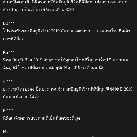
จนมาถึงตอนนี้, นี่คือรอบพรีลิมมิสยูนิเวิร์สที่ดีที่สุด! เก่งมากไทยแลนด์
สำหรับการเป็นเจ้าภาพที่ยอดเยี่ยม 👏🏻
BB***
โปรดัคชันของมิสยูนิเวิร์ส 2019 มันห่วยแตกมาก … ประเทศไทยคือเจ้า
ภาพที่ดีที่สุด
Ku***
Save มิสยูนิเวิร์ส 2019 ฮ่าๆๆ ขอให้ทุกคนโชคดีในรอบท็อป 5 นะ ♥️ และ
ฉันดูวิดีโอของปีนี้มากกว่ามิสยูนิเวิร์ส 2019 ซะอีกนะ 😂
Jo***
ประเทศไทยยังคงเป็นประเทศเจ้าภาพมิสยูนิเวิร์สที่ดีที่สุด 💖😳😳 ปี 2019
มันน่าเบื่อมาก 😌😌
Pr***
นี่คือเวทีจัดการประกวดที่เป็นที่สุดของที่สุด
Ha***