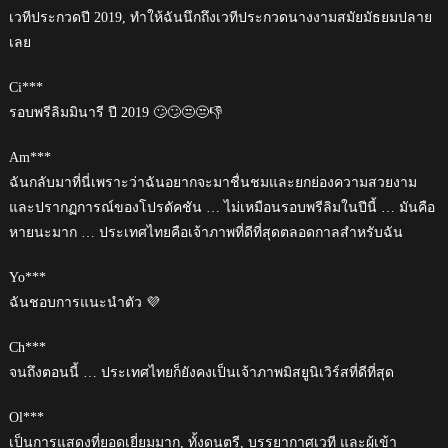
เวทีประกวดปี 2019, ทำให้ฉันนึกถึงเวทีประกวดนางงามสมัยมัธยมปลาย
เลย
Ci***
รอบพรีลิมมินารี ปี 2019 🙄🙄😒😒👎
Am***
ฉันกลับมาที่นี่เพราะว่าฉันอยากจะมาชื่นชมและยกย่องความสวยงาม
และปรากฏการณ์ของโปรดัคชัน … ไม่เหมือนรอบพรีลิมในปีนี้ … มันคือ
หายนะมาก … ประเทศไทยคือเจ้าภาพที่ดีที่สุดตลอดกาลสำหรับฉัน
Yo***
ฉันชอบการแนะนำตัว 💜
Ch***
จนถึงตอนนี้ … ประเทศไทยก็ยังคงเป็นเจ้าภาพมิสยูนิเวิร์สที่ดีที่สุด
Ol***
เป็นการแสดงที่ยอดเยี่ยมมาก, ทั้งดนตรี, บรรยากาศเวที และผู้เข้า