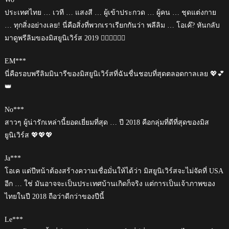
ประเทศไทย … เวที … แสงสี … ผู้เข้าประกวด … ผู้คน … ชุดแต่งกาย
… ทุกสิ่งอย่างเลย! นี่คือสิ่งที่พวกเราเรียกกันว่า พลีลิม … โอเค๊? หันกลับ
มาดูพรีลิมของมิสยูนิเวิร์ส 2019 🤦🏻‍♂‍🙇🏻‍♂‍
EM***
นี่คือรอบพรีลิมมินารีของมิสยูนิเวิร์สที่ฉันชื่นชอบที่สุดตลอดกาลเลย 💖💕
👑
No***
สาวๆ ผู้น่ารักเหล่านี้ยอดเยี่ยมที่สุด … ปี 2018 คือกลุ่มที่ดีที่สุดของมิส
ยูนิเวิร์ส 💖💖💖
Ja***
โอเค แต่ปีหน้าต้องสร้างความเชื่อมั่นให้ได้ว่า มิสยูนิเวิร์สจะไม่จัดที่ USA
อีก … ใช่ มันอาจจะเป็นประเทศบ้านเกิดก็จริง แต่การเป็นเจ้าภาพของ
ไทยในปี 2018 ถือว่าดีกว่าของปีนี้
Le***