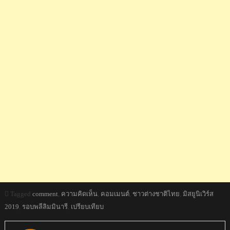
Tagged
comment
,
ความคิดเห็น
,
คอมเมนต์
,
ชาวต่างชาติไทย
,
มิสยูนิเวิร์ส
2019
,
รอบพลีลิมมินารี
,
เปรียบเทียบ