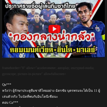
frameborder="0" allow="accelerometer; autoplay; encrypted-media;
gyroscope; picture-in-picture" allowfullscreen>
Qu***
หวังว่า ผู้รักษาประตูทีมชาติไทยอย่าง ฉัตรชัย บุตรพรมจะได้เป็น 11 ผู้
เล่นตัวจริง ในนัดที่พบกับอินโดนีเซียนะ
ตอบ Ga***