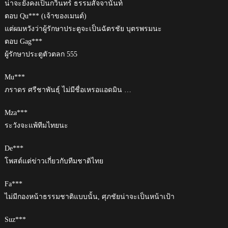
น่าจะยังคงเป็นกวินทร์ ธรรมสัจจานันท์
ตอบ Qu*** (เจ้าของเมนต์)
แต่ผมหวังว่าผู้รักษาประตูจะเป็นฉัตรชัย บุตรพรมนะ
ตอบ Gag***
ผู้รักษาประตูตัวตลก 555
Mu***
ภราดร ศรีชาพันธุ์ ไม่มีชื่อเหรอแอดมิน …
Mza***
ระวังจะแพ้ทีมไทยนะ
De***
โพสต์แต่ข่าวเกี่ยวกับทีมชาติไทย
Fa***
ไม่มีกองหน้าธรรมชาติแบบนั้น, ศุภชัยน่าจะเป็นหน้าเป้า
Suz***