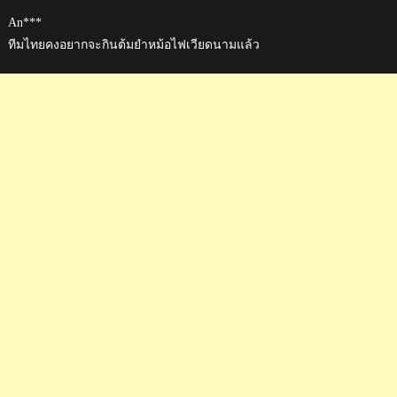
An***
ทีมไทยคงอยากจะกินต้มยำหม้อไฟเวียดนามแล้ว