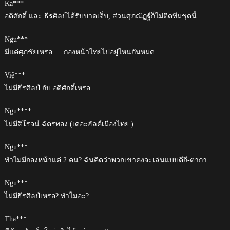
Ka***
อดิศักดิ์ และ ธีรศิลป์ได้รับบาดเจ็บ, ส่วนศุภณัฏฐ์ก็ไม่ติดทีมชุดนี้
Ngu***
มีแค่ศุภชัยเหรอ … กองหน้าไทยไปอยู่ไหนกันหมด
Việ***
ไม่มีธีรศิลป์ กับ อดิศักดิ์เหรอ
Ngu****
ไม่มีสิโรจน์ ฉัตรทอง (เดอะฮัลค์เมืองไทย )
Ngu***
ทำไมมีกองหน้าแค่ 2 คน? ฉันคิดว่าพวกเขาคงจะเล่นแบบตีกี-ตากา
Ngu***
ไม่มีธีรศิลป์เหรอ? ทำไมอะ?
Tha***