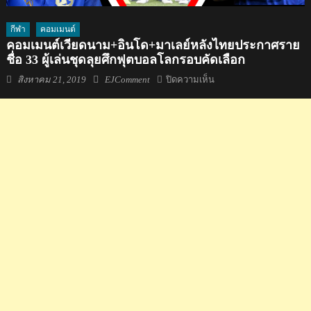
กีฬา
คอมเมนต์
คอมเมนต์เวียดนาม+อินโด+มาเลย์หลังไทยประกาศราย
ชื่อ 33 ผู้เล่นชุดลุยศึกฟุตบอลโลกรอบคัดเลือก
Posted
Author
บน
สิงหาคม 21, 2019
EJComment
ปิดความเห็น
on
คอม
เมน
ต์
เวียดนาม+อิน
โด+มา
เลย์
หลัง
ไทย
ประกาศ
ราย
ชื่อ
33
ผู้
เล่น