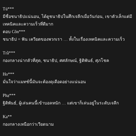
Tú***
มีชื่อชนาธิปแน่นอน, ได้ดูชนาธิปในศึกเจลีกเมื่อวันก่อน, เขาตัวเล็กแต่มี
เทคนิคและความเร็วที่ดีมาก
ตอบ Côn***
ชนาธิป = ฟัน เควียตของพวกเรา … ทั้งในเรื่องเทคนิคและความเร็ว
Trầ***
กองกลางน่ากลัวที่สุด, ชนาธิป, ศศลักษณ์, ฐิติพันธ์, ศุภโชค
Ho***
มั่นใจว่าแมทช์นี้มันจะต้องดุเดือดอย่างแน่นอน
Phạ***
ฐิติพันธ์, ผู้เล่นคนนี้เข้าบอลหนัก … แต่เขาก็เล่นอยู่ในระดับเจลีก
Ka**
กองกลางเหนือกว่าเวียดนาม