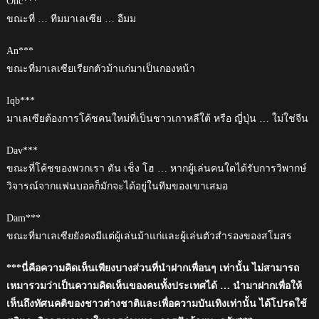
Onc***
ขณะที่ … ทีมมาเลเซีย … อืมม
An***
ขณะที่มาเลเซียเรียกตัวม้าแก่มาเป็นกองหน้า
Iqb***
มาเลเซียต้องการโค้ชคนใหม่ที่เป็นชาวเกาหลีใต้ หรือ ญี่ปุ่น … ใม่ใช่จีน
Dav***
ขณะที่โค้ชของพวกเรา ตัน เช็ง โฮ … หากผู้เล่นคนใดได้รับการวิพากษ์
วิจารณ์จากแฟนบอลก็มักจะได้อยู่ในทีมของเขาเสมอ
Dam***
ขณะที่มาเลเซียยังคงมีแต่ผู้เล่นม้าแก่และผู้เล่นตัวสำรองของสโมสร
***นี่คือความคิดเห็นเพียงบางส่วนที่นำฝากเพื่อนๆ เท่านั้น ไม่สามารถ
เหมารวมว่าเป็นความคิดเห็นของคนทั้งประเทศได้ … นำมาฝากเพื่อให้
เห็นถึงทัศนคติของชาวต่างชาติและเพื่อความบันเทิงเท่านั้น ได้โปรดใช้