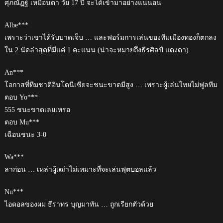
ศุภณัฏฐ์ เหมือนตา วัย 17 ปี จะได้เข้ามาอย่างแน่นอน
Albe***
เพราะว่าเขาได้รับบาดเจ็บ … และฟอร์มการเล่นของทีมเมืองทองก็ตกลง
ใน 2 นัดล่าสุดที่มีแค่ 1 คะแนน (น่าจะหมายถึงธีรศิลป์ แดงดา)
An***
โอกาสที่ทีมชาติอินโดนีเซียจะชนะขาดมีสูง … เพราะผู้เล่นไทยไม่ฟูลทีม
ตอบ Yo***
555 ชนะขาดเลยเหรอ
ตอบ Mu***
เฉือนชนะ 3-0
Wa***
ลาก่อน … เหล่าผู้เฒ่าไม่เหมาะที่จะเล่นฟุตบอลแล้ว
Nu***
ไอดอลของผม ธีราทร บุญมาทัน … ถูกเรียกตัวด้วย