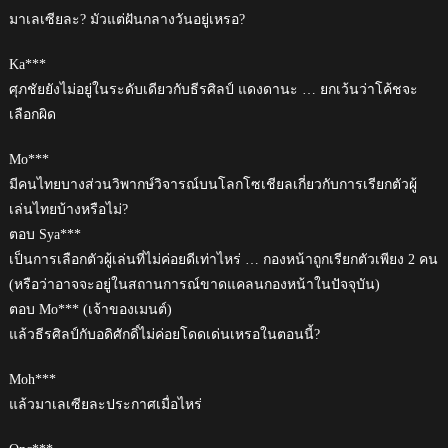
มาเลเซียละ? มัวแต่ฝันกลางวันอยู่เหรอ?
Ka***
ศุภชัยยังไม่อยู่ในระดับเดียวกับธีรศิลป์ แดงดานะ … ยกเว้นว่าโค้ชจะ
เลือกผิด
Mo***
มีคนไทยบางส่วนวิพากษ์วิจารณ์บนโลกโซเชียลเกี่ยวกับการเรียกตัวผู้
เล่นไทยบ้างหรือไม่?
ตอบ Sya***
เป็นการเลือกตัวผู้เล่นที่ไม่ค่อยดีเท่าไหร่ … กองหน้าถูกเรียกตัวเพียง 2 คน
(หรือว่าอาจจะอยู่ในสถานการณ์ขาดแคลนกองหน้าในปัจจุบัน)
ตอบ Mo*** (เจ้าของเมนต์)
แล้วธีรศิลป์กับอดิศักดิ์ไม่ค่อยโดดเด่นเหรอในตอนนี้?
Moh***
แล้วมาเลเซียละประกาศเมื่อไหร่