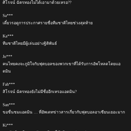
ศิโรจน์ ฉัตรทองไม่ได้เอามาด้วยเหรอ??
Sa***
เดี๋ยวรอดูการประกาศรายชื่อทีมชาติไทยช่วงสุดท้าย
Ka***
ทีมชาติไทยมีผู้เล่นอย่างฐิติพันธ์
Jo***
คนไทยคงจะภูมิใจกับฟุตบอลของพวกเขาที่ได้รับการอัพโหลดโดยแอ
ดมิน
Fah***
สิโรจน์ ฉัตรทองยังไม่มีชื่ออีกเหรอแอดมิน?
San***
ขอชื่นชมแอดมิน … ที่อัพเดทข่าวสารเกี่ยวกับฟุตบอลอาเซียนเยอะมาก
Ki***