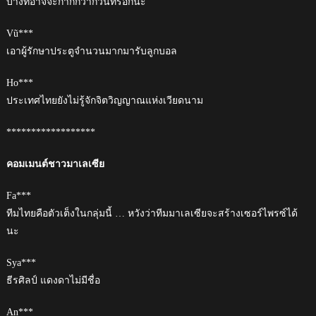
บางทีอาจจะกากกว่ากวินทร์อีกนะ
Vũ***
เอาผู้รักษาประตูจำนวนมากมารับลูกบอล
Ho***
ประเทศไทยยังไม่รู้จักจิตวิญญาณแห่งเวียดนาม
******************
คอมเมนต์ชาวมาเลเซีย
Fa***
ทีมไทยคือตัวเต็งในกลุ่มนี้ … หวังว่าทีมมาเลเซียจะสร้างเซอร์ไพรซ์ได้
นะ
Sya***
ธีรศิลป์ แดงดาไม่มีชื่อ
An***