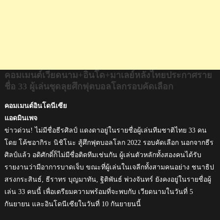
ชุด
ลุย
ศึก
ฟุตบอล
โลก
รอบ
คัด
คอมเมนต์เวียดนาม+อินโด+มาเลย์หลังไทยประกาศราย
เลือก
ชื่อ 33 ผู้เล่นชุดลุยศึกฟุตบอลโลกรอบคัดเลือก
คอมเมนต์อินโดนีเซีย
แอดมินเพจ
ข่าวด่วน! ไม่มีชื่อธีรศิลป์ แดงดาอยู่ในรายชื่อผู้เล่นทีมชาติไทย 33 คน
โดย โค้ชอากิระ นิชิโนะ สู้ศึกฟุตบอลโลก 2022 รอบคัดเลือก นอกจากธีร
ศิลป์แล้ว อดิศักดิ์ก็ไม่มีชื่อติดทีมเช่นกัน ผู้เล่นตัวหลักทั้งสองคนได้รับ
รายงานว่ามีอาการบาดเจ็บ ขณะที่ผู้เล่นในเจลีกทั้งสามคนอย่าง ชนาธิป
สรงกระสินธ์, ธีราทร บุญมาทัน, ฐิติพันธ์ พ่วงจันทร์ ยังคงอยู่ในรายชื่อผู้
เล่น 33 คนนี้ เพื่อเตรียมความพร้อมที่จะพบกับ เวียดนามในวันที่ 5
กันยายน และอินโดนีเซียในวันที่ 10 กันยายนนี้