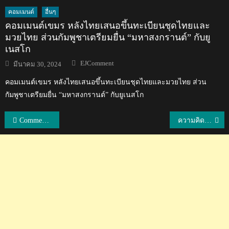
คอมเมนต์
อื่นๆ
คอมเมนต์เขมร หลังไทยเสนอขึ้นทะเบียนชุดไทยและ
มวยไทย ส่วนกัมพูชาเตรียมยื่น “มหาสงกรานต์” กับยู
เนสโก
Author
Posted
EJComment
มีนาคม 30, 2024
on
คอมเมนต์เขมร หลังไทยเสนอขึ้นทะเบียนชุดไทยและมวยไทย ส่วน
กัมพูชาเตรียมยื่น “มหาสงกรานต์” กับยูเนสโก
แนะแนว
Comment ชาวอินโดนีเซียหลังชนาธิปยิง 2 จ่าย 2 ช่วยให้ซัปโปโรชนะชิมิสุ 8-0
ความคิดเห็นชาวจีนหลังได้ชมตอนจบของละครเรื่องใบไม้ที่ปลิดปลิว
เรื่อง