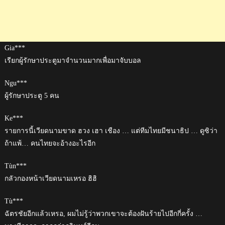
Gia***
เรียกผู้รักษาประตูมาจำนวนมากเพื่อมาจับบอล
Ngu***
ผู้รักษาประตู 5 คน
Ke***
รายการนี้เวียดนามขาด ฮวง เฮา เชือง … แต่ทีมไทยมีชนาธิป … ดูซิว่า
ถ้าแพ้… คนไทยจะอ้างอะไรอีก
Tùn***
กลัวกองหน้าเวียดนามเหรอ ฮิฮิ
Tù***
ฉัตรชัยอีกแล้วเหรอ, ผมไม่รู้ว่าพวกเขาจะต้องฝันร้ายไปอีกกี่ครั้ง …