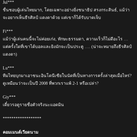
Jul***
ชื่นชอบผู้เล่นไทยมาก, โดยเฉพาะอย่างยิ่งชนาธิป สรงกระสินธ์, แม้ว่า
จะอยากเห็นธีรศิลป์ แดงดาด้วย แต่เขาก็ได้รับบาดเจ็บ
Fi***
แม้ว่าผู้เล่นคนนี้จะไม่ค่อยเก่ง, ทักษะธรรมดา, ความเร็วก็ไม่ดีอะไร …
แต่ครั้งใดที่เขาได้บอลและยิงมักจะเป็นประตู …. (น่าจะหมายถึงธีรศิลป์
แดงดา)
Lu***
ทีมไทยบุกมาเอาชนะอินโดนีเซียในนัดที่เป็นทางการครั้งล่าสุดเมื่อไหร่?
ดูเหมือนว่าจะเป็นปี 2008 ที่พวกเราแพ้ 2-1 หรือเปล่า?
Giy***
เดี๋ยวรอดูรายชื่อตัวจริงนะแอดมิน
******************
คอมเมนต์เวียดนาม