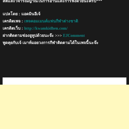
สติและวิจารณญาณในการอ่านและการฟังด้วยนะครับ***
แปลโดย : แอดมินอีเจ้
เครดิตเพจ :
เพจคอมเมนต์แฟนกีฬาต่างชาติ
เครดิตเว็บ :
http://kwamkidhen.com/
ฝากติดตามช่องยูทูปด้วยนะจ๊ะ >>>
EJComment
พูดคุยกับเจ้ เมาท์มอยวงการกีฬาติดตามได้ในเพจนี้นะจ๊ะ