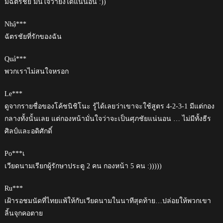
มีฉัตรชัย มั่นใจว่ายิงได้แน่นอน :))
Nhậ***
ฉัตรชัยที่รักของฉัน
Quả***
พวกเราไม่สนใจหรอก
Le***
ดูจากรายชื่อของโค้ชนิชิโนะ รู้ได้เลยว่าเขาจะใช้สูตร 4-2-3-1 มีแต่กอง
กลางทั้งนั้นเลย แต่กองหน้ามั่นใจว่าจะเป็นศุภชัยแน่นอน … ไม่มีทั้งธีร
ศิลป์และอดิศักดิ์
Po***เ
เวียดนามเรียกผู้รักษาประตู 2 คน กองหน้า 5 คน :)))))
Ru***
เฝ้ารอชมนัดที่ไทยแพ้ให้กับเวียดนามในนาทีสุดท้าย…ปล่อยให้พวกเขา
ลิ้นจุกคอตาย