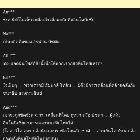
An***
ชนาธิปก็ไม่เห็นจะมีอะไรเมื่อพบกับทีมอินโดนีเซีย
Na***
เป็นอดีตทีมของ อิรฟาน บัชดิม
Alli***
555 แอดมินโพสต์สิ่งนี้เพื่อให้พวกเรากลัวทีมไทยเหรอ?
Fai***
ใจเย็นๆ … พวกเราก็มี ฮัมบาลี โทลิบ … ผู้ซึ่งมีการเคลื่อนที่คล้ายคลึงกับ
ชนาธิป สรงกระสินธ์
And***
เขาจะถูกขัดจังหวะการเคลื่อนที่โดย ดูทรา หรือ บัซนา … ผู้เล่น
อินโดนีเซียสามารถเอาชนะทีมไทยได้
(โอตาวิโอ ดูทรา คือนักเตะบราซิลโอนสัญชาติ … ส่วนยันโต บัซนา คือ
กองหลังทีมสุโขทัยในปัจจุบัน)