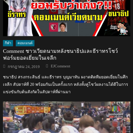
กีฬา
คอมเมนต์
Comment ชาวเวียดนามหลังชนาธิปและธีราทรโชว์
ฟอร์มยอดเยี่ยมในเจลีก
Author
Posted
EJComment
กรกฎาคม 24, 2019
on
ชนาธิป สรงกระสินธ์ และธีราทร บุญมาทัน ผงาดติดทีมยอดเยี่ยมในศึก
เจลีก สัปดาห์ที่ 20 พร้อมกันเป็นครั้งแรก หลังทั้งคู่โชว์ผลงานได้ดีในการ
แข่งขันกับต้นสังกัดในสัปดาห์ที่ผ่านมา