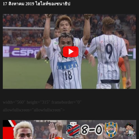
17 สิงหาคม 2019 ไฮไลท์ของชนาธิป
width="560" height="315" frameborder="0"
allowfullscreen="allowfullscreen">