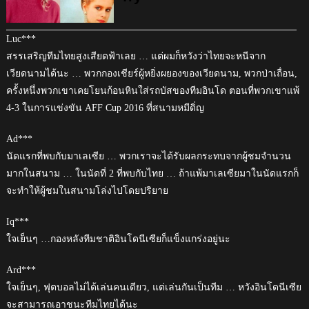
Luc***
สรรเสริญทีมไทยสูงเสียดฟ้าเลย … แต่ผมก็หวังว่าไทยจะหนีจาก
เวียดนามได้นะ … พวกกองเชียร์ผู้หยิ่งผยองของเวียดนาม, พวกป่าเถื่อน,
ครั้งหนึ่งพวกเขาเคยโยนก้อนหินใส่รถบัสของทีมอินโด ตอนที่พวกเขาแพ้
4-3 ในการแข่งขัน AFF Cup 2016 ที่สนามหมีดิ่ญ
Ad***
นัดแรกที่พบกับมาเลเซีย … พวกเราจะได้รับผลกระทบจากผู้ชมจำนวน
มากในสนาม … ในนัดที่ 2 ที่พบกับไทย … ถ้าแพ้มาเลเซียมาในนัดแรกก็
จะทำให้ผู้ชมในสนามโล่งไปโดยปริยาย
Iq***
ใจเย็นๆ …กองหลังทีมชาติอินโดนีเซียก็แข็งแกร่งอยู่นะ
Ard***
ใจเย็นๆ, ฟุตบอลไม่ได้เล่นคนเดียว, แต่เล่นกันเป็นทีม … หวังอินโดนีเซีย
จะสามารถเอาชนะทีมไทยได้นะ