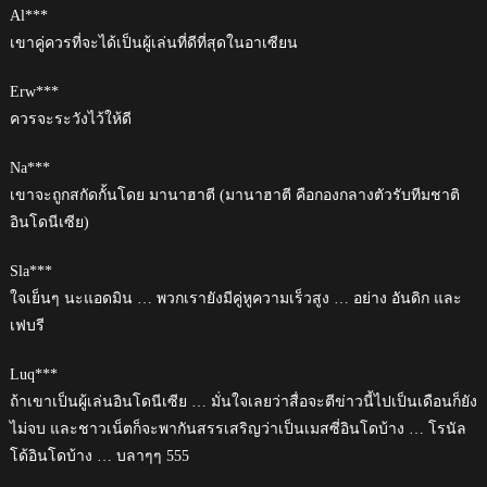
Al***
เขาคู่ควรที่จะได้เป็นผู้เล่นที่ดีที่สุดในอาเซียน
Erw***
ควรจะระวังไว้ให้ดี
Na***
เขาจะถูกสกัดกั้นโดย มานาฮาตี (มานาฮาตี คือกองกลางตัวรับทีมชาติ
อินโดนีเซีย)
Sla***
ใจเย็นๆ นะแอดมิน … พวกเรายังมีคู่หูความเร็วสูง … อย่าง อันดิก และ
เฟบรี
Luq***
ถ้าเขาเป็นผู้เล่นอินโดนีเซีย … มั่นใจเลยว่าสื่อจะตีข่าวนี้ไปเป็นเดือนก็ยัง
ไม่จบ และชาวเน็ตก็จะพากันสรรเสริญว่าเป็นเมสซี่อินโดบ้าง … โรนัล
โด้อินโดบ้าง … บลาๆๆ 555