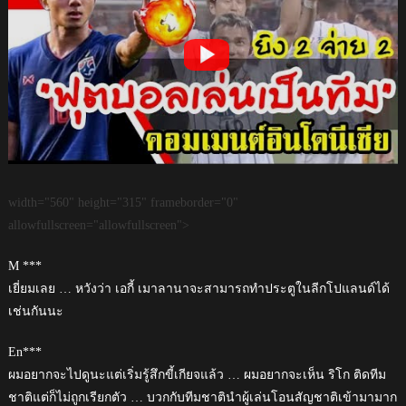
width="560" height="315" frameborder="0"
allowfullscreen="allowfullscreen">
M ***
เยี่ยมเลย … หวังว่า เอกี้ เมาลานาจะสามารถทำประตูในลีกโปแลนด์ได้
เช่นกันนะ
En***
ผมอยากจะไปดูนะแต่เริ่มรู้สึกขี้เกียจแล้ว … ผมอยากจะเห็น ริโก ติดทีม
ชาติแต่ก็ไม่ถูกเรียกตัว … บวกกับทีมชาตินำผู้เล่นโอนสัญชาติเข้ามามาก