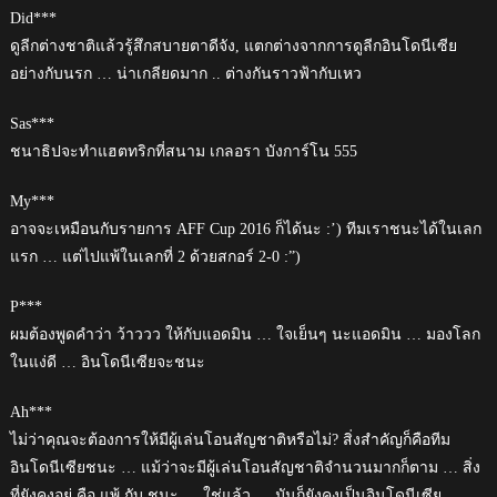
Did***
ดูลีกต่างชาติแล้วรู้สึกสบายตาดีจัง, แตกต่างจากการดูลีกอินโดนีเซีย
อย่างกับนรก … น่าเกลียดมาก .. ต่างกันราวฟ้ากับเหว
Sas***
ชนาธิปจะทำแฮตทริกที่สนาม เกลอรา บังการ์โน 555
My***
อาจจะเหมือนกับรายการ AFF Cup 2016 ก็ได้นะ :’) ทีมเราชนะได้ในเลก
แรก … แต่ไปแพ้ในเลกที่ 2 ด้วยสกอร์ 2-0 :”)
P***
ผมต้องพูดคำว่า ว้าววว ให้กับแอดมิน … ใจเย็นๆ นะแอดมิน … มองโลก
ในแง่ดี … อินโดนีเซียจะชนะ
Ah***
ไม่ว่าคุณจะต้องการให้มีผู้เล่นโอนสัญชาติหรือไม่? สิ่งสำคัญก็คือทีม
อินโดนีเซียชนะ … แม้ว่าจะมีผู้เล่นโอนสัญชาติจำนวนมากก็ตาม … สิ่ง
ที่ยังคงอยู่ คือ แพ้ กับ ชนะ … ใช่แล้ว … มันก็ยังคงเป็นอินโดนีเซีย …