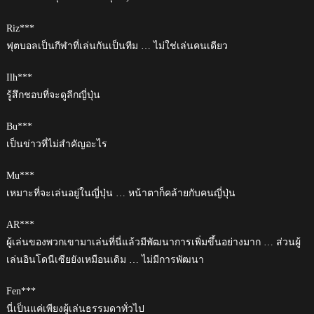
Riz***
ฟุตบอลเป็นกีฬาที่เล่นกันเป็นทีม … ไม่ใช่เล่นคนเดียว
Ilh***
รู้สึกชอบที่จะดูลีกญี่ปุ่น
Bu***
เป็นข่าวที่ไม่สำคัญอะไร
Mu***
เหมาะที่จะเล่นอยู่ในญี่ปุ่น … หน้าตาก็คล้ายกับคนญี่ปุ่น
AR***
ผู้เล่นของพวกเขามาเล่นที่นี่แล้วมีพัฒนาการเพิ่มขึ้นอย่างมาก … ส่วนผู้
เล่นอินโดนีเซียยังเหมือนเดิม … ไม่มีการพัฒนา
Fen***
นี่เป็นแค่เพียงผู้เล่นธรรมดาทั่วไป