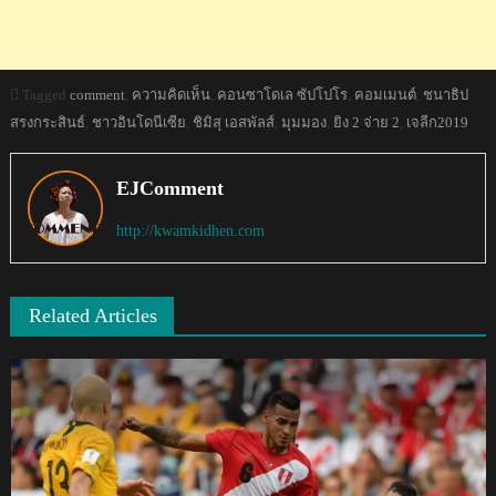
Tagged
comment
,
ความคิดเห็น
,
คอนซาโดเล ซัปโปโร
,
คอมเมนต์
,
ชนาธิป
สรงกระสินธ์
,
ชาวอินโดนีเซีย
,
ชิมิสุ เอสพัลส์
,
มุมมอง
,
ยิง 2 จ่าย 2
,
เจลีก2019
EJComment
http://kwamkidhen.com
Related Articles