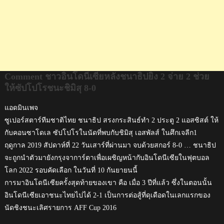
โร
ชนะ
ชิ
มิสุ
8-
0
Comment ชาวอินโดนีเซียหลังชนาธิปยิง 2 จ่าย 2 ช่วย
ให้ซัปโปโรชนะชิมิสุ 8-0
แอดมินเพจ
ซูเปอร์สตาร์ทีมชาติไทย ชนาธิป สรงกระสินธ์ทำ 2 ประตู 2 แอสซิสต์ ให้
กับคอนซาโดเล ซัปโปโรในนัดที่พบกับชิมิสุ เอสพัลส์ ในศึกเจลีก1
ฤดูกาล 2019 สัปดาห์ที่ 22 วันเสาร์ที่ผ่านมา จบด้วยสกอร์ 8-0 … ชนาธิป
จะถูกนำตัวมายังกรุงจาการ์ตาเพื่อเผชิญหน้ากับอินโดนีเซียในฟุตบอล
โลก 2022 รอบคัดเลือก ในวันที่ 10 กันยายนนี้
การมาอินโดนีเซียครั้งสุดท้ายของเขา คือ เมื่อ 3 ปีที่แล้ว ซึ่งในตอนนั้น
อินโดนีเซียเอาชนะไทยไปได้ 2-1 เป็นการต่อสู้ที่ดุเดือดในเลกแรกของ
นัดชิงชนะเลิศรายการ AFF Cup 2016