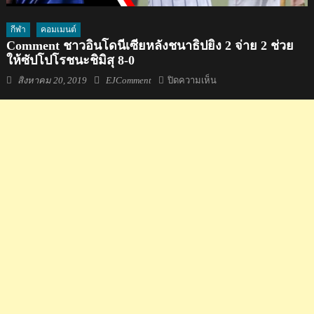
กีฬา
คอมเมนต์
Comment ชาวอินโดนีเซียหลังชนาธิปยิง 2 จ่าย 2 ช่วย
ให้ซัปโปโรชนะชิมิสุ 8-0
Posted
Author
บน
สิงหาคม 20, 2019
EJComment
ปิดความเห็น
on
Comment
ชาว
อินโดนีเซีย
หลัง
ชนา
ธิป
ยิง
2
จ่าย
2
ช่วย
ให้
ซัป
โป