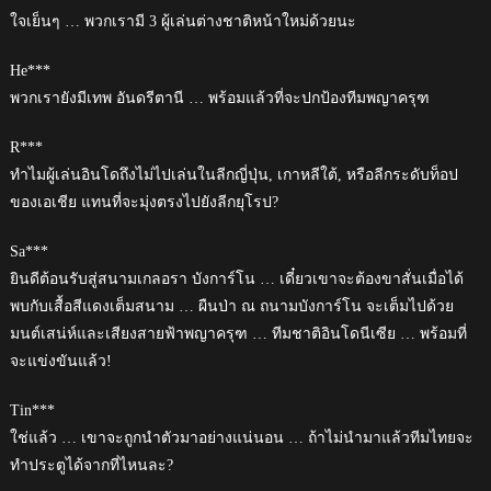
ใจเย็นๆ … พวกเรามี 3 ผู้เล่นต่างชาติหน้าใหม่ด้วยนะ
He***
พวกเรายังมีเทพ อันดรีตานี … พร้อมแล้วที่จะปกป้องทีมพญาครุฑ
R***
ทำไมผู้เล่นอินโดถึงไม่ไปเล่นในลีกญี่ปุ่น, เกาหลีใต้, หรือลีกระดับท็อป
ของเอเชีย แทนที่จะมุ่งตรงไปยังลีกยุโรป?
Sa***
ยินดีต้อนรับสู่สนามเกลอรา บังการ์โน … เดี๋ยวเขาจะต้องขาสั่นเมื่อได้
พบกับเสื้อสีแดงเต็มสนาม … ผืนป่า ณ ถนามบังการ์โน จะเต็มไปด้วย
มนต์เสน่ห์และเสียงสายฟ้าพญาครุฑ … ทีมชาติอินโดนีเซีย … พร้อมที่
จะแข่งขันแล้ว!
Tin***
ใช่แล้ว … เขาจะถูกนำตัวมาอย่างแน่นอน … ถ้าไม่นำมาแล้วทีมไทยจะ
ทำประตูได้จากที่ไหนละ?