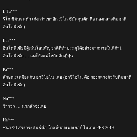
L Ta***
รีโก ซีมันจุนตัก เก่งกว่าเขาอีก (รีโก ซีมันจุนตัก คือ กองกลางทีมชาติ
อินโดนีเซีย)
Bur***
อินโดนีเซียมีผู้เล่นโอนสัญชาติที่ทำประตูได้อย่างมากมายในลีก้า1
อินโดนีเซีย … แต่ก็ยังแพ้ให้กับลีกญี่ปุ่น
Pa***
ลักษณะเหมือนกับ ฮาริโอโน เลย (ฮาริโอโน คือ กองกลางตัวรับทีมชาติ
อินโดนีเซีย)
Nu***
ว้าววว … น่ากลัวจังเลย
Ha***
ชนาธิป สรงกระสินธ์คือ โกลด์บอลเพลเยอร์ ในเกม PES 2019