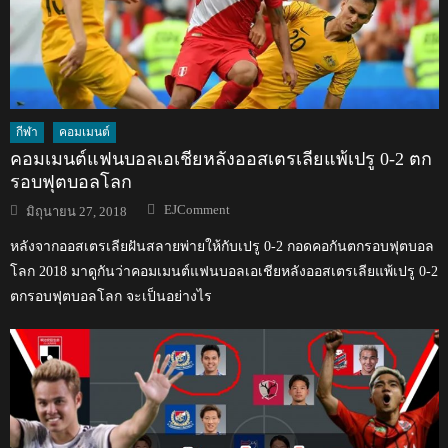
กีฬา
คอมเมนต์
คอมเมนต์แฟนบอลเอเชียหลังออสเตรเลียแพ้เปรู 0-2 ตก
รอบฟุตบอลโลก
Author
Posted
EJComment
มิถุนายน 27, 2018
on
หลังจากออสเตรเลียฝันสลายพ่ายให้กับเปรู 0-2 กอดคอกันตกรอบฟุตบอล
โลก 2018 มาดูกันว่าคอมเมนต์แฟนบอลเอเชียหลังออสเตรเลียแพ้เปรู 0-2
ตกรอบฟุตบอลโลก จะเป็นอย่างไร