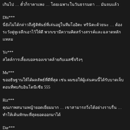
เกินไป … ตั๋วก็ราคาแพง … โดยเฉพาะในวันธรรมดา … มันจบแล้ว
Dhi***
นี่ยังไม่ได้กล่าวถึงฐิติพันธ์ที่เล่นอยู่ในทีมโออิตะ ทรินิตะด้วยนะ … ต้อง
ระวังคู่หูเจลีกเอาไว้ให้ดี พวกเขามีความคิดสร้างสรรค์และฉลาดหลัก
แหลม
Yo***
สไตล์การเลี้ยงบอลของเขาคล้ายกับเมสซี่จริงๆ
Mu***
ขออธิษฐานให้ได้ผลลัพธ์ที่ดีที่สุด เช่น ผมขอให้ผู้เล่นคนนี้ได้รับบาดเจ็บ
ตอนที่พบกับอินโดนีเซีย 555
Riz***
คุณภาพสนามหญ้ายอดเยี่ยมมาก … เขาสามารถวิ่งได้อย่างราบรื่น …
ทำให้เค้นทักษะที่สุดยอดออกมาได้
Dar***