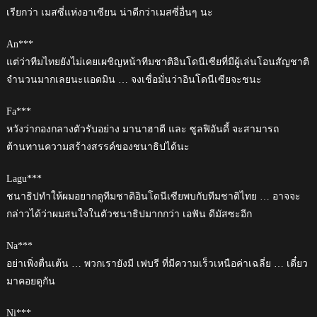
เรียกว่า เมสซี่แห่งอาเซียน น่าดีกว่าเมสซี่อื่นๆ นะ
An***
แต่ว่าทีมไทยยังไม่เคยเผชิญหน้าทีมชาติอินโดนีเซียที่มีผู้เล่นโอนสัญชาติ
จำนวนมากเลยนะแอดมิน … จงเชื่อมั่นว่าอินโดนีเซียจะชนะ
Fa***
หวังว่ากองกลางตัวรับอย่าง มานาฮาตี และ ซูลฟิอันดี้ จะสามารถ
ต้านทานความสร้างสรรค์ของชนาธิปได้นะ
Lagu***
ชนาธิปทำให้ผมอยากดูทีมชาติอินโดนีเซียพบกับทีมชาติไทย … อาจจะ
กล่าวได้ว่าผมสนใจในตัวชนาธิปมากกว่า เอฟัน ดีมัสซะอีก
Na***
อย่าเพิ่งตื่นเต้น … พวกเรายังมี เฟบรี ที่มีความเร็วเหนือค่าเฉลี่ย … เดี๋ยว
มาคอยดูกัน
Ni***