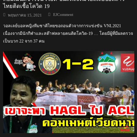
ไทยติดเชื้อโควิด 19
Author
Posted
EJComment
พฤษภาคม 15, 2021
on
วอลเลย์บอลหญิงทีมชาติไทยขอถอนตัวจากการแข่งขัน VNL2021
เนื่องจากมีนักกีฬาและสต๊าฟหลายคนติดโควิด-19 … โดยมีผู้ที่มีผลตรวจ
เป็นบวก 22 จาก 37 คน