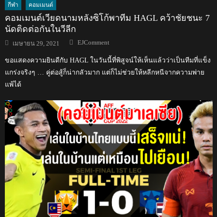
กีฬา
คอมเมนต์
คอมเมนต์เวียดนามหลังซิโก้พาทีม HAGL คว้าชัยชนะ 7
นัดติดต่อกันในวีลีก
Author
Posted
EJComment
เมษายน 29, 2021
on
ขอแสดงความยินดีกับ HAGL ในวันนี้ที่พิสูจน์ให้เห็นแล้วว่าเป็นทีมที่แข็ง
แกร่งจริงๆ … คู่ต่อสู้ก็น่ากลัวมาก แต่ก็ไม่ช่วยให้หลีกหนีจากความพ่าย
แพ้ได้