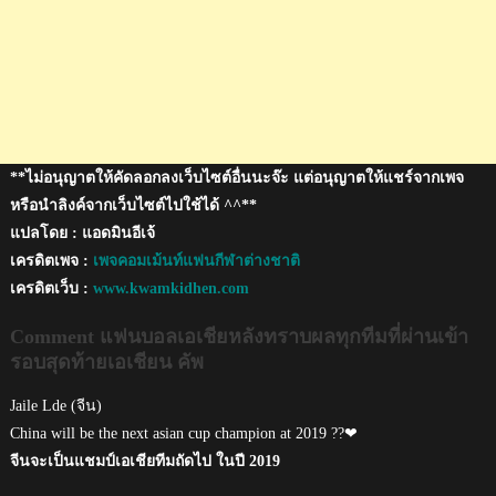
เอ
เชีย
น
คัพ
**ไม่อนุญาตให้คัดลอกลงเว็บไซต์อื่นนะจ๊ะ แต่อนุญาตให้แชร์จากเพจ
หรือนำลิงค์จากเว็บไซต์ไปใช้ได้ ^^**
แปลโดย : แอดมินอีเจ้
เครดิตเพจ :
เพจคอมเม้นท์แฟนกีฬาต่างชาติ
เครดิตเว็บ :
www.kwamkidhen.com
Comment แฟนบอลเอเชียหลังทราบผลทุกทีมที่ผ่านเข้า
รอบสุดท้ายเอเชียน คัพ
Jaile Lde (จีน)
China will be the next asian cup champion at 2019 ??❤
จีนจะเป็นแชมป์เอเชียทีมถัดไป ในปี 2019