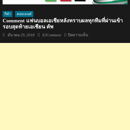
กีฬา
คอมเมนต์
Comment แฟนบอลเอเชียหลังทราบผลทุกทีมที่ผ่านเข้า
รอบสุดท้ายเอเชียน คัพ
Posted
Author
บน
มีนาคม 29, 2018
EJComment
ปิดความเห็น
on
Comment
แฟน
บอล
เอเชีย
หลัง
ทราบ
ผล
ทุก
ทีม
ที่
ผ่าน
เข้า
รอบ
สุดท้าย