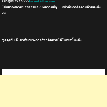
เข้าสู่หน้าหลัก >>>
kwamkidhen.com
ไม่อยากพลาดข่าวสารและบทความดีๆ … อย่าลืมกดติดตามด้วยนะจ๊ะ
^^
พูดคุยกับเจ้ เมาท์มอยวงการกีฬาติดตามได้ในเพจนี้นะจ๊ะ