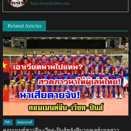
http://kwamkidhen.com
Related Articles
กีฬา
คอมเมนต์
คอมเมนต์ชาวจีน-เวียด-ปินส์หลังทีมวอลเลย์บอลสาว