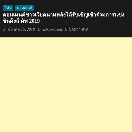
กีฬา
คอมเมนต์
คอมเมนต์ชาวเวียดนามหลังได้รับเชิญเข้าร่วมการแข่ง
ขันคิงส์ คัพ 2019
Posted
Author
บน
มีนาคม 15, 2019
EJComment
ปิดความเห็น
on
คอม
เมน
ต์
ชาว
เวียดนาม
หลัง
ได้
รับ
เชิญ
เข้า
ร่วม
การ
แข่ง
ขัน
คิง