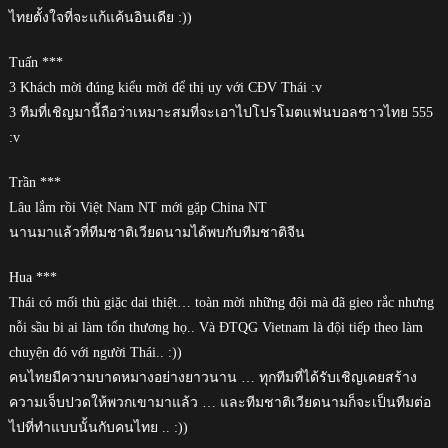
ไทยตั้งใจที่จะแก้แค้นอินเดีย :))
Tuấn ***
3 Khách mời đúng kiểu mời để thị uy với CĐV Thái :v
3 ทีมที่เชิญมานี้ถือว่าเหมาะสมที่จะเอาไปโปรโมตแฟนบอลชาวไทย 555
:v
Trần ***
Lâu lắm rồi Việt Nam NT mới gặp China NT
นานมาแล้วที่ทีมชาติเวียดนามได้พบกับทีมชาติจีน
Hua ***
Thái có mối thù giặc dai thiệt… toàn mời những đội mà đã gieo rắc nhưng
nỗi sầu bi ai làm tổn thương họ.. Và ĐTQG Vietnam là đội tiếp theo làm
chuyện đó với người Thái.. :))
คนไทยมีความบาดหมางอย่างยาวนาน … ทุกทีมที่ได้รับเชิญเคยสร้าง
ความเจ็บปวดให้พวกเขามาแล้ว … และทีมชาติเวียดนามก็จะเป็นทีมต่อ
ไปที่ทำแบบนั้นกับคนไทย .. :))