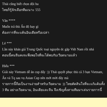
Thái cũng biết chọn đội ha
ไทยก็รู้จักเลือกทีมเนาะ 555
Văn ****
Muốn trả thù Ấn độ hay gì
ต้องการที่จะแค้นอินเดียหรือเปล่า
Lê ***
Lần này khán giả Trung Quốc toại nguyện dc gặp Việt Nam rồi nhá
ตอนนี้คนจีนคงจะพึงพอใจที่จะได้พบกับเวียดนามแล้ว
Hiếu ***
Giải này Vietnam dễ ăn cup đấy :)) Thái quyết phục thù cả 3 bạn Vietnam,
Ấn và Tq sau vụ Asian Cup nên mới mời đây mà
รายการนี้ถือเป็นงานง่ายสำหรับเวียดนาม :)) ไทยตัดสินใจที่จะแก้แค้นทั้ง
3 ทีม อย่างเวียดนาม, อินเดียและจีน จึงเชิญทั้งสามทีมมาเล่นรายการนี้