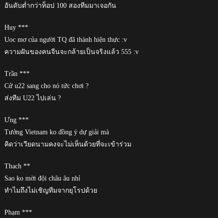
อันดับต่ำกว่าท็อป 100 สองทีมมาเจอกัน
Huy ***
Uoc mơ của người TQ đã thành hiện thực :v
ความฝันของคนจีนจะกล้ายเป็นจริงแล้ว 555 :v
Trần ***
Cử u22 sang cho nó tức chơi ?
ส่งทีม U22 ไปเล่น ?
Ưng ***
Tưởng Vietnam ko đồng ý dự giải mà
คิดว่าเวียดนามคงจะไม่เห็นด้วยที่จะเข้าร่วม
Thach **
Sao ko mời đội châu âu nhỉ
ทำไมถึงไม่เชิญทีมจากยุโรปด้วย
Phạm ***