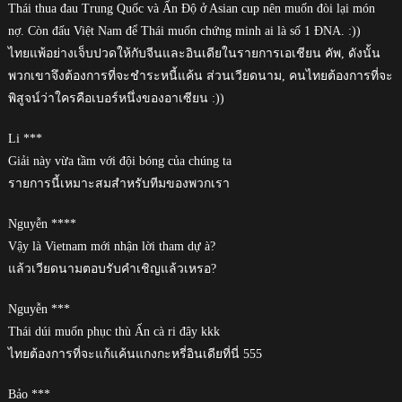
Thái thua đau Trung Quốc và Ấn Độ ở Asian cup nên muốn đòi lại món
nợ. Còn đấu Việt Nam để Thái muốn chứng minh ai là số 1 ĐNA. :))
ไทยแพ้อย่างเจ็บปวดให้กับจีนและอินเดียในรายการเอเชียน คัพ, ดังนั้น
พวกเขาจึงต้องการที่จะชำระหนี้แค้น ส่วนเวียดนาม, คนไทยต้องการที่จะ
พิสูจน์ว่าใครคือเบอร์หนึ่งของอาเซียน :))
Li ***
Giải này vừa tầm với đội bóng của chúng ta
รายการนี้เหมาะสมสำหรับทีมของพวกเรา
Nguyễn ****
Vậy là Vietnam mới nhận lời tham dự à?
แล้วเวียดนามตอบรับคำเชิญแล้วเหรอ?
Nguyễn ***
Thái dúi muốn phục thù Ấn cà ri đây kkk
ไทยต้องการที่จะแก้แค้นแกงกะหรี่อินเดียที่นี่ 555
Bảo ***