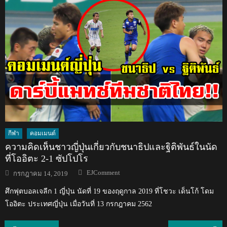
กีฬา
คอมเมนต์
ความคิดเห็นชาวญี่ปุ่นเกี่ยวกับชนาธิปและฐิติพันธ์ในนัด
ที่โออิตะ 2-1 ซัปโปโร
Author
Posted
EJComment
กรกฎาคม 14, 2019
on
ศึกฟุตบอลเจลีก 1 ญี่ปุ่น นัดที่ 19 ของฤดูกาล 2019 ที่โชวะ เด็นโก้ โดม
โออิตะ ประเทศญี่ปุ่น เมื่อวันที่ 13 กรกฎาคม 2562