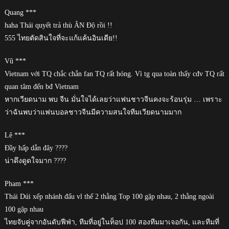
Quang ***
haha Thái quyết trả thù ÂN Độ rồi !!
555 ไทยตัดสินใจที่จะแก้แค้นอินเดีย!!
Vũ ***
Vietnam với TQ chắc chắn fan TQ rất hóng. Vì tg qua toàn thấy cđv TQ rất
quan tâm đến bđ Vietnam
หากเวียดนาม พบ จีน มั่นใจได้เลยว่าแฟนชาวจีนคงจะร้อนรุ่ม … เพราะ
ว่าฉันพบว่าแฟนบอลชาวจีนมีความสนใจทีมเวียดนามมาก
Lê ***
Đầy hấp dẫn đây ????
น่าดึงดูดใจมาก ????
Pham ***
Thái Dúi xếp nhánh đấu vl thế 2 thằng Top 100 gặp nhau, 2 thằng ngoài
100 gặp nhau
ไทยจับคู่จากอันดับฟีฟ่า, ทีมที่อยู่ในท็อป 100 สองทีมมาเจอกัน, และทีมที่