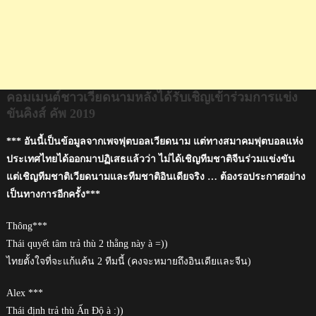
ส์
คัพ
2019
คอมเมนต์ชาวเวียดนามหลังได้รับเชิญเข้าร่วมการแข่ง
ขันคิงส์ คัพ 2019
*** อันนี้เป็นข้อมูลจากเพจฟุตบอลเวียดนาม แต่ทางสมาคมฟุตบอลแห่ง
ประเทศไทยได้ออกมาปฏิเสธแล้วว่า ไม่ได้เชิญทีมชาติจีนร่วมแข่งขัน
แต่เชิญทีมชาติเวียดนามและทีมชาติอินเดียจริง … ต้องรอประกาศอย่าง
เป็นทางการอีกครั้ง***
Thông***
Thái quyết tâm trả thù 2 thằng này à =))
ไทยตั้งใจที่จะแก้แค้น 2 ทีมนี้ (คงจะหมายถึงอินเดียและจีน)
Alex ***
Thái định trả thù Ấn Độ à :))