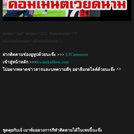
width="560" height="315" frameborder="0"
allowfullscreen="allowfullscreen">
ฝากติดตามช่องยูทูปด้วยนะจ๊ะ >>>
EJComment
เข้าสู่หน้าหลัก >>>
kwamkidhen.com
ไม่อยากพลาดข่าวสารและบทความดีๆ อย่าลืมกดไลค์ด้วยนะจ๊ะ ^^
พูดคุยกับเจ้ เมาท์มอยวงการกีฬาติดตามได้ในเพจนี้นะจ๊ะ