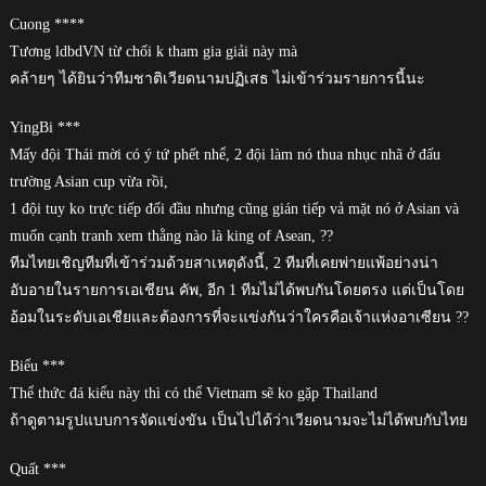
Cuong ****
Tương ldbdVN từ chối k tham gia giải này mà
คล้ายๆ ได้ยินว่าทีมชาติเวียดนามปฏิเสธ ไม่เข้าร่วมรายการนี้นะ
YingBi ***
Mấy đội Thái mời có ý tứ phết nhể, 2 đội làm nó thua nhục nhã ở đấu
trường Asian cup vừa rồi,
1 đội tuy ko trực tiếp đối đầu nhưng cũng gián tiếp vả mặt nó ở Asian và
muốn cạnh tranh xem thằng nào là king of Asean, ??
ทีมไทยเชิญทีมที่เข้าร่วมด้วยสาเหตุดังนี้, 2 ทีมที่เคยพ่ายแพ้อย่างน่า
อับอายในรายการเอเชียน คัพ, อีก 1 ทีมไม่ได้พบกันโดยตรง แต่เป็นโดย
อ้อมในระดับเอเชียและต้องการที่จะแข่งกันว่าใครคือเจ้าแห่งอาเซียน ??
Biểu ***
Thể thức đá kiểu này thì có thể Vietnam sẽ ko gặp Thailand
ถ้าดูตามรูปแบบการจัดแข่งขัน เป็นไปได้ว่าเวียดนามจะไม่ได้พบกับไทย
Quất ***