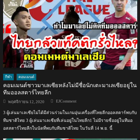
กีฬา
คอมเมนต์
คอมเมนต์ชาวมาเลเซียหลังไม่มีชื่อนักเตะมาเลเซียอยู่ใน
ทีมออลสตาร์ไทยลีก
Author
Posted
EJComment
พฤศจิกายน 12, 2020
on
3 ผู้เล่นมาเลเซียไม่ได้มีส่วนร่วมในเกมอุ่นเครื่องที่ไทยลีกออลสตาร์พบกับ
ทีมชาติไทย 3 ผู้เล่นมาเลเซียที่เล่นอยู่ในไทยลีก1 ไม่มีรายชื่ออยู่ในทีมอ
อสสตาร์ไทยลีกในนัดที่พบกับทีมชาติไทย ในวันที่ 14 พ.ย. นี้