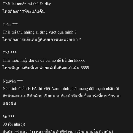
Thái lại muốn trả thù ấn đây
ไทยต้องการที่จะแก้แค้น
Trần ***
Thái trả thù những ai từng vượt qua mình ?
ไทยต้องการแก้แค้นผู้ที่เคยเอาชนะพวกเขา ?
Thế ***
Thái mời. mấy đội đã đá bại nó đễ trả thù kkkkk
ไทยเชิญบางทีมที่เคยพ่ายแพ้เพื่อที่จะแก้แค้น 5555
Nguyễn ***
Nếu tính điểm FIFA thì Việt Nam mình phải mang đội mạnh nhất rồi
ถ้านับคะแนนฟีฟ่าด้วย เวียดนามต้องนำทีมที่แข็งแกร่งที่สุดเข้าร่วม
แข่งขัน
Vo ***
98 rồi nhá :))
อันดับ 98 แล้ว :)) (หมายถึงอันดับฟีฟ่าของเวียดนามในปัจจุบัน)