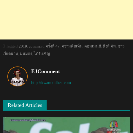
Tagged
2019
,
comment
,
ครั้งที่ 47
,
ความคิดเห็น
,
คอมเมนต์
,
คิงส์ คัพ
,
ชาว
เวียดนาม
,
มุมมอง
,
ได้รับเชิญ
EJComment
http://kwamkidhen.com
Related Articles