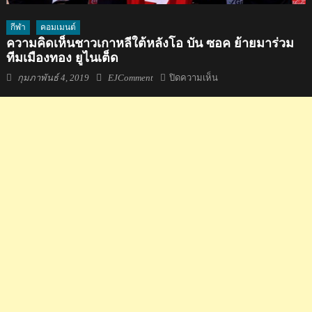
กีฬา
คอมเมนต์
ความคิดเห็นชาวเกาหลีใต้หลังโอ บัน ซอค ย้ายมาร่วม
ทีมเมืองทอง ยูไนเต็ด
Posted
Author
บน
กุมภาพันธ์ 4, 2019
EJComment
ปิดความเห็น
on
ความ
คิด
เห็น
ชาว
เกาหลีใต้
หลัง
โอ
บัน
ซอค
ย้าย
มา
ร่วม
ทีม
เมืองทอง