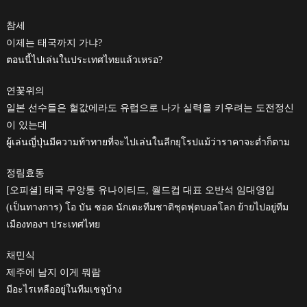
참세
이제는 태국까지 가냐?
ตอนนี้ไปเล่นในประเทศไทยแล้วเหรอ?
연꽃위의
일본 선수들은 헐값에라도 유럽으로 나가 실력을 키우려는 도전정신
이 있는데
ผู้เล่นญี่ปุ่นมีความท้าทายที่จะไปเล่นในลีกยุโรปแม้ว่าราคาจะต่ำก็ตาม
정림효동
[오피셜] 태국 무앙통 유나이티드, 월드컵 대표 오반석 임대영입
(เป็นทางการ) โอ บัน ซอค นักเตะทีมชาติชุดฟุตบอลโลก ย้ายไปอยู่ทีม
เมืองทองฯ ประเทศไทย
채민식
제주에 남지 이게 뭐람
มีอะไรเหลืออยู่ในทีมเชจูบ้าง