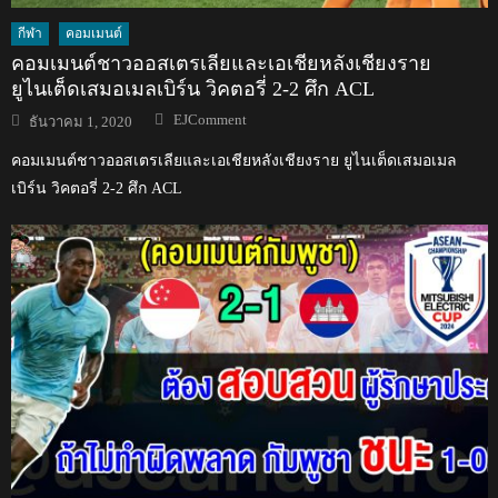
กีฬา
คอมเมนต์
คอมเมนต์ชาวออสเตรเลียและเอเชียหลังเชียงราย
ยูไนเต็ดเสมอเมลเบิร์น วิคตอรี่ 2-2 ศึก ACL
Author
Posted
EJComment
ธันวาคม 1, 2020
on
คอมเมนต์ชาวออสเตรเลียและเอเชียหลังเชียงราย ยูไนเต็ดเสมอเมล
เบิร์น วิคตอรี่ 2-2 ศึก ACL