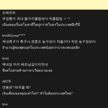
오페르트
무앙통이 국내 떨거지클럽보다 빅클럽임 ㅅㄱ
เมืองทองเป็นสโมสรที่ใหญ่กว่าสโมสรในประเทศอีกรึนี่
level02youa****
국내축구가 축구냐 관중도 농구보다 적을거다 작은 농구장보다
จำนวนผู้ชมฟุตบอลในประเทศน้อยกว่าบาสเกตบอลอีก
level
백네임 마치 베트남갗이지엇네
ชื่อสโมสรคล้ายภาษาเวียดนามเลย
el02두
연봉은? 태국을 왜?
เงินเดือนของคุณเท่าไหร่? ทำไมต้องประเทศไทย?
leve