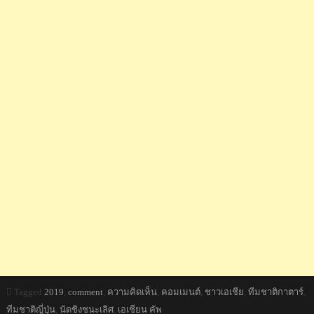
Tagged
2019
,
comment
,
ความคิดเห็น
,
คอมเมนต์
,
ชาวเอเชีย
,
ทีมชาติกาตาร์
,
ทีมชาติญี่ปุ่น
,
นัดชิงชนะเลิศ
,
เอเชียน คัพ