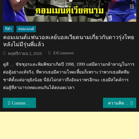
กีฬา
คอมเมนต์
คอมเมนต์แฟนวอลเลย์บอลเวียดนามเกี่ยวกับดาวรุ่งไทย
หลังไม่มีรุ่นพี่แล้ว
Author
Posted
EJComment
พฤศจิกายน 2, 2020
on
ดูสิ … ชัชชุอรและพิมพิชยาเกิดปี 1998, 1999 แต่มีความกล้าหาญในการ
ต่อสู้อย่างแท้จริง, ที่พวกเธอมีความโหดเหี้ยมก็เพราะว่าพวกเธอติดทีม
ชาติตั้งแต่อายุยังน้อย นี่ยังไม่กล่าวถึงอัจฉราพรอีกนะ เธอมีสไตล์การ
ต่อสู้ที่สามารถทดแทนกันได้ตลอดเวลา
แนะแนว
Comment ชาวอาเซียนหลังได้ชม MV เพลงประกอบภาพยนตร์เรื่อง Friend Zone
ความคิดเห็นชาวเกาหลีใต้หลังโอ บัน ซอค ย้ายมาร่วมทีมเมืองทอง ยูไนเต็ด
เรื่อง