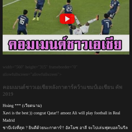
width="560" height="315" frameborder="0"
allowfullscreen="allowfullscreen">
คอมเมนต์ชาวเอเชียหลังกาตาร์คว้าแชมป์เอเชียน คัพ
2019
Hoàng *** (เวียดนาม)
Xavi is the best:)) congrat Qatar!! amoez Ali will play football in Real
Madrid
ชาบีเจ๋งที่สุด ? ยินดีด้วยนะกาตาร์!! อัลโมซ อาลี จะไปเล่นฟุตบอลในรีล