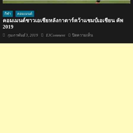
กีฬา
คอมเมนต์
คอมเมนต์ชาวเอเชียหลังกาตาร์คว้าแชมป์เอเชียน คัพ
2019
Posted
Author
บน
กุมภาพันธ์ 3, 2019
EJComment
ปิดความเห็น
on
คอม
เมน
ต์
ชาว
เอเชีย
หลัง
กา
ตาร์
คว้า
แชมป์
เอ
เชีย
น
คัพ