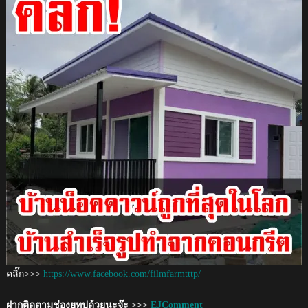
คลิ๊ก>>>
https://www.facebook.com/filmfarmtttp/
ฝากติดตามช่องยูทูปด้วยนะจ๊ะ >>>
EJComment