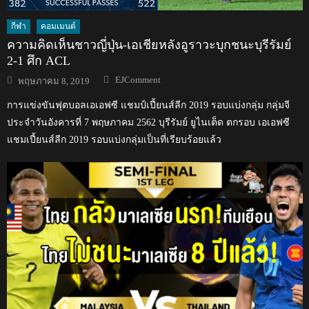
กีฬา
คอมเมนต์
ความคิดเห็นชาวญี่ปุ่น-เอเชียหลังอูราวะบุกชนะบุรีรัมย์
2-1 ศึก ACL
Author
Posted
EJComment
พฤษภาคม 8, 2019
on
การแข่งขันฟุตบอลเอเอฟซี แชมป์เปี้ยนส์ลีก 2019 รอบแบ่งกลุ่ม กลุ่มจี
ประจำวันอังคารที่ 7 พฤษภาคม 2562 บุรีรัมย์ ยูไนเต็ด ตกรอบ เอเอฟซี
แชมเปี้ยนส์ลีก 2019 รอบแบ่งกลุ่มเป็นที่เรียบร้อยแล้ว