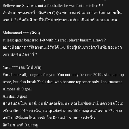
Believe me Xavi was not a footballer he was fortune teller !!!
คำทำนายของซาบี้ : นัดชิงฯ ญี่ปุ่น พบ กาตาร์ และกาตาร์จะกลายเป็น
แชมป์ ? เชื่อฉันสิ ซาบี้ไม่ใช่นักฟุตบอล แต่เขาคือนักทำนายอนาคต
Mohammad *** (อิรัก)
at least qatar beat iraq 1-0 with his iraqi player bassam alrawi ?
อย่างน้อยกาตาร์ก็เอาชนะอิรักได้ 1-0 ด้วยผู้เล่นชาวอิรักในทีมของพวก
เขา บัสซัม อัลราวี ?
Yusuf*** (อินโดนีเซีย)
For almoez ali, congrats for you. You not only become 2019 asian cup top
score, but also break ?? ali daei who became top score only 1 tournament
Almoez ali 9 goal
Ali daei 8 goal
สำหรับอัลโมซ อาลี, ยินดีกับคุณด้วยนะ คุณไม่เพียงแต่เป็นดาวซัลโวเอ
เชียน คัพ 2019 เท่านั้น, แต่คุณยังทำลายสถิติของผู้เล่นอิหร่าน ?? อย่าง
อาลี ดาอีที่เคยเป็นดาวซัลโวเพียงแค่ 1 รายการเท่านั้น
อัลโมซ อาลี 9 ประตู