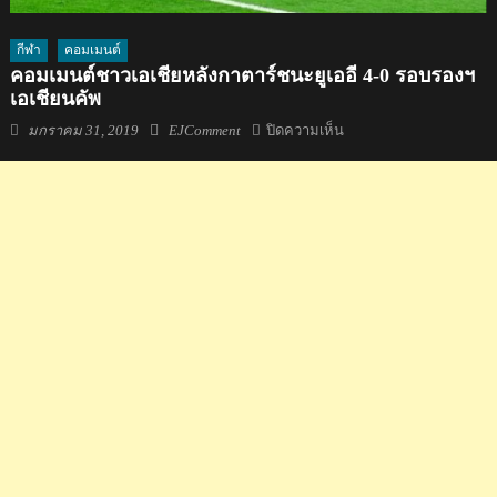
กีฬา
คอมเมนต์
คอมเมนต์ชาวเอเชียหลังกาตาร์ชนะยูเออี 4-0 รอบรองฯ
เอเชียนคัพ
Posted
Author
บน
มกราคม 31, 2019
EJComment
ปิดความเห็น
on
คอม
เมน
ต์
ชาว
เอเชีย
หลัง
กา
ตาร์
ชนะ
ยู
เออี
4-
0
รอ