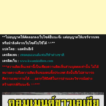
บร
องฯ
เอ
เชีย
นคัพ
**ไม่อนุญาตให้คัดลอกลงเว็บไซต์อื่นนะจ๊ะ แต่อนุญาตให้แชร์จากเพจ
หรือนำลิงค์จากเว็บไซต์ไปใช้ได้ ^^**
แปลโดย : แอดมินอีเจ้
เครดิตเพจ :
เพจคอมเมนต์แฟนกีฬาต่างชาติ
เครดิตเว็บ :
www.kwamkidhen.com
***ความคิดเห็นเหล่านี้เป็นเพียงความคิดเห็นส่วนบุคคลเท่านั้น ไม่ได้
หมายความถึงความคิดเห็นของคนทั้งประเทศ ดังนั้นจึงไม่สามารถ
ตีความเหมารวมได้ … อยากให้มีสติในการอ่านและวิจารณ์อย่าง
สร้างสรรค์กันนะจ๊ะ ^^***