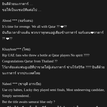
ยินดีด้วยนะกาตาร์ …
ขอให้เป็นแชมป์ทีมต่อไป …
Abood *** (จอร์แดน)
It’s time for revenge. We all with Qatar ?? ❤️??
มันถือเวลาล้างแค้น พวกเราทุกคนอยู่เคียงข้างกาตาร์ จอร์แดน❤️กาตาร์
?? ❤️??
Kluayhom*** (ไทย)
Rip UAE fans who threw a bottle at Qatar players No spirit ????
Congratulations Qartar from Thailand ??
ไว้อาลัยแด่แฟนยูเออีที่ปาขวดใส่ผู้เล่นกาตาร์ ช่างไร้สปิริต ???? ยินดีด้วย
นะกาตาร์ จากประเทศไทย
Nabeel *** (ซาอุดิ อารเบีย)
Uae cry babies, Lucky they played semi finals, Most undeserving candidate,
Simply surrendered..
But the title awaits samurai blue only ?