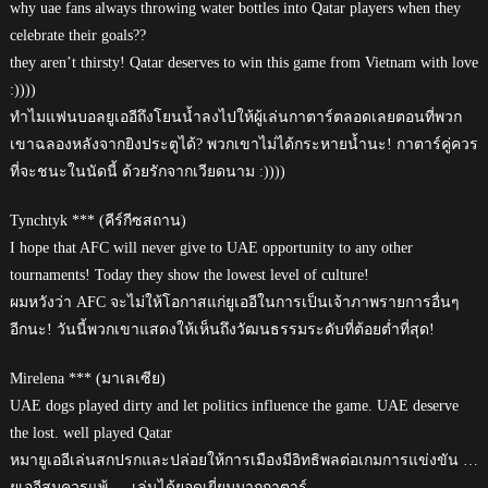
why uae fans always throwing water bottles into Qatar players when they
celebrate their goals??
they aren’t thirsty! Qatar deserves to win this game from Vietnam with love
:))))
ทำไมแฟนบอลยูเออีถึงโยนน้ำลงไปให้ผู้เล่นกาตาร์ตลอดเลยตอนที่พวก
เขาฉลองหลังจากยิงประตูได้? พวกเขาไม่ได้กระหายน้ำนะ! กาตาร์คู่ควร
ที่จะชนะในนัดนี้ ด้วยรักจากเวียดนาม :))))
Tynchtyk *** (คีร์กีซสถาน)
I hope that AFC will never give to UAE opportunity to any other
tournaments! Today they show the lowest level of culture!
ผมหวังว่า AFC จะไม่ให้โอกาสแก่ยูเออีในการเป็นเจ้าภาพรายการอื่นๆ
อีกนะ! วันนี้พวกเขาแสดงให้เห็นถึงวัฒนธรรมระดับที่ต้อยต่ำที่สุด!
Mirelena *** (มาเลเซีย)
UAE dogs played dirty and let politics influence the game. UAE deserve
the lost. well played Qatar
หมายูเออีเล่นสกปรกและปล่อยให้การเมืองมีอิทธิพลต่อเกมการแข่งขัน …
ยูเออีสมควรแพ้ … เล่นได้ยอดเยี่ยมมากกาตาร์