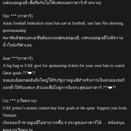
แฟนบอลยูเออี เพื่อกีดกันไม่ให้แฟนบอลกาตาร์เข้าสนาม)
Sijo *** (กาตาร์)
Asian football federation must ban uae in football, uae fans Not showing
sportsmanship
สมาพันธ์ฟุตบอลเอเชียต้องแบนฟุตบอลยูเออี, แฟนบอลยูเออีไม่มีความ
น้ำใจนักกีฬาเลย
Jasar ***(กาตาร์)
A big hug to UAE govt for sponsoring tickets for your own fans to watch
Qatar goals ???❤️??
ขอมอบอ้อมกอดอันยิ่งใหญ่ให้กับรัฐบาลยูเออีสำหรับการเป็นสปอนเซอร์
แจกตั๋วให้กับแฟนๆ ตัวเองเพื่อไปดูการยิงประตูของกาตาร์ ???❤️??
Gia *** (เวียดนาม)
UAE prince’s money cannot buy four goals of the qatar. Support you from
Vietnam
เงินของเจ้าชายยูเออีไม่สามารถซื้อ 4 ประตูของกาตาร์ได้ … สนับสนุน
คุณจากเวียดนาม