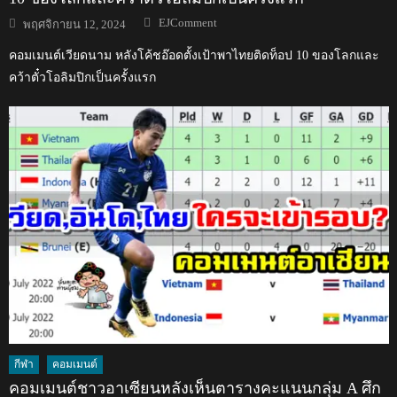
Author
Posted
EJComment
พฤศจิกายน 12, 2024
on
คอมเมนต์เวียดนาม หลังโค้ชอ๊อดตั้งเป้าพาไทยติดท็อป 10 ของโลกและ
คว้าตั๋วโอลิมปิกเป็นครั้งแรก
กีฬา
คอมเมนต์
คอมเมนต์ชาวอาเซียนหลังเห็นตารางคะแนนกลุ่ม A ศึก