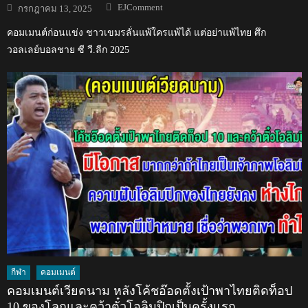
Author
Posted
EJComment
กรกฎาคม 13, 2025
on
คอมเมนต์ก่อนแข่ง ชาวเขมรลั่นแพ้ใครแพ้ได้ แต่อย่าแพ้ไทย ศึก
วอลเลย์บอลชาย ซี วี.ลีก 2025
กีฬา
คอมเมนต์
คอมเมนต์เวียดนาม หลังโค้ชอ๊อดตั้งเป้าพาไทยติดท็อป
10 ของโลกและคว้าตั๋วโอลิมปิกเป็นครั้งแรก