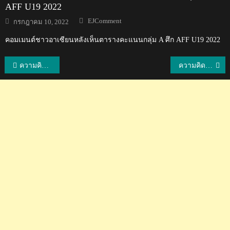
AFF U19 2022
Author
Posted
EJComment
กรกฎาคม 10, 2022
on
คอมเมนต์ชาวอาเซียนหลังเห็นตารางคะแนนกลุ่ม A ศึก AFF U19 2022
แนะแนว
ความคิดเห็นชาวอาเซียนหลังทราบว่าเมืองทองเซ็นสัญญายืมตัวโอ แบนซุค ผู้เล่นทีมชาติเกาหลีใต้
ความคิดเห็นชาวโลกเกี่ยวกับการจัดอันดับประเทศคอรัปชัน ปี 2018
เรื่อง