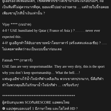
ยูเออีร้องไห้เหมือนเด็ก, โชคดีที่พวกเขาได้เข้ามาเล่นในรอบรองฯ, ถือ
เป็นทีมที่ไม่คู่ควรมากที่สุด, ยอมแพ้ไปอย่างง่ายดาย … แต่ถ้วยใบนี้รอคอย
เพียงซามุไรสีน้ำเงินเท่านั้น ?
Vijay **** (เนปาล)
4-0 ! UAE humiliated by Qatar ( France of Asia ) ? . . . . . never ever
expected this .
4-0! ยูเออีถูกทำให้อับอายขายหน้าโดยกาตาร์ (ฝรั่งเศสแห่งเอเชีย) ? …..
ไม่เคยคาดคิดว่าจะเป็นแบบนี้มาก่อนเลย
Fatmah *** (กาตาร์)
UAE fans are very unsportsmanlike. They are very dirty, this is the sport
why you don’t keep sportsmanship… What the hell….!
แฟนยูเออีช่างไร้น้ำใจนักกีฬาเหลือเกิน พวกเขาสกปรกมาก, นี่คือกีฬา
ทำไมพวกคุณถึงไม่รักษาน้ำใจนักกีฬา … เชรี่ยจริงๆ!
******************************************
ผู้สนับสนุนเพจ SCOกับRESCORE แอพคนไทย
⚽ แอปฟุตบอลเบอร์ 1 มีภาษาไทย และไฮไลท์ HD ?