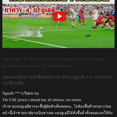
frameborder="0" allow="accelerometer; autoplay; encrypted-media;
gyroscope; picture-in-picture" allowfullscreen>
คอมเมนต์ชาวเอเชียหลังกาตาร์ชนะยูเออี 4-0 รอบรองฯ
เอเชียนคัพ
Nguyễn *** (เวียดนาม)
The UAE prince’s should buy all referees, not tickets
เจ้าชายแห่งยูเออีควรจะซื้อผู้ตัดสินทั้งหมดนะ, ไม่ต้องซื้อตั๋วหรอก (ก่อน
หน้านี้เจ้าชายนาห์ยานบินซาเยด แห่งยูเออีได้สั่งซื้อตั๋วทั้งหมดแจกให้กับ