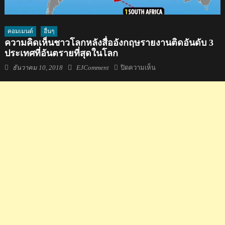
คอมเมนต์
อื่นๆ
ความคิดเห็นชาวโลกหลังสื่ออังกฤษรายงานติดอันดับ 3
ประเทศที่อันตรายที่สุดในโลก
Posted
Author
บน
ธันวาคม 10, 2018
EJComment
ปิดความเห็น
on
ความ
คิด
เห็น
ชาว
โลก
หลัง
สื่อ
อังกฤษ
รายงาน
ติด
อันดับ
3
ประเทศ