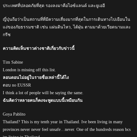
ประเทศที่ปลอดภัยที่สุด รองลงมาคือไอซ์แลนด์ และยูเออี
ญี่ปุ่นถือว่าเป็นสถานที่ที่มีความเสี่ยงมากที่สุดในการเดินทางไปเยือนใน
แง่ของภัยธรรมชาติ เช่น แผ่นดินไหว, ไต้ฝุ่น ตามมาด้วยเวียดนามและ
กรีซ
ความคิดเห็นชาวต่างชาติเกี่ยวกับข่าวนี้
Tim Sabine
London is missing off this list.
ลอนดอนไม่อยู่ในรายชื่อเหล่านี้ได้ไง
ตอบ no EUSSR
I think a lot of people will be saying the same.
ฉันคิดว่าหลายคนก็คงจะพูดแบบนี้เหมือนกัน
Goya Pablito
Thailand? This is my tenth year in Thailand. Ive been living in many
provinces never never feel unsafe…never. One of the hundreds reason bcs