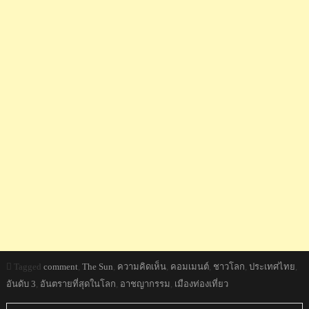
Tagged
comment
,
The Sun
,
ความคิดเห็น
,
คอมเมนต์
,
ชาวโลก
,
ประเทศไทย
,
อันดับ 3
,
อันตรายที่สุดในโลก
,
อาชญากรรม
,
เมืองท่องเที่ยว