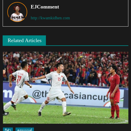
EJComment
http://kwamkidhen.com
Related Articles
กีฬา
คอมเมนต์