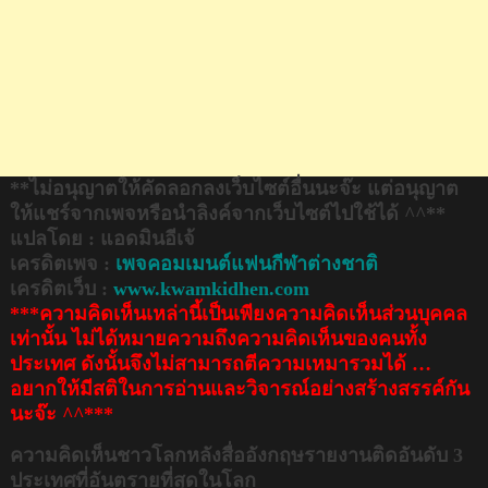
ที่
อันตราย
ที่สุด
ใน
โลก
**ไม่อนุญาตให้คัดลอกลงเว็บไซต์อื่นนะจ๊ะ แต่อนุญาต
ให้แชร์จากเพจหรือนำลิงค์จากเว็บไซต์ไปใช้ได้ ^^**
แปลโดย : แอดมินอีเจ้
เครดิตเพจ :
เพจคอมเมนต์แฟนกีฬาต่างชาติ
เครดิตเว็บ :
www.kwamkidhen.com
***ความคิดเห็นเหล่านี้เป็นเพียงความคิดเห็นส่วนบุคคล
เท่านั้น ไม่ได้หมายความถึงความคิดเห็นของคนทั้ง
ประเทศ ดังนั้นจึงไม่สามารถตีความเหมารวมได้ …
อยากให้มีสติในการอ่านและวิจารณ์อย่างสร้างสรรค์กัน
นะจ๊ะ ^^***
ความคิดเห็นชาวโลกหลังสื่ออังกฤษรายงานติดอันดับ 3
ประเทศที่อันตรายที่สุดในโลก