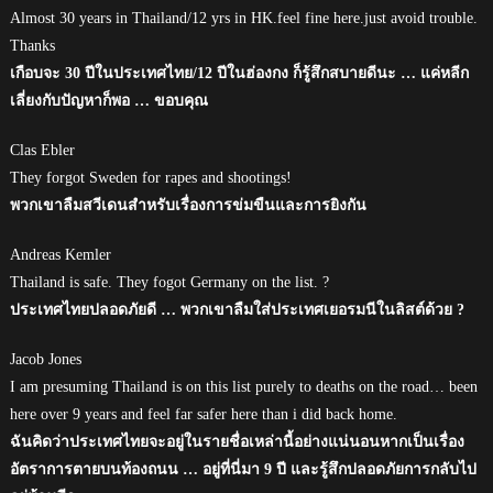
Almost 30 years in Thailand/12 yrs in HK.feel fine here.just avoid trouble.
Thanks
เกือบจะ 30 ปีในประเทศไทย/12 ปีในฮ่องกง ก็รู้สึกสบายดีนะ … แค่หลีก
เลี่ยงกับปัญหาก็พอ … ขอบคุณ
Clas Ebler
They forgot Sweden for rapes and shootings!
พวกเขาลืมสวีเดนสำหรับเรื่องการข่มขืนและการยิงกัน
Andreas Kemler
Thailand is safe. They fogot Germany on the list. ?
ประเทศไทยปลอดภัยดี … พวกเขาลืมใส่ประเทศเยอรมนีในลิสต์ด้วย ?
Jacob Jones
I am presuming Thailand is on this list purely to deaths on the road… been
here over 9 years and feel far safer here than i did back home.
ฉันคิดว่าประเทศไทยจะอยู่ในรายชื่อเหล่านี้อย่างแน่นอนหากเป็นเรื่อง
อัตราการตายบนท้องถนน … อยู่ที่นี่มา 9 ปี และรู้สึกปลอดภัยการกลับไป