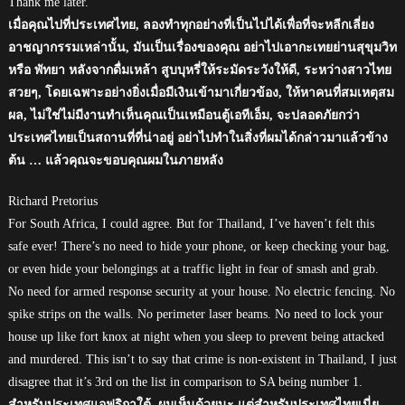
Thank me later.
เมื่อคุณไปที่ประเทศไทย, ลองทำทุกอย่างที่เป็นไปได้เพื่อที่จะหลีกเลี่ยง
อาชญากรรมเหล่านั้น, มันเป็นเรื่องของคุณ อย่าไปเอากะเทยย่านสุขุมวิท
หรือ พัทยา หลังจากดื่มเหล้า สูบบุหรี่ให้ระมัดระวังให้ดี, ระหว่างสาวไทย
สวยๆ, โดยเฉพาะอย่างยิ่งเมื่อมีเงินเข้ามาเกี่ยวข้อง, ให้หาคนที่สมเหตุสม
ผล, ไม่ใช่ไม่มีงานทำเห็นคุณเป็นเหมือนตู้เอทีเอ็ม, จะปลอดภัยกว่า
ประเทศไทยเป็นสถานที่ที่น่าอยู่ อย่าไปทำในสิ่งที่ผมได้กล่าวมาแล้วข้าง
ต้น … แล้วคุณจะขอบคุณผมในภายหลัง
Richard Pretorius
For South Africa, I could agree. But for Thailand, I’ve haven’t felt this
safe ever! There’s no need to hide your phone, or keep checking your bag,
or even hide your belongings at a traffic light in fear of smash and grab.
No need for armed response security at your house. No electric fencing. No
spike strips on the walls. No perimeter laser beams. No need to lock your
house up like fort knox at night when you sleep to prevent being attacked
and murdered. This isn’t to say that crime is non-existent in Thailand, I just
disagree that it’s 3rd on the list in comparison to SA being number 1.
สำหรับประเทศแอฟริกาใต้, ผมเห็นด้วยนะ แต่สำหรับประเทศไทยเนี่ย,