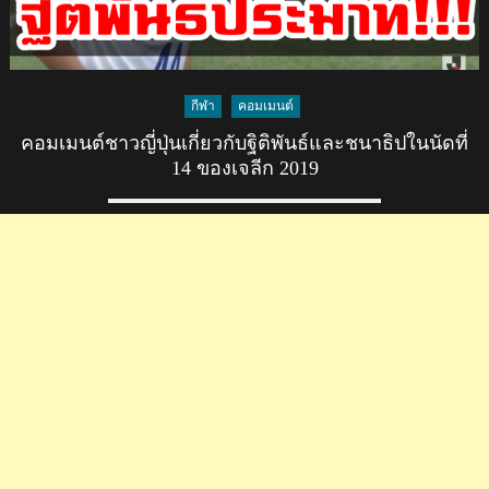
ฐิติ
พันธ์
ใน
นัด
กีฬา
คอมเมนต์
ที่
โอ
คอมเมนต์ชาวญี่ปุ่นเกี่ยวกับฐิติพันธ์และชนาธิปในนัดที่
อิตะ
14 ของเจลีก 2019
2-
1
ซัป
โปโร