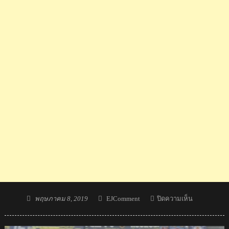
Posted
Author
บน
พฤษภาคม 8, 2019
EJComment
ปิดความเห็น
on
มุม
มอง