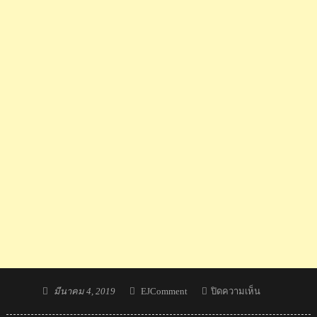
Posted
Author
บน
มีนาคม 4, 2019
EJComment
ปิดความเห็น
on
Comment