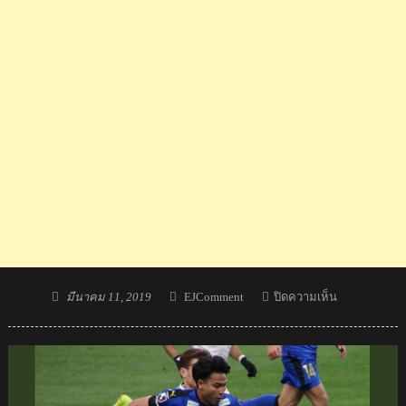
Posted
Author
บน
มีนาคม 11, 2019
EJComment
ปิดความเห็น
on
Comment
ชาว
ญี่ปุ่น
เกี่ยว
กับ