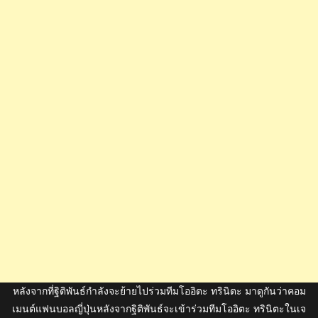
หลังจากที่ฐิติพันธ์กำลังจะย้ายไปร่วมทีมโออิตะ ทรินิตะ มาดูกันว่าคอม
เมนต์แฟนบอลญี่ปุ่นหลังจากฐิติพันธ์จะเข้าร่วมทีมโออิตะ ทรินิตะในเจ