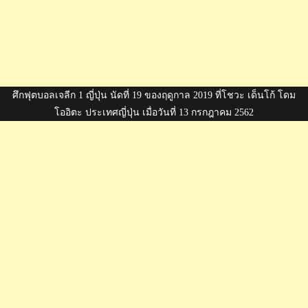
ศึกฟุตบอลเจลีก 1 ญี่ปุ่น นัดที่ 19 ของฤดูกาล 2019 ที่โชวะ เด็นโก้ โดม
โออิตะ ประเทศญี่ปุ่น เมื่อวันที่ 13 กรกฎาคม 2562