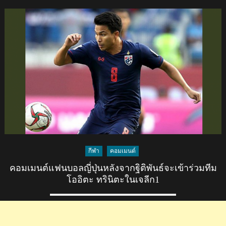
ชาว
ญี่ปุ่น
หลัง
เกี่ยว
กับ
ฐิติ
พันธ์
ใน
เกม
ที่
โอ
อิ
ตะ
กีฬา
คอมเมนต์
แพ้
มัต
คอมเมนต์แฟนบอลญี่ปุ่นหลังจากฐิติพันธ์จะเข้าร่วมทีม
ซู
โออิตะ ทรินิตะในเจลีก1
โม
โตะ
0-
1