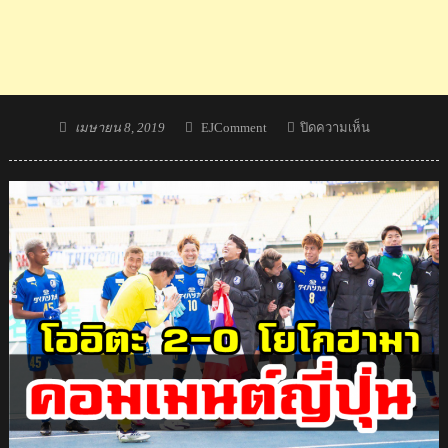
Posted
Author
บน
เมษายน 8, 2019
EJComment
ปิดความเห็น
on
Comment
ชาว
ญี่ปุ่น
เกี่ยว
กับ
ชนา
ธิป
และ
ฐิติ
พันธ์
ใน
นัด
ที่
ซัป