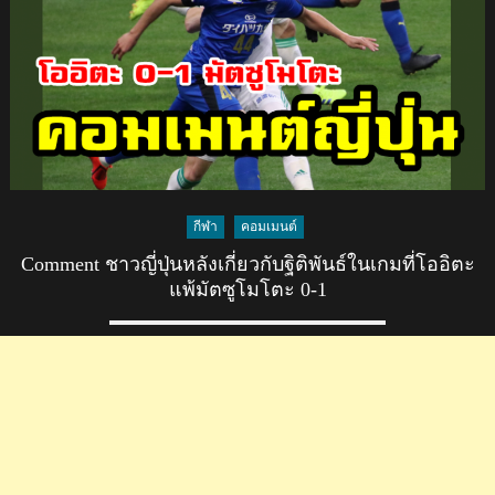
ฐิติ
พันธ์
ใน
นัด
ที่
โอ
อิ
ตะ
ชนะ
กีฬา
คอมเมนต์
จุ
Comment ชาวญี่ปุ่นหลังเกี่ยวกับฐิติพันธ์ในเกมที่โออิตะ
บิโล
แพ้มัตซูโมโตะ 0-1
2-
1
ศึก
เจ
ลีก