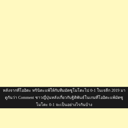
หลังจากที่โออิตะ ทรินิตะแพ้ให้กับทีมมัตซูโมโตะไป 0-1 ในเจลีก 2019 มา
ดูกันว่า Comment ชาวญี่ปุ่นหลังเกี่ยวกับฐิติพันธ์ในเกมที่โออิตะแพ้มัตซู
โมโตะ 0-1 จะเป็นอย่างไรกันบ้าง