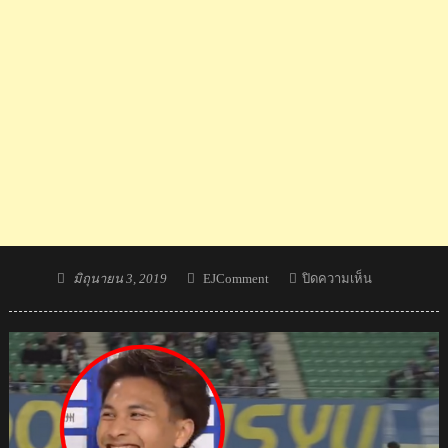
Posted
Author
บน
มิถุนายน 3, 2019
EJComment
ปิดความเห็น
on
คอม
เมน
ต์
ชาว
ญี่ปุ่น
เกี่ยว
กับ