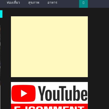
ท่องเที่ยว
สุขภาพ
อาหาร