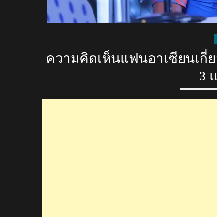
ความคิดเห็นแฟนอาเซียนเกี่ยว
3 