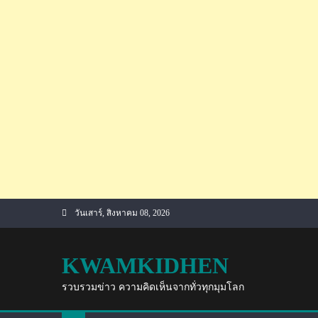
Skip
วันเสาร์, สิงหาคม 08, 2026
to
content
KWAMKIDHEN
รวบรวมข่าว ความคิดเห็นจากทั่วทุกมุมโลก