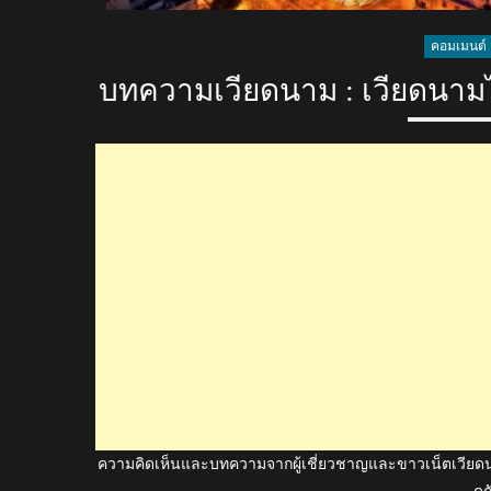
คอมเมนต์
บทความเวียดนาม : เวียดนามไม่
ความคิดเห็นและบทความจากผู้เชี่ยวชาญและขาวเน็ตเวียดนาม