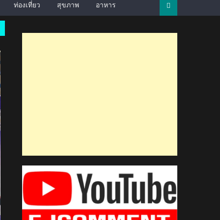
ท่องเที่ยว
สุขภาพ
อาหาร