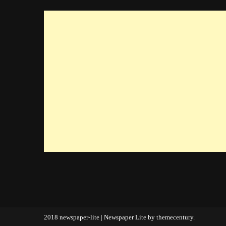
2018 newspaper-lite
|
Newspaper Lite by
themecentury
.