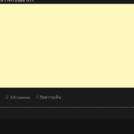
กันว่าจะเป็นอย่างไร
Author
บน
EJComment
ปิดความเห็น
บทความ
เวียดนาม
:
เวียดนาม
ไม่