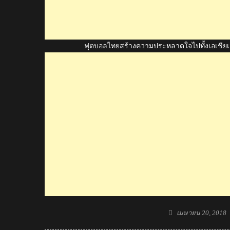
ฟุตบอลไทยสร้างความประหลาดใจไปทั้งเอเชียเม
Posted
เมษายน 20, 2018
on