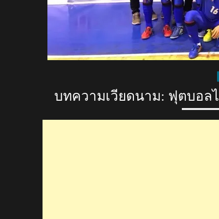
บทความเวียดนาม: ฟุตบอลไท