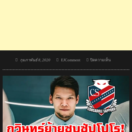
Posted
Author
บน
กุมภาพันธ์ 8, 2020
EJComment
ปิดความเห็น
on
คอม
เมน
ต์
ชาว
อินโดนีเซีย
หลัง
จาก
ที่
กวิน
ทร์