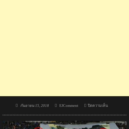
Posted
Author
บน
กันยายน 15, 2018
EJComment
ปิดความเห็น
on
ความ
คิด
เห็น