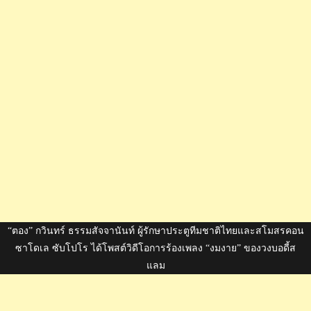
คัพ
“ตอง” กวินทร์ ธรรมสัจจานันท์ ผู้รักษาประตูทีมชาติไทยและสโมสรคอน
ซาโดเล ซับโปโร ได้โพสต์วิดีโอการร้องเพลง “งมงาย” ของวงบอดี้ส
แลม