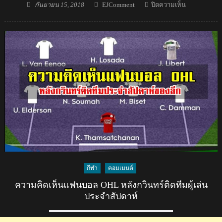
Posted
Author
บน
กันยายน 15, 2018
EJComment
ปิดความเห็น
on
คอม
เมน
ต์
แฟน
บอล
เวียดนาม
หลัง
ทราบ
ว่า
ไทย
จะ
ไม่
เรียก
4
กีฬา
คอมเมนต์
นัก
ความคิดเห็นแฟนบอล OHL หลังกวินทร์ติดทีมผู้เล่น
เตะ
ประจำสัปดาห์
ร่วม
AFF
Cup