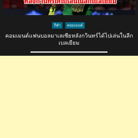
ทร์
ไป
เล่น
ที่
กีฬา
คอมเมนต์
ลีก
คอมเมนต์แฟนบอลมาเลเซียหลังกวินทร์ได้ไปเล่นในลีก
เบลเยียม
เบลเยียม