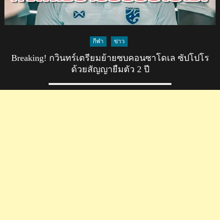
ย้าย
เข้า
ร่วม
ทีม
กีฬา
ข่าว
คอน
Breaking! กวินทร์เตรียมย้ายซบคอนซาโดเล ซัปโปโร
ซา
ด้วยสัญญายืมตัว 2 ปี
โดเล
ซัป
โปโร