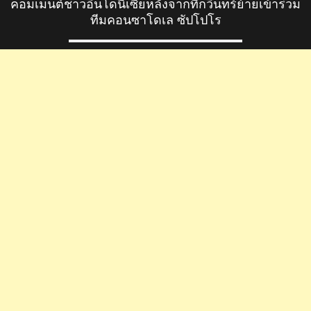
คอมเมนต์ชาวอินโดนีเซียหลังจากที่กวินทร์ย้ายเข้าร่วม
ซัป
ทีมคอนซาโดเล ซัปโปโร
โปโร