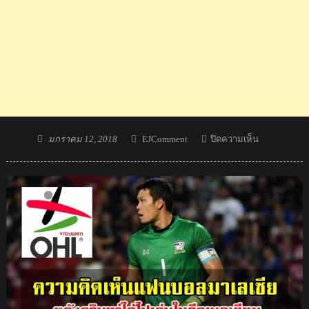
Posted
Author
บน
มกราคม 12, 2018
EJComment
ปิดความเห็น
on
คอม
เมน
ต์
แฟน
บอล
กัมพูชา
หลัง
ทราบ
ข่าว
กวิน