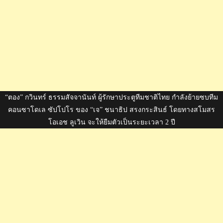
“ตอง” กวินทร์ ธรรมสัจจานันท์ ผู้รักษาประตูทีมชาติไทย กำลังย้ายซบทีม
คอนซาโดเล ซัปโปโร ของ “เจ” ชนาธิป สรงกระสินธ์ โดยทางสโมสร
โอเอช ลูเวิน จะให้ยืมตัวเป็นระยะเวลา 2 ปี