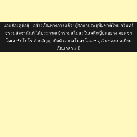
แอบส่องคู่ต่อสู้ : อย่างเป็นทางการแล้ว! ผู้รักษาประตูทีมชาติไทย กวินทร์
ธรรมสัจจานันท์ ได้ประกาศเข้าร่วมสโมสรในเจลีกญี่ปุ่นอย่าง คอนซา
โดเล ซัปโปโร ด้วยสัญญายืมตัวจากสโมสรโอเอช ลูเวินของเบลเยี่ยม
เป็นเวลา 2 ปี