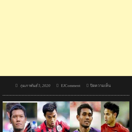
Posted
Author
บน
กุมภาพันธ์ 5, 2020
EJComment
ปิดความเห็น
on
Breaking!
กวิน
ทร์
เตรียม
ย้าย
ซบ