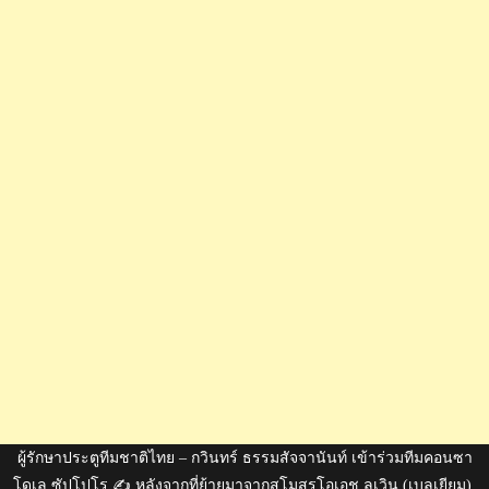
ผู้รักษาประตูทีมชาติไทย – กวินทร์ ธรรมสัจจานันท์ เข้าร่วมทีมคอนซา
โดเล ซัปโปโร ✍️ หลังจากที่ย้ายมาจากสโมสรโอเอช ลูเวิน (เบลเยียม),