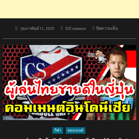
Posted
Author
บน
กุมภาพันธ์ 11, 2020
EJComment
ปิดความเห็น
on
คอม
เมน
ต์
ชาว
เวียดนาม
หลัง
กวิน
ทร์
ย้าย
เข้า
ร่วม
ทีม
คอน
ซา
กีฬา
คอมเมนต์
โดเล