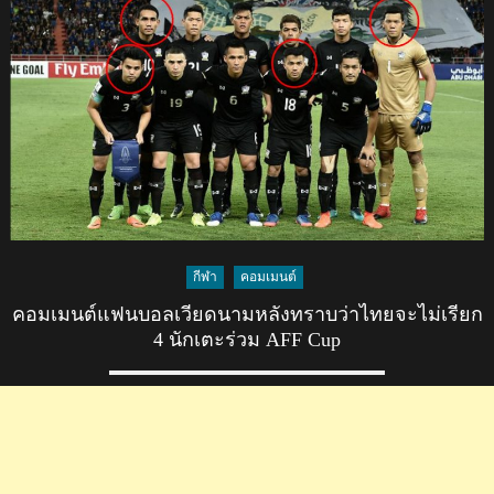
แฟน
บอล
อิน
โด
หลัง
ทราบ
ว่า
ไทย
ไม่มี
4
ผู้
กีฬา
คอมเมนต์
เล่น
คอมเมนต์แฟนบอลเวียดนามหลังทราบว่าไทยจะไม่เรียก
หลัก
4 นักเตะร่วม AFF Cup
ใน
AFF
Cup