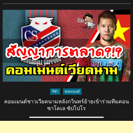
on
เงา
เสียง
พี่
ตูน!
ไป
ชม
เจ้า
ตอง
ร้อง
เพลง
งมงาย
ของ
บอ
ดี้
กีฬา
คอมเมนต์
สแลม
คอมเมนต์ชาวเวียดนามหลังกวินทร์ย้ายเข้าร่วมทีมคอน
ซาโดเล ซัปโปโร