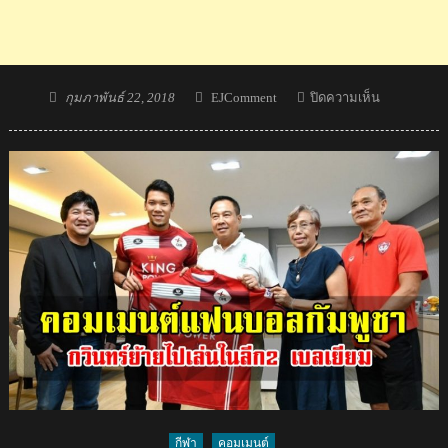
Posted
Author
บน
กุมภาพันธ์ 22, 2018
EJComment
ปิดความเห็น
on
ความ
คิด
เห็น
แฟน
บอล
OHL
หลัง
กวิน
ทร์
ติด
ทีม
ผู้
เล่น
ประจำ
สัปดาห์
กีฬา
คอมเมนต์