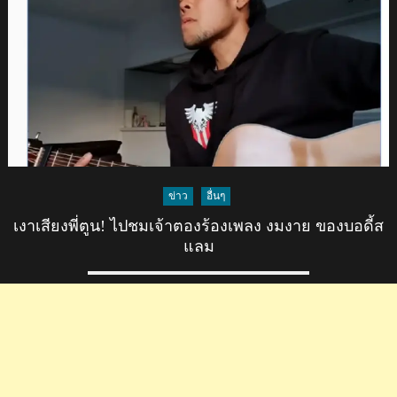
อินโดนีเซีย
หลัง
กวิน
ทร์
ได้
ลง
เล่น
ใน
เกม
ที่
ข่าว
อื่นๆ
ซัป
เงาเสียงพี่ตูน! ไปชมเจ้าตองร้องเพลง งมงาย ของบอดี้ส
โปโร
แลม
2-
1
ฮิ
โร
ชิมา
ศึก
ลู
วาน