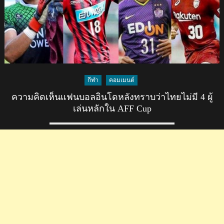
คอน
ซา
โดเล
ซัป
โปโร
ด้วย
สัญญา
กีฬา
คอมเมนต์
ยืม
ตัว
ความคิดเห็นแฟนบอลอินโดหลังทราบว่าไทยไม่มี 4 ผู้
2
เล่นหลักใน AFF Cup
ปี