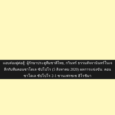
แอบส่องคู่ต่อสู้: ผู้รักษาประตูทีมชาติไทย, กวินทร์ ธรรมสัจจานันทร์ในเจ
ลีกกับทีมคอนซาโดเล ซัปโปโร (5 สิงหาคม 2020) ผลการแข่งขัน: คอน
ซาโดเล ซัปโปโร 2-1 ซานเฟรซเซ ฮิโรชิมา