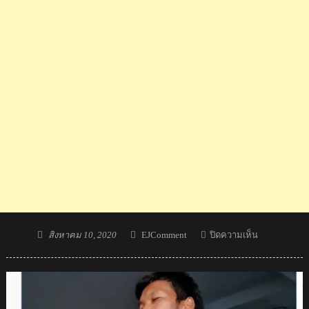
Posted
Author
บน
สิงหาคม 10, 2020
EJComment
ปิดความเห็น
on
คอม
เมน
ต์
ชาว