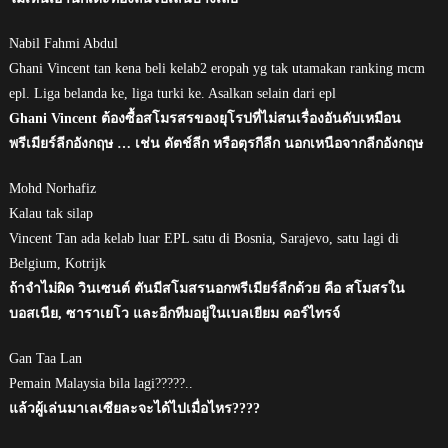
Nabil Fahmi Abdul
Ghani Vincent tan kena beli kelab2 eropah yg tak utamakan ranking mcm
epl. Liga belanda ke, liga turki ke. Asalkan selain dari epl
Ghani Vincent ต้องซื้อสโมรสรของยุโรปที่ไม่สนเรื่องอันดับเหมือน
พรีเมียร์ลีกอังกฤษ … เช่น ดัตช์ลีก หรือตุรกีลีก นอกเหนือจากลีกอังกฤษ
Mohd Norhafiz
Kalau tak silap
Vincent Tan ada kelab luar EPL satu di Bosnia, Sarajevo, satu lagi di
Belgium, Kotrijk
ถ้าจำไม่ผิด วินเซนต์ ตันมีสโมสรนอกพรีเมียร์ลีกด้วย คือ สโมสรใน
บอสเนีย, ซาราเยโว และอีกทีมอยู่ในเบลเยียม คอร์ไทรจ์
Gan Taa Lan
Pemain Malaysia bila lagi?????..
แล้วผู้เล่นมาเลเซียละจะได้ไปเมื่อไหร????