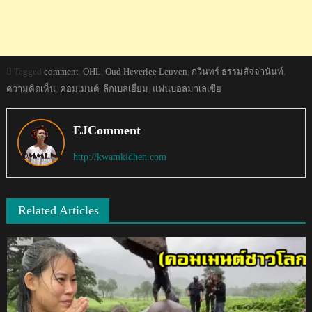
Tagged
comment
,
OHL
,
Oud Heverlee Leuven
,
กวินทร์ ธรรมสัจจานันท์
,
ความคิดเห็น
,
คอมเมนต์
,
ลีกเบลเยี่ยม
,
แฟนบอลมาเลเซีย
EJComment
http://kwamkidhen.com
Related Articles