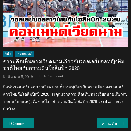
กีฬา
คอมเมนต์
ความคิดเห็นชาวเวียดนามเกี่ยวกับวอลเลย์บอลหญิงทีม
ชาติไทยกับความฝันโอลิมปิก 2020
Author
Posted
EJComment
มีนาคม 5, 2019
on
มีแฟนวอลเลย์บอลชาวเวียดนามตั้งกระทู้เกี่ยวกับความฝันของวอลเลย์
สาวไทยกับโอลิมปิกปี 2020 มาดูกันว่าความคิดเห็นชาวเวียดนามเกี่ยวกับ
วอลเลย์บอลหญิงทีมชาติไทยกับความฝันโอลิมปิก 2020 จะเป็นอย่างไร
กันบ้าง
แนะแนว
Comment! แฟนบอลเวียดนามหลังทราบผลการแข่งขันของทีมไทยและมาเลเซีย AFC U23
ความคิดเห็นแฟนบอลเวียดนามหลังแพ้ให้กับเกาหลีใต้ 1-2 AFC U23