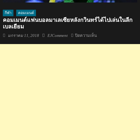
กีฬา
คอมเมนต์
คอมเมนต์แฟนบอลมาเลเซียหลังกวินทร์ได้ไปเล่นในลีก
เบลเยียม
Posted
Author
บน
มกราคม 11, 2018
EJComment
ปิดความเห็น
on
คอม
เมน
ต์
แฟน
บอล
มาเลเซีย
หลัง
กวิน
ทร์
ได้
ไป
เล่น
ใน
ลีก