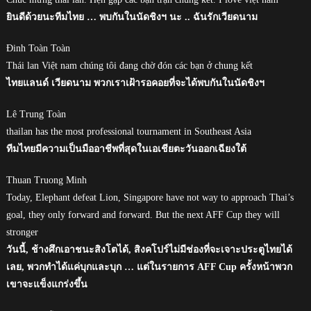
ยินดีด้วยนะทีมไทย … พบกันในนัดชิงฯ นะ .. ฉันรักเวียดนาม
Đinh Toàn Toàn
Thái lan Việt nam chúng tôi đang chờ đón các bạn ở chung kết
ไทยแลนด์ เวียดนาม พวกเราเฝ้ารอคอยที่จะได้พบกันในนัดชิงฯ
Lê Trung Toàn
thailan has the most professional tournament in Southeast Asia
ทีมไทยมีความเป็นมืออาชีพที่สุดในเอเชียตะวันออกเฉียงใต้
Thuan Truong Minh
Today, Elephant defeat Lion, Singapore have not way to approach Thai’s
goal, they only forward and forward. But the next AFF Cup they will
stronger
วันนี้, ช้างศึกเอาชนะสิงโตได้, สิงคโปร์ไม่มีช่องที่จะเจาะประตูไทยได้
เลย, พวกทำได้แค่บุกและบุก … แต่ในรายการ AFF Cup ครั้งหน้าพวก
เขาจะแข็งแกร่งขึ้น