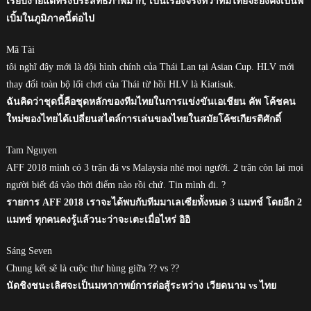
เรียบง่ายแต่ทรงประสิทธิภาพมาก, เป็นเรื่องจริงที่ว่าทีมไทยจะยังคงเป็นพี่
เบิ้มในภูมิภาคนี้ต่อไป
Mã Tài
tôi nghĩ đây mới là đội hình chính của Thái Lan tại Asian Cup. HLV mới
thay đổi toàn bộ lối chơi của Thái từ hồi HLV là Kiatisuk.
ฉันคิดว่าชุดนี้คือชุดหลักของทีมไทยในการแข่งขันเอเชียน คัพ โค้ชคน
ใหม่ของไทยได้เปลี่ยนสไตล์การเล่นของไทยในสมัยโค้ชเกียรติศักดิ์
Tam Nguyen
AFF 2018 mình có 3 trận đá vs Malaysia nhé mọi người. 2 trận còn lại mọi
người biết đá vào thời điểm nào rồi chứ. Tin mình đi. ?
รายการ AFF 2018 เราจะได้พบกับทีมมาเลเซียทั้งหมด 3 แมทช์ โดยอีก 2
แมทช์ ทุกคนคงรู้แล้วนะว่าจะเตะเมื่อไหร่ อิอิ
Sáng Seven
Chung kết sẽ là cuộc thư hùng giữa ?? vs ??
นัดชิงชนะเลิศจะเป็นมหากาพย์การต่อสู้ระหว่าง เวียดนาม vs ไทย