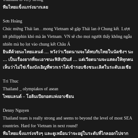
ทีมไทยแข็งแกร่งมากเลย
Sơn Hoàng
Chúc mừng Thái lan…mong Vietnam sẽ gặp Thái lan ở Chung kết. Lượt
tới philipphin khó mà ăn Vietnam. VN sẽ cho mọi người thấy không ngẫu
nhiên mà họ lọt vào chung kết Châu Á
ยินดีด้วยนะไทยแลนด์ … หวังว่าเวียดนามจะได้พบกับไทยในนัดชิงฯ นะ
… เป็นเรื่องยากที่จะเอาชนะฟิลิปปินส์ … แต่เวียดนามจะแสดงให้ทุกคน
เห็นว่าไม่ใช่เรื่องบังเอิญที่พวกเราได้เข้ารอบชิงชนะเลิศในระดับเอเชีย
Tri Thuc
Thailand _ olympiakos of asean
ไทยแลนด์ – โอลิมเปียกอสแห่งอาเซียน
Denny Nguyen
Thailand team is really strong and seems to beyond the level of most SEA
countries. Hard for Vietnam in next round!
ทีมไทยแข็งแกร่งจริงๆ และดูเหมือนว่าจะอยู่ในระดับที่ไกลออกไปจาก