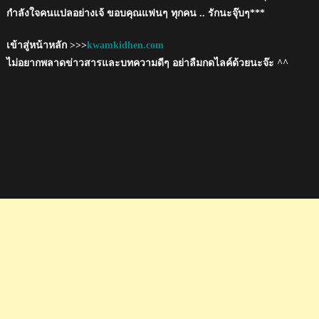
กำลังใจคนแปลอย่างเจ้ ขอบคุณแฟนๆ ทุกคน .. รักนะจุ๊บๆ***
เข้าสู่หน้าหลัก >>>
kwamkidhen.com
ไม่อยากพลาดข่าวสารและบทความดีๆ อย่าลืมกดไลค์ด้วยนะจ๊ะ ^^