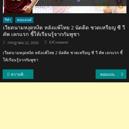
กีฬา
คอมเมนต์
เวียดนามหงุดหงิด หลังแพ้ไทย 2 นัดติด ชวดเหรียญ ซี วี
คัพ เลกแรก ชี้ให้เรียนรู้จากกัมพูชา
Author
Posted
EJComment
กรกฎาคม 22, 2026
on
เวียดนามหงุดหงิด หลังแพ้ไทย 2 นัดติด ชวดเหรียญ ซี วี คัพ เลกแรก ชี้
ให้เรียนรู้จากกัมพูชา
แนะแนว
ความคิดเห็นแฟนบอลสิงคโปร์หลังแพ้ทีมไทย 0-3 ศึก AFF Suzuki Cup 2018
คอมเมนต์แฟนบอลเมียนมาหลังไทยผ่านเข้ารอบรองฯ AFF Suzuki Cup 2018
เรื่อง