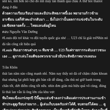
sml ko, mh hơn nó chổ đó mh mấy lần thành quả châu Á thử hỏi thailol
đang ở đâu
ด้วยความเรียบเรียบง่ายและมีประสิทธภาพนี้เอง พยายามก้าวข้าม
อาเซียน แต่ก็หัวคะมำกลับมา … ยิ่งไปกว่านั้นผลการแข่งขันในระดับ
เอเชียหลายครั้ง … ไทยแลนด์อยู่ไหน
ตอบ Nguyễn Văn Dưỡng
#Louis đội trẻ khác vs đội tuyển quốc gia nhé … U23 chỉ là giải trẻNhìn nó
đá tấn công rất hiệu quả
#Louis ทีมเยาวชนต่างๆ vs ทีมชาติ … U23 ก็แค่รายการระดับเยาวชนะ
เอง … ดูการเล่นโจมตีของพวกเขาแล้วมีประสิทธิภาพมากเลยนะ
Trần Khôn
thái lan năm nào cũng mạnh nhỉ. Năm nay thấy nó đá cứ chậm chậm khoan
thai nhưng lại phối hợp ghi bàn rất dễ dàng, cầu thủ nó giữ banh trong
chân tốt, dứt điểm cũng tốt nữa. nhìn đơn giản mà hiệu quả vô cùng, đúng
là thái lan vẫn là ông lớn của khu vực
ทีมไทยแข็งแกร่งทุกปี ปีนี้ดูจะเล่นช้าลงกว่าเดิมแต่การประสานงานเข้า
ทำประตูดูเรียบง่ายมาก .. ผู้เล่นเก็บบอลกับเท่าได้ดี, จบสกอร์ได้คม … ดู