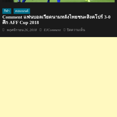
กีฬา
คอมเมนต์
Comment แฟนบอลเวียดนามหลังไทยชนะสิงคโปร์ 3-0
ศึก AFF Cup 2018
Posted
Author
บน
พฤศจิกายน 26, 2018
EJComment
ปิดความเห็น
on
Comment
แฟน
บอล
เวียดนาม
หลัง
ไทย
ชนะ
สิงคโปร์
3-
0
ศึก
AFF
Cup
2018