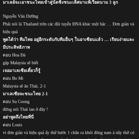
มาเลย์จะเอาชนะไทยเข้าสู่นัดชิงชนะเลิศมาแพ้เวียดนาม 3 ลูก
Nguyễn Văn Dưỡng
Phải nói là Thailand trên các đội tuyển ĐNA khác một bậc … Đơn giản và
hiệu quả
พูดได้ว่า ทีมไทย อยู่อีกระดับกับทีมอื่นๆ ในอาเซียนแล้ว … เรียบง่ายและ
มีประสิทธิภาพ
ตอบ Hoa Đà
gặp Malaysia sẽ biết
เจอมาเลเซียเดี๋ยวก็รู้
ตอบ Bo Mi
Malaysia sẽ ăn Thái, 2-1
มาเลเซียจะชนะไทย 2-1
ตอบ Su Coong
đừng nói Thái lan ở đây !
อย่าพูดถึงไทยที่นี่
ตอบ Louis
vì đơn giản và hiệu quả ấy thử bước 1 chân ra khỏi đông nam á nầy thử có