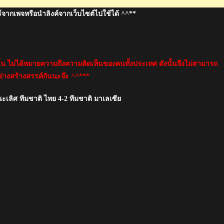
์จากเพจหรือนำลิงค์จากเว็บไซต์ไปใช้ได้ ^^**
นั้น ไม่ได้หมายความถึงความคิดเห็นของคนทั้งประเทศ ดังนั้นจึงไม่สามารถ
่างสร้างสรรค์กันนะจ๊ะ ^^***
ะเลิศ ทีมชาติ ไทย 4-2 ทีมชาติ มาเลเซีย