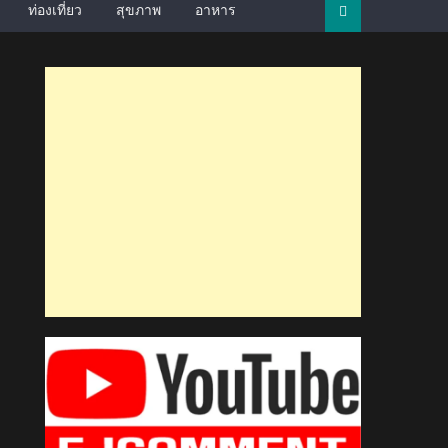
ท่องเที่ยว
สุขภาพ
อาหาร