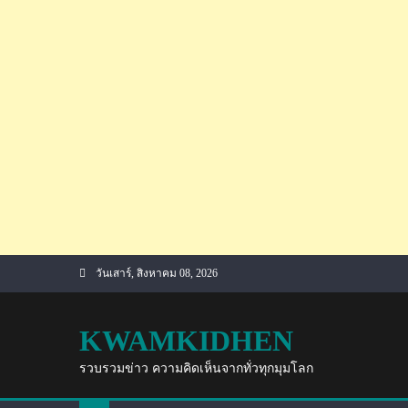
Skip
วันเสาร์, สิงหาคม 08, 2026
to
content
KWAMKIDHEN
รวบรวมข่าว ความคิดเห็นจากทั่วทุกมุมโลก