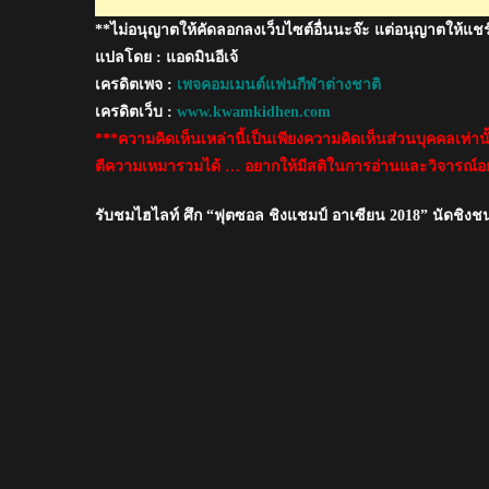
สมัย
**ไม่อนุญาตให้คัดลอกลงเว็บไซต์อื่นนะจ๊ะ แต่อนุญาตให้แชร
ที่
14
แปลโดย : แอดมินอีเจ้
เครดิตเพจ :
เพจคอมเมนต์แฟนกีฬาต่างชาติ
เครดิตเว็บ :
www.kwamkidhen.com
***ความคิดเห็นเหล่านี้เป็นเพียงความคิดเห็นส่วนบุคคลเท่า
ตีความเหมารวมได้ … อยากให้มีสติในการอ่านและวิจารณ์อย
รับชมไฮไลท์ ศึก “ฟุตซอล ชิงแชมป์ อาเซียน 2018” นัดชิงชน