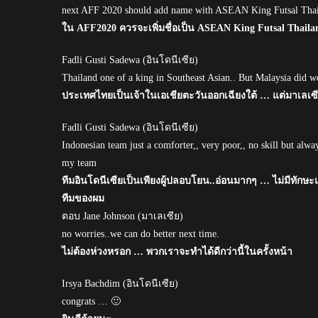
next AFF 2020 should add name with ASEAN King Futsal Thai
ใน AFF2020 ควรจะเพิ่มชื่อเป็น ASEAN King Futsal Thaila
Fadli Gusti Sadewa (อินโดนีเซีย)
Thailand one of a king in Southeast Asian.. But Malaysia did w
ประเทศไทยเป็นเจ้าในเอเชียตะวันออกเฉียงใต้ … แต่มาเลเซี
Fadli Gusti Sadewa (อินโดนีเซีย)
Indonesian team just a comforter,, very poor,, no skill but alwa
my team
ทีมอินโดนีเซียเป็นเพียงผู้ปลอบโยน..อ่อนมากๆ … ไม่มีทักษ
ทีมของผม
ตอบ Jane Johnson (มาเลเซีย)
no worries..we can do better next time.
ไม่ต้องห่วงหรอก … พวกเราจะทำได้ดีกว่านี้ในครั้งหน้า
Irsya Bachdim (อินโดนีเซีย)
congrats … 🙂