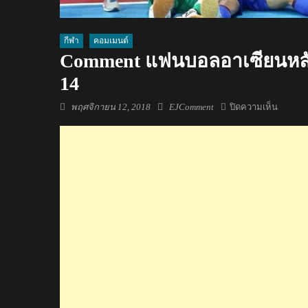
กีฬา
คอมเมนต์
Comment แฟนบอลอาเซียนหลัง
14
Posted
Author
บน
พฤศจิกายน 12, 2018
EJComment
ปิดความเห็น
on
Comme
แฟน
บอล
อาเซียน
หลัง
ไทย
คว้า
แชมป์
ฟุต
ซอ
ล
อาเซียน