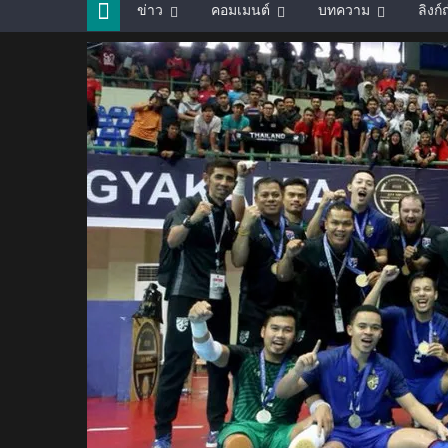
ข่าว
คอมเมนต์
บทความ
ลิงก