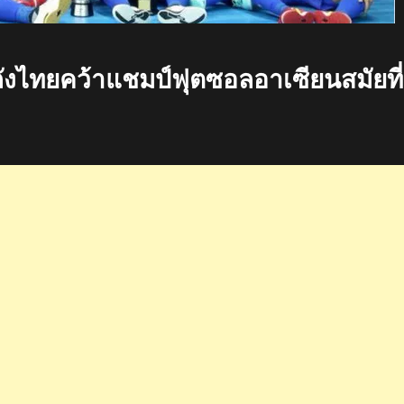
ไทยคว้าแชมป์ฟุตซอลอาเซียนสมัยที่
nt