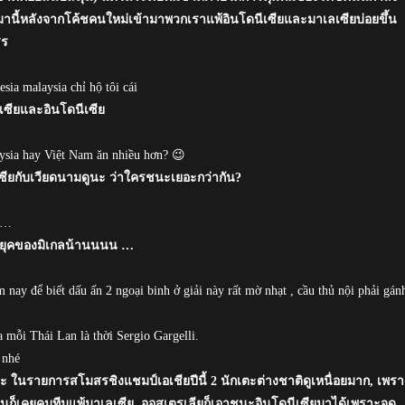
ี่ปีมานี้หลังจากโค้ชคนใหม่เข้ามาพวกเราแพ้อินโดนีเซียและมาเลเซียบ่อยขึ้น
สร
sia malaysia chỉ hộ tôi cái
เซียและอินโดนีเซีย
aysia hay Việt Nam ăn nhiều hơn? 😉
ซียกับเวียดนามดูนะ ว่าใครชนะเยอะกว่ากัน?
hì…
ในยุคของมิเกลน้านนนน …
nay để biết dấu ấn 2 ngoại binh ở giải này rất mờ nhạt , cầu thủ nội phải gán
 mỗi Thái Lan là thời Sergio Gargelli.
 nhé
ะ ในรายการสโมสรชิงแชมป์เอเชียปีนี้ 2 นักเตะต่างชาติดูเหนื่อยมาก, เพร
นก็เคยคุมทีมแพ้มาเลเซีย, ออสเตรเลียก็เอาชนะอินโดนีเซียมาได้เพราะจุด