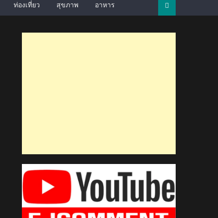
ท่องเที่ยว
สุขภาพ
อาหาร