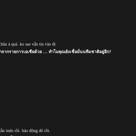
châu á quá. ko sao vẫn tin vào đt
อกจากรายการเอเชียด้วย … ทำไมคุณยังเชื่อมั่นนทีมชาติอยู่อีก?
ẫn indo rồi. báo động đỏ rồi.