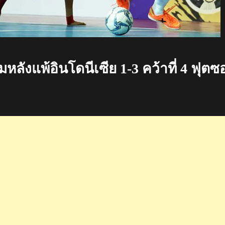
ังแพ้อินโดนีเซีย 1-3 คว้าที่ 4 ฟุตซ
าม
เซีย