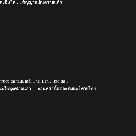
เลย์และอินโด … สัญญาณอันตรายแล้ว
. trước thì thua mỗi Thái Lan …bjo thì….
นะในฟุตซอลแล้ว … ก่อนหน้านี้แต่ละทีมแพ้ให้กับไทย