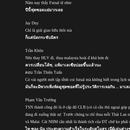
Năm nay thấy Futsal tệ nhie
ปีนี้ฟุตซอลแย่มากเลย
Jay Duy
Chỉ là giải giao hữu thôi mà
ก็แค่นัดกระชับมิตร
Trần Khôn
Nên thay HLV đi, thua malaysia hoài đ khá hơn đc
ควรเปลี่ยนโค้ช, แพ้มาเลเซียบ่อยขึ้นแล้วนะ
ตอบ Trần Thiện Tuấn
Có vài người mới tập tễnh coi futsal mà không biết trong lịch
มันก็จะมีพวกเพิ่งหัดดูฟุตซอลที่ไม่รู้ประวัติการเจอกัน ..
Phạm Văn Trường
TSN thành công đó là ở cấp độ CLB (có cả cầu thủ ngoại góp p
đang đi xuống thật sự. Trước chúng ta chỉ thua mỗi Thái Lan 
và Malai. Cái NHM cần nhất là thành tích của ĐT chứ ko phải
ไท ซอง นัม ประสบความสำเร็จในระดับสโมสร (มีผู้เล่นต่าง