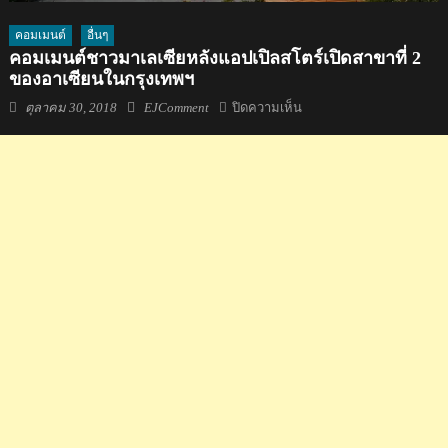
คอมเมนต์
อื่นๆ
คอมเมนต์ชาวมาเลเซียหลังแอปเปิลสโตร์เปิดสาขาที่ 2
ของอาเซียนในกรุงเทพฯ
Posted
Author
บน
ตุลาคม 30, 2018
EJComment
ปิดความเห็น
on
คอม
เมน
ต์
ชาว
มาเลเซีย
หลัง
แอปเปิล
สโตร์
เปิด
สาขา
ที่
2
ของ
อาเซียน