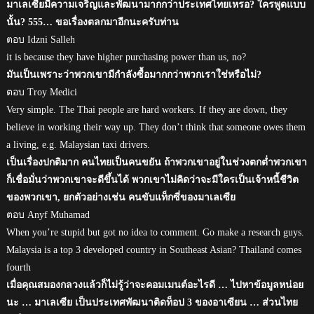
มาเลเซียมีความเจริญและพัฒนามากกว่าประเทศไทยเหรอ? ใครพูดแบบ
นั้น? 555… ขอเรื่องตลกมาอีกนะครับท่าน
ตอบ Idzni Salleh
it is because they have higher purchasing power than us, no?
มันเป็นเพราะว่าพวกเขามีกำลังซื้อมากกว่าพวกเราใช่หรือไม่?
ตอบ Troy Medici
Very simple. The Thai people are hard workers. If they are down, they
believe in working their way up. They don’t think that someone owes them
a living, e.g. Malaysian taxi drivers.
เป็นเรื่องปกติมาก คนไทยเป็นคนขยัน ถ้าพวกเขาอยู่ในช่วงตกต่ำพวกเขา
ก็เชื่อมั่นว่าพวกเขาจะดีขึ้นได้ พวกเขาไม่คิดว่าจะมีใครเป็นเจ้าหนี้ชีวิต
ของพวกเขา, ยกตัวอย่างเช่น คนขับแท็กซี่ของมาเลเซีย
ตอบ Anyf Muhamad
When you’re stupid but got no idea to comment. Go make a research guys.
Malaysia is a top 3 developed country in Southeast Asian? Thailand comes
fourth
เมื่อคุณสมองกลวงแล้วก็ไม่รู้ว่าจะคอมเมนต์อะไรดี … ไปหาข้อมูลหน่อย
นะ … มาเลเซีย เป็นประเทศพัฒนาติดท็อป 3 ของอาเซียน … ส่วนไทย