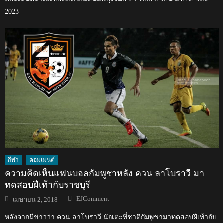
2023
กีฬา
คอมเมนต์
ความคิดเห็นแฟนบอลกัมพูชาหลัง ควน ลาโบราวี มา
ทดสอบฝีเท้ากับราชบุรี
Author
Posted
EJComment
เมษายน 2, 2018
on
หลังจากมีข่าวว่า ควน ลาโบราวี นักเตะที่ชาติกัมพูชามาทดสอบฝีเท้ากับ