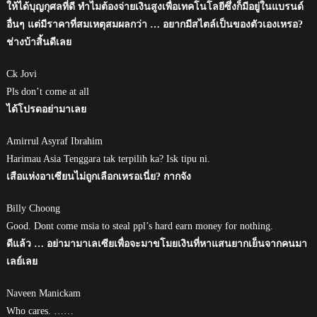
ให้ได้บุญกุศลที่ดี ทำไมต้องจ่ายเงินสูงเพื่อเทคโนโลยีซึ่งก็มีอยู่ในแบรนด์
อื่นๆ แต่มีราคาที่สมเหตุสมผลกว่า … อยากมีสไตล์เป็นของตัวเองเหรอ?
ช่างบ้าสิ้นดีเลย
Ck Jovi
Pls don’t come at all
ได้โปรดอย่ามาเลย
Amirrul Asyraf Ibrahim
Harimau Asia Tenggara tak terpilih ka? Isk tipu ni.
เสือแห่งอาเซียนไม่ถูกเลือกเหรอเนี่ย? กากจัง
Billy Choong
Good. Dont come msia to steal ppl’s hard earn money for nothing.
ดีแล้ว … อย่ามามาเลเซียเพื่อจะมาขโมยเงินที่หาแสนยากเย็นจากคนมา
เลย์เลย
Naveen Manickam
Who cares. ……