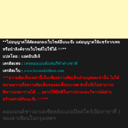
ใน
กรุงเทพฯ
**ไม่อนุญาตให้คัดลอกลงเว็บไซต์อื่นนะจ๊ะ แต่อนุญาตให้แชร์จากเพจ
หรือนำลิงค์จากเว็บไซต์ไปใช้ได้ ^^**
แปลโดย : แอดมินอีเจ้
เครดิตเพจ :
เพจคอมเมนต์แฟนกีฬาต่างชาติ
เครดิตเว็บ :
www.kwamkidhen.com
***ความคิดเห็นเหล่านี้เป็นเพียงความคิดเห็นส่วนบุคคลเท่านั้น ไม่ได้
หมายความถึงความคิดเห็นของคนทั้งประเทศ ดังนั้นจึงไม่สามารถ
ตีความเหมารวมได้ … อยากให้มีสติในการอ่านและวิจารณ์อย่าง
สร้างสรรค์กันนะจ๊ะ ^^***
คอมเมนต์ชาวมาเลเซียหลังแอปเปิลสโตร์เปิดสาขาที่ 2
ของอาเซียนในกรุงเทพฯ