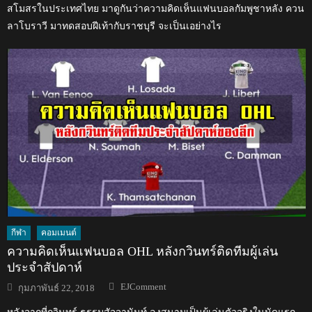
สโมสรในประเทศไทย มาดูกันว่าความคิดเห็นแฟนบอลกัมพูชาหลัง ควน
ลาโบราวี มาทดสอบฝีเท้ากับราชบุรี จะเป็นเอย่างไร
กีฬา
คอมเมนต์
ความคิดเห็นแฟนบอล OHL หลังกวินทร์ติดทีมผู้เล่น
ประจำสัปดาห์
Author
Posted
EJComment
กุมภาพันธ์ 22, 2018
on