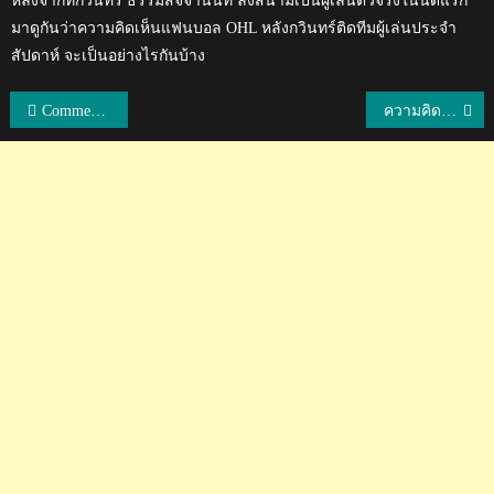
หลังจากที่กวินทร์ ธรรมสัจจานันท์ ลงสนามเป็นผู้เล่นตัวจริงในนัดแรก
มาดูกันว่าความคิดเห็นแฟนบอล OHL หลังกวินทร์ติดทีมผู้เล่นประจำ
สัปดาห์ จะเป็นอย่างไรกันบ้าง
แนะแนว
Comment แฟนบอลจากเพจ AFC หลังไทยแพ้กาตาร์ช่วงต่อเวลา 7-3 AFC U19
ความคิดเห็นแฟนบอลเวียดนามเกี่ยวกับการจากไปของเจ้าสัววิชัย ศรีวัฒนประภา
เรื่อง