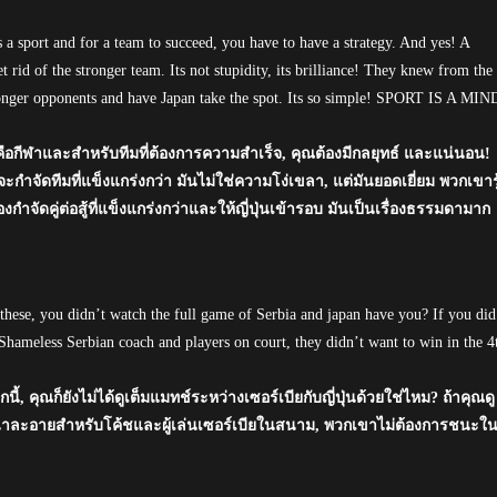
 a sport and for a team to succeed, you have to have a strategy. And yes! A
get rid of the stronger team. Its not stupidity, its brilliance! They knew from the
tronger opponents and have Japan take the spot. Its so simple! SPORT IS A MIN
ลคือกีฬาและสำหรับทีมที่ต้องการความสำเร็จ, คุณต้องมีกลยุทธ์ และแน่นอน!
ที่จะกำจัดทีมที่แข็งแกร่งกว่า มันไม่ใช่ความโง่เขลา, แต่มันยอดเยี่ยม พวกเขารู
งกำจัดคู่ต่อสู้ที่แข็งแกร่งกว่าและให้ญี่ปุ่นเข้ารอบ มันเป็นเรื่องธรรมดามาก
these, you didn’t watch the full game of Serbia and japan have you? If you did
Shameless Serbian coach and players on court, they didn’t want to win in the 4
 คุณก็ยังไม่ได้ดูเต็มแมทช์ระหว่างเซอร์เบียกับญี่ปุ่นด้วยใช่ไหม? ถ้าคุณดู
 น่าละอายสำหรับโค้ชและผู้เล่นเซอร์เบียในสนาม, พวกเขาไม่ต้องการชนะใ