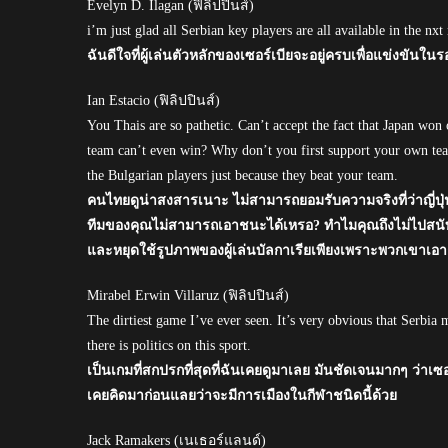
Evelyn D. Ilagan (ฟิลิปปินส์)
i’m just glad all Serbian key players are all available in the nxt
ฉันดีใจที่ผู้เล่นตัวหลักของเซอร์เบียจะอยู่ครบเพื่อแข่งขันใ
Ian Estacio (ฟิลิปปินส์)
You Thais are so pathetic. Can’t accept the fact that Japan won
team can’t even win? Why don’t you first support your own team 
the Bulgarian players just because they beat your team.
คนไทยดูน่าสงสารเนาะ ไม่สามารถยอมรับความจริงที่ว่าญี่ปุ
ทีมของคุณไม่สามารถเอาชนะได้เหรอ? ทำไมคุณถึงไม่ไปสนับสน
และหยุดใช้รูปภาพของผู้เล่นบัลกาเรียเพียงเพราะพวกเขาเอ
Mirabel Erwin Villaruz (ฟิลิปปินส์)
The dirtiest game I’ve ever seen. It’s very obvious that Serbia 
there is politics on this sport.
เป็นเกมที่สกปรกที่สุดที่ฉันเคยดูมาเลย มันชัดเจนมากๆ ว่าเซอร์เ
เคยคิดมาก่อนแลยว่าจะมีการเมืองในกีฬาชนิดนี้ด้วย
Jack Ramakers (เนเธอร์แลนด์)