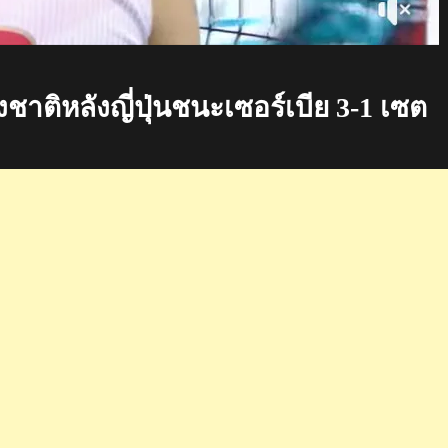
ติหลังญี่ปุ่นชนะเซอร์เบีย 3-1 เซต