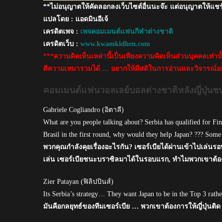
**ไม่อนุญาตให้คัดลอกลงเว็บไซต์อื่นนะจ๊ะ แต่อนุญาตให้แชร
1
เซต
แปลโดย : แอดมินอีเจ้
เครดิตเพจ :
เพจคอมเมนต์แฟนกีฬาต่างชาติ
เครดิตเว็บ :
www.kwamkidhen.com
***ความคิดเห็นเหล่านี้เป็นเพียงความคิดเห็นส่วนบุคคลเท่า
ตีความเหมารวมได้ … อยากให้มีสติในการอ่านและวิจารณ์อย
คอมเมนต์แฟนวอลเลย์บอลต่างชาติหลังญี่ปุ่นชน
Gabriele Cogliandro (อิตาลี)
What are you people talking about? Serbia has qualified for Fi
Brasil in the first round, why would they help Japan? ??? Some p
พวกคุณกำลังคุยเรื่องอะไรกัน? เซอร์เบียได้ผ่านเข้าไปเล่นรอบ 6
เล่น เซอร์เบียชนะบราซิลมาได้ในรอบแรก, ทำไมพวกเขาต้องช่ว
Zier Patayan (ฟิลิปปินส์)
Its Serbia’s strategy… They want Japan to be in the Top 3 rathe
มันคือกลยุทธ์ของทีมเซอร์เบีย … พวกเขาต้องการให้ญี่ปุ่นติ