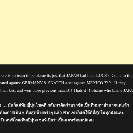
ere is no team to be blame its just that JAPAN had their LUCK?. Come to thi
defeated against GERMANY & SNATCH a set against MEXICO ?? ? . If they
 of their best and won those previous match!!! Thats it !! Shame who blame JAP
้ว … มันก็แค่ทีมญี่ปุ่นโชคดี กลับมาคิดว่าบราซิลเป็นทีมมหาอำนาจแต่แล้ว
องการเป็น 6 ทีมสุดท้ายจริงๆ แล้ว พวกเขาก็แค่ให้ดีที่สุดในทุกนัดและ
ับคนที่โทษทีมญี่ปุ่น/เซอร์เบียว่าเป็นแมทช์จอมปลอม