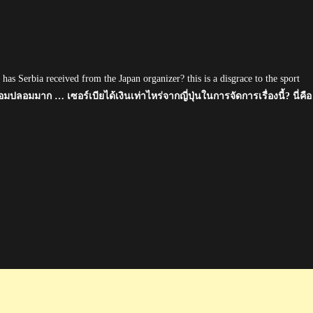
s Serbia received from the Japan organizer? this is a disgrace to the sport
มปลอมมาก … เซอร์เบียได้เงินเท่าไหร่จากญี่ปุ่นในการจัดการเรื่องนี้? นี่คือ