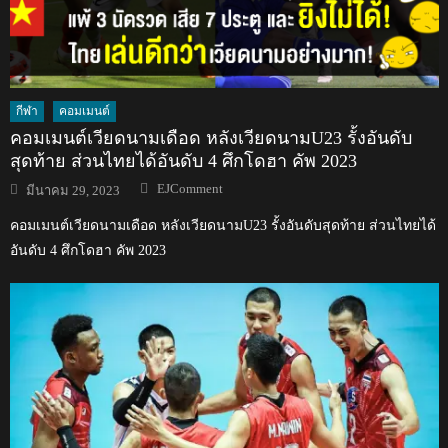
กีฬา
คอมเมนต์
คอมเมนต์เวียดนามเดือด หลังเวียดนามU23 รั้งอันดับ
สุดท้าย ส่วนไทยได้อันดับ 4 ศึกโดฮา คัพ 2023
Author
Posted
EJComment
มีนาคม 29, 2023
on
คอมเมนต์เวียดนามเดือด หลังเวียดนามU23 รั้งอันดับสุดท้าย ส่วนไทยได้
อันดับ 4 ศึกโดฮา คัพ 2023