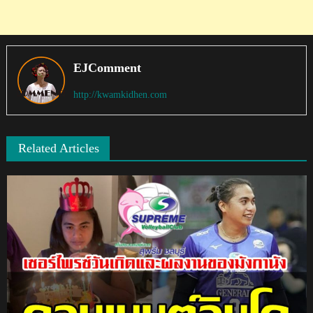
EJComment
http://kwamkidhen.com
Related Articles