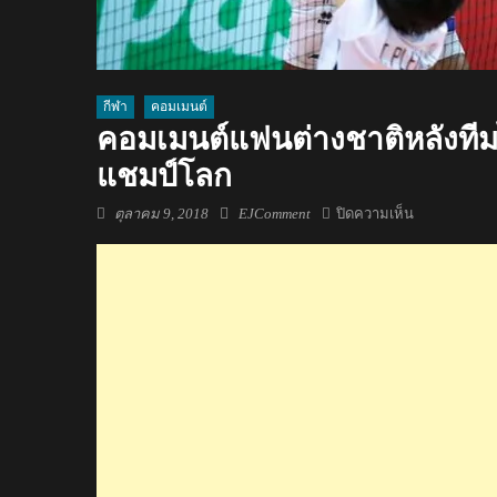
กีฬา
คอมเมนต์
คอมเมนต์แฟนต่างชาติหลังทีมไ
แชมป์โลก
Posted
Author
บน
ตุลาคม 9, 2018
EJComment
ปิดความเห็น
on
คอม
เมน
ต์
แฟน
ต่าง
ชาติ
หลัง
ทีม
ไทย
แพ้
อิตาลี