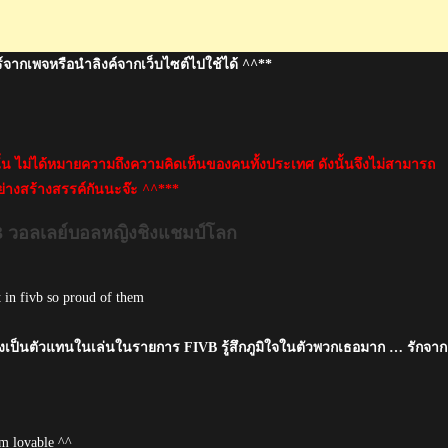
์จากเพจหรือนำลิงค์จากเว็บไซต์ไปใช้ได้ ^^**
นั้น ไม่ได้หมายความถึงความคิดเห็นของคนทั้งประเทศ ดังนั้นจึงไม่สามารถ
่างสร้างสรรค์กันนะจ๊ะ ^^***
3 วอลเลย์บอลหญิงชิงแชมป์โลก
t in fivb so proud of them
ซึ่งเป็นตัวแทนในเล่นในรายการ FIVB รู้สึกภูมิใจในตัวพวกเธอมาก … รักจาก
em lovable ^^