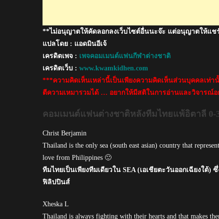
0-
3
**ไม่อนุญาตให้คัดลอกลงเว็บไซต์อื่นนะจ๊ะ แต่อนุญาตให้แชร
วอลเลย์บอล
หญิง
แปลโดย : แอดมินอีเจ้
ชิง
เครดิตเพจ :
เพจคอมเมนต์แฟนกีฬาต่างชาติ
แชมป์
เครดิตเว็บ :
www.kwamkidhen.com
โลก
***ความคิดเห็นเหล่านี้เป็นเพียงความคิดเห็นส่วนบุคคลเท่า
ตีความเหมารวมได้ … อยากให้มีสติในการอ่านและวิจารณ์อย
คอมเมนต์แฟนต่างชาติหลังทีมไทยแพ้อิตาลี 0-
Christ Berjamin
Thailand is the only sea (south east asian) country that represen
love from Philippines 🙂
ทีมไทยเป็นเพียงทีมเดียวใน SEA (เอเชียตะวันออกเฉียงใต้) 
ฟิลิปปินส์
Xheska L
Thailand is always fighting with their hearts and that makes th