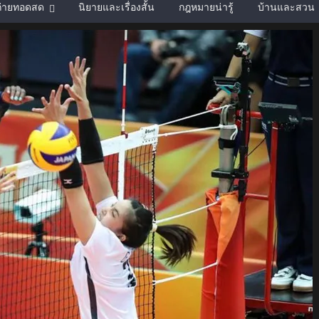
์ถ่ายทอดสด
นิยายและเรื่องสั้น
กฎหมายน่ารู้
บ้านและสวน