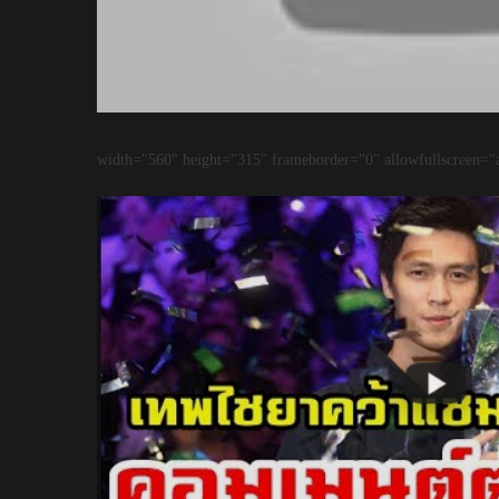
width="560" height="315" frameborder="0" allowfullscreen="a