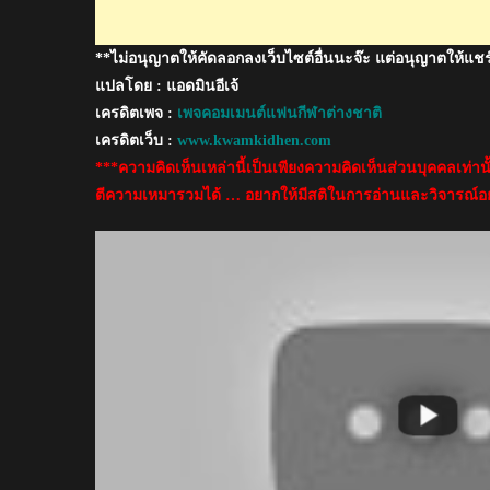
แชมป์
สนุ้
**ไม่อนุญาตให้คัดลอกลงเว็บไซต์อื่นนะจ๊ะ แต่อนุญาตให้แชร
กชู้ต
เอา
แปลโดย : แอดมินอีเจ้
ท์
เครดิตเพจ :
เพจคอมเมนต์แฟนกีฬาต่างชาติ
2019
เครดิตเว็บ :
www.kwamkidhen.com
***ความคิดเห็นเหล่านี้เป็นเพียงความคิดเห็นส่วนบุคคลเท่า
ตีความเหมารวมได้ … อยากให้มีสติในการอ่านและวิจารณ์อย