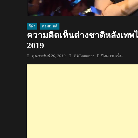
กีฬา
คอมเมนต์
ความคิดเห็นต่างชาติหลังเทพไช
2019
Posted
Author
บน
กุมภาพันธ์ 26, 2019
EJComment
ปิดความเห็น
on
ความ
คิด
เห็น
ต่าง
ชาติ
หลัง
เทพ
ไชยา
อุ่น
หนู
คว้า