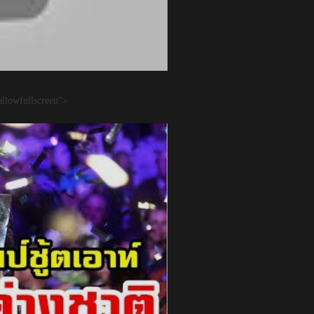
llowfullscreen">