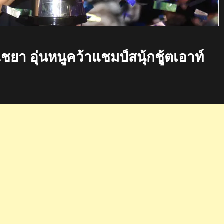
ยา อุ่นหนูคว้าแชมป์สนุ้กชู้ตเอาท์