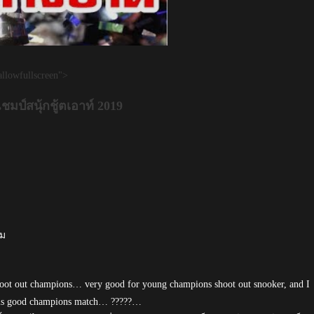
llowfullscreen">
มป์สนุ้กชู้ตเอาท์ 2019
ยม
hoot out champions… very good for young champions shoot out snooker, and I
 this good champions match… ?????…