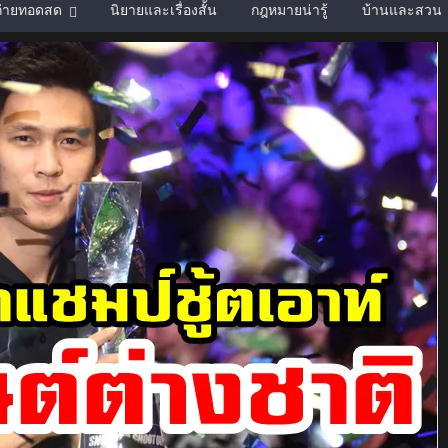
์ถ่ายทอดสด
นิยายและเรื่องสั้น
กฎหมายน่ารู้
บ้านและสวน