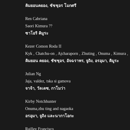
คิมยอนคยอง, ชัชชุอร โมกศรี
Ren Cabriana
Saori Kimura ??
ซาโอริ คิมูระ
Kezer Comon Roda II
Kyk , Chatchu-on , Ajcharaporn , Zhuting , Onuma , Kimura ,
คิมยอน คยอง, ชัชชุอร, อัจฉราพร, จูถิง, อรอุมา, คิมูระ
Julian Ng
Jaja, valdez, tska si gamova
จาจ้า, วัลเดซ, กาโมว่า
Kirby Notchhunter
Onuma,zhu ting and nagaoka
อรอุมา, จูถิง และนากาโอกะ
Railley Francisco