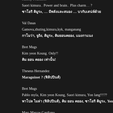
Saori kimura.. Power and brain.. Plus charm… ?
ซาโอริ คิมูระ, … มีพลังและสมอง … บวกับเสน่ห์ด้วย
Val Dasas
Gamova,zhuting,kimura,kyk, manganang
กาโมว่า, จูถิง, คิมูระ, คิมยอนคยอง, แมงกาแนง
Bret Mugs
Kim yeon Koung. Only!!
คิม ยอน คยอง เท่านั้น!
Theseus Hernandez
Maraguinot ? (ฟิลิปปินส์)
Bret Mugs
Pablo myla, Kim yeon Koung, Saori kimura, Yon lang!!!??
พาโปล ไมล่า (ฟิลิปปินส์), คิม ยอน คยอง, ซาโอริ คิมูระ, Yon
Marc Marcos Gardiano