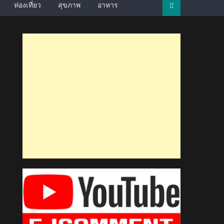
ท่องเที่ยว
สุขภาพ
อาหาร