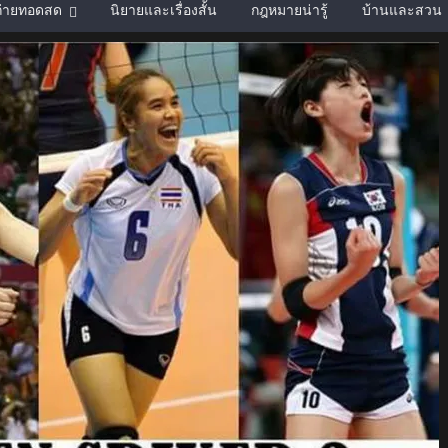
์ถ่ายทอดสด
นิยายและเรื่องสั้น
กฎหมายน่ารู้
บ้านและสวน