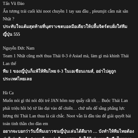
Tấn Vũ Đào
Ấn tượng trái cuối khi noot chuyền 1 tay sau đầu , pleumjit cắm nát sân
Nhật ?
ประทับใจแต้มสุดท้ายที่นุศราเซตบอลมือเดียวให้ปลื้มจิตร์ตบฝั่งใส่ทีม
ญี่ปุ่น 555
Nguyễn Đức Nam
Team 1 Nhật cũng mới thua Thái 0-3 ở Asiad mà, làm gì mà khinh Thái
Lan thế
ทีม 1 ของญี่ปุ่นก็แพ้ให้ทีมไทย 0-3 ในเอเชียนเกมส์, อย่าไปดูถูก
ประเทศไทยเลย
Hà Ca
Muốn nói gì thì nói đội trẻ JAN hôm nay quẩy rất tốt… Buộc Thái Lan
phải triệu hồi bộ tứ lão đại vào để chiến… chứ nếu để sằng phẳng lực
lượng thì Thái Lan thua là cái chắc. Noot vẫn là đầu tàu để giải quyết bài
toán tinh thần cho đàn em
อยากจะบอกว่าวันนี้ทีมเยาวชนญี่ปุ่นเล่นได้ดีมาก … บังทำให้ทีมไทยต้อง