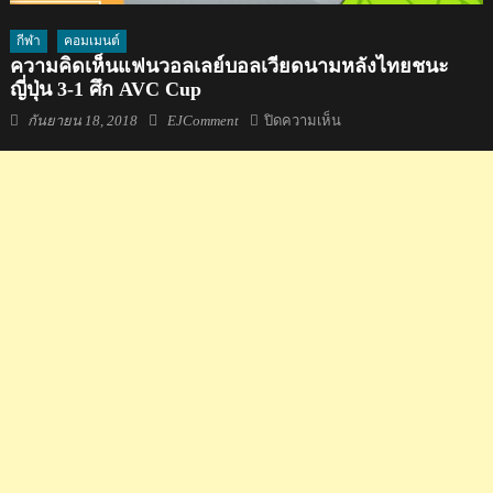
กีฬา
คอมเมนต์
ความคิดเห็นแฟนวอลเลย์บอลเวียดนามหลังไทยชนะ
ญี่ปุ่น 3-1 ศึก AVC Cup
Posted
Author
บน
กันยายน 18, 2018
EJComment
ปิดความเห็น
on
ความ
คิด
เห็น
แฟน
วอลเลย์บอล
เวียดนาม
หลัง
ไทย
ชนะ
ญี่ปุ่น
3-
1
ศึก
AVC