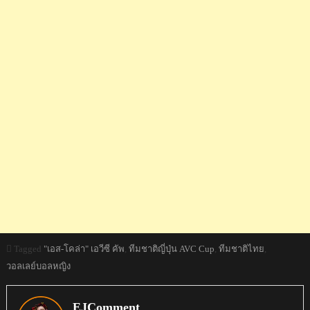
Tagged
"เอส-โคล่า" เอวีซี คัพ
,
ทีมชาติญี่ปุ่น AVC Cup
,
ทีมชาติไทย
,
วอลเลย์บอลหญิง
EJComment