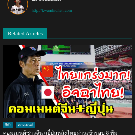
http://kwamkidhen.com
Related Articles
กีฬา
คอมเมนต์
คอมเมนต์ชาวจีน+ญี่ปุ่นหลังไทยผ่านเข้ารอบ 8 ทีม