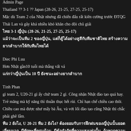
Admin Page
Thailand ?? 3-1 ?? Japan (28-26, 21-25, 27-25, 25-17)
Mặc dù Team 2 của Nhật nhưng đã chiến đấu rất kiên cường trước ĐTQG
Thái Lan và gây khá nhiều khó khăn cho đội chủ giải
ไทย 3-1 ญี่ปุ่น (28-26, 21-25, 27-25, 25-17)
แม้ว่าจะเป็นทีม 2 ของญี่ปุ่น, แต่ก็สู้ได้อย่างสูสีกับทีมชาติไทย สร้างความ
ยากลำบากให้กับทีมไทยได้
Diec Phi Luu
Hơn Nhật gần10 tuổi mà thắng vất vả
แก่กว่าญี่ปุ่นเป็น 10 ปี ยังชนะอย่างยากลำบาก
Tinh Phan
gì team 2, U20-21 gì ấy chứ team 2 gì. Công nhận Nhật đào tạo quá hay.
Trẻ măng mà kỹ năng thì thuần thục hết rùi. Chỉ hạn chế chiều cao thôi.
Chiều cao mà được như mấy bà Âu, và với lối đào tạo cũng Nhật thì chắc
phải ghê lắm.
ทีม 2 ยังไง, U 20-21 ทีม 2 ยังไง? ต้องยอมรับการฝึกฝนของญี่ปุ่นนั้นยอด
เยี่ยมมาก, มีทักษะที่ครบถ้วน, มีข้อจำกัดที่ความสูงเท่านั้น, ถ้าหากความ