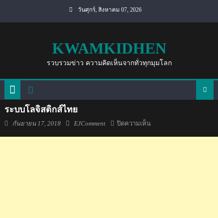
Skip
วันศุกร์, สิงหาคม 07, 2026
to
content
KWAMKIDHEN
รวบรวมข่าว ความคิดเห็นจากทั่วทุกมุมโลก
ระบบโลจิสติกส์ไทย
Posted
Author
บน
กันยายน 17, 2018
EJComment
ปิดความเห็น
on
ระบบ
โล
จิ
สติ
กส์
ไทย