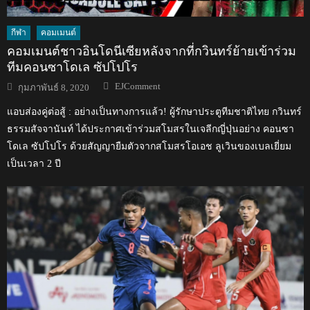
กีฬา
คอมเมนต์
คอมเมนต์ชาวอินโดนีเซียหลังจากที่กวินทร์ย้ายเข้าร่วม
ทีมคอนซาโดเล ซัปโปโร
Author
Posted
EJComment
กุมภาพันธ์ 8, 2020
on
แอบส่องคู่ต่อสู้ : อย่างเป็นทางการแล้ว! ผู้รักษาประตูทีมชาติไทย กวินทร์
ธรรมสัจจานันท์ ได้ประกาศเข้าร่วมสโมสรในเจลีกญี่ปุ่นอย่าง คอนซา
โดเล ซัปโปโร ด้วยสัญญายืมตัวจากสโมสรโอเอช ลูเวินของเบลเยี่ยม
เป็นเวลา 2 ปี