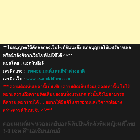
ศึก
เอ
เชีย
น
เกมส์
**ไม่อนุญาตให้คัดลอกลงเว็บไซต์อื่นนะจ๊ะ แต่อนุญาตให้แชร์จากเพจ
หรือนำลิงค์จากเว็บไซต์ไปใช้ได้ ^^**
แปลโดย : แอดมินอีเจ้
เครดิตเพจ :
เพจคอมเมนต์แฟนกีฬาต่างชาติ
เครดิตเว็บ :
www.kwamkidhen.com
***ความคิดเห็นเหล่านี้เป็นเพียงความคิดเห็นส่วนบุคคลเท่านั้น ไม่ได้
หมายความถึงความคิดเห็นของคนทั้งประเทศ ดังนั้นจึงไม่สามารถ
ตีความเหมารวมได้ … อยากให้มีสติในการอ่านและวิจารณ์อย่าง
สร้างสรรค์กันนะจ๊ะ ^^***
คอมเมนต์แฟนวอลเลย์บอลฟิลิปปินส์หลังทีมหญิงแพ้ไทย
3-0 เซต ศึกเอเชียนเกมส์