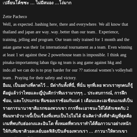
เ
ปลี่ยนโค้ชซะ … ไม่มีสมอง …โง่มาก
Zette Pacheco
Well, as expected..bashing here, there and everywhere. We all know that
thailand and japan are way..way..better than our team.. Experience,
training, jelling and program. Our team only trained for 1 month and the
asian game was their 1st international tournament as a team. Even winning
at least 1 set against these 2 powerhouse team is impossible. I think ang
pinaka-importanteng laban tlga ng team is ang game against hkg and
indo.all we can do is to pray harder for our ?? national women’s volleyball
team.. Praying for their safety and victory.
อืมม, เป็นอย่างที่คาดไว้ .. มีด่ากันทั้งที่นี่, ที่นั่น ทุกที่เลย พวกเราทุกคนก็รู้
ดีอยู่แล้วว่าไทยและญี่ปุ่นดีกว่าทีมเรามากๆๆ .. ประสบการณ์, การฝึก
ซ้อม, และโปรแกรม ทีมของเราซ้อมกันแค่ 1 เดือนและเอเชียนเกมส์เป็น
รายการนานาชาติแรกของพวกเขา การที่จะเอาชนะให้ได้สักเซตกับ 2
ทีมมหาอำนาจนี้เป็นเรื่องที่แทบเป็นไปไม่ได้ ฉันคิดว่าสิ่งที่สำคัญที่สุดคือ
เกมที่พบกับฮ่องกงและอินโด ทั้งหมดที่พวกเราทำได้คือภาวนาอย่างหนัก
ให้กับทีมชาติวอลเลย์บอลฟิลิปปินส์ของพวกเรา … ภาวนาให้พวกเขา