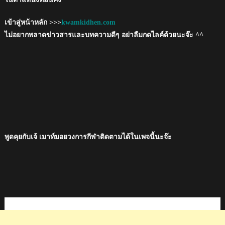
เข้าสู่หน้าหลัก >>>
kwamkidhen.com
ไม่อยากพลาดข่าวสารและบทความดีๆ อย่าลืมกดไลค์ด้วยนะจ๊ะ ^^
พูดคุยกับเจ้ เมาท์มอยวงการกีฬาติดตามได้ในเพจนี้นะจ๊ะ