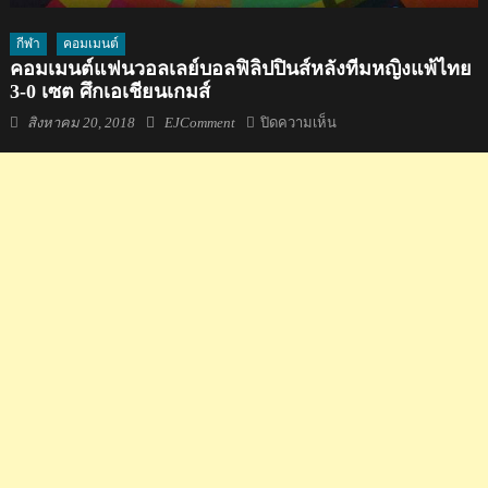
กีฬา
คอมเมนต์
คอมเมนต์แฟนวอลเลย์บอลฟิลิปปินส์หลังทีมหญิงแพ้ไทย
3-0 เซต ศึกเอเชียนเกมส์
Posted
Author
บน
สิงหาคม 20, 2018
EJComment
ปิดความเห็น
on
คอม
เมน
ต์
แฟน
วอลเลย์บอล
ฟิลิปปินส์
หลัง
ทีม
หญิง
แพ้
ไทย
3-
0
เซต