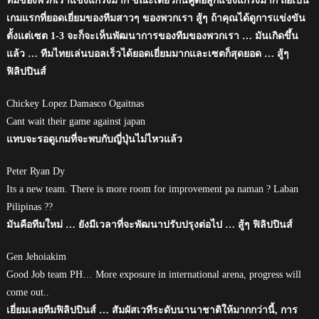
ทีมของพวกเราแข็งแกร่งมาก ขณะเดียวกันคู่ต่อสู้ก็แข็งแกร่งมาก ถือเป็น
เกมแรกที่ยอดเยี่ยมของทีมสาวๆ ของพวกเรา สู้ๆ ถ้าคุณได้ดูการแข่งขัน
ตั้งแต่เซต 1-3 จะก็จะเห็นพัฒนาการของทีมของพวกเรา … มันเกิดขึ้น
แล้ว … ทีมไทยเล่นบอลเร็วได้ยอดเยี่ยมมากและเซตก็สุดยอด … สู้ๆ
ฟิลิปปินส์
Chickey Lopez Damasco Ogaitnas
Cant wait their game against japan
แทบจะรอดูเกมที่จะพบกับญี่ปุ่นไม่ไหวแล้ว
Peter Ryan Dy
Its a new team. There is more room for improvement pa naman ? Laban
Pilipinas ??
มันคือทีมใหม่ … ยังมีเวลาที่จะพัฒนาปรับปรุงต่อไป … สู้ๆ ฟิลิปปินส์
Gen Jehoiakim
Good Job team PH… More exposure in international arena, progress will
come out..
เยี่ยมเลยทีมฟิลิปปินส์ … สัมผัสเวทีระดับนานาชาติให้มากกว่านี้, การ