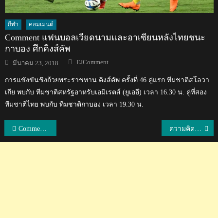
กีฬา
คอมเมนต์
Comment แฟนบอลเวียดนามและอาเซียนหลังไทยชนะ
กาบอง ศึกคิงส์คัพ
Author
Posted
EJComment
มีนาคม 23, 2018
on
การแขังขันชิงถ้วยพระราชทาน คิงส์คัพ ครั้งที่ 46 คู่แรก ทีมชาติสโลวา
เกีย พบกับ ทีมชาติสหรัฐอาหรับเอมิเรตส์ (ยูเออี) เวลา 16.30 น. คู่ที่สอง
ทีมชาติไทย พบกับ ทีมชาติกาบอง เวลา 19.30 น.
แนะแนว
Comment แฟนบอลญี่ปุ่นหลังชนาธิปทำให้ประตูช่วยให้ซับโปโรพลิกแซงเอฟซี โตเกียว 3-2
ความคิดเห็นแฟนบอลเวียดนามหลังทีมฟุตบอลหญิงเอาชนะไทย 3-2 ศึกเอเชียนเกมส์
เรื่อง