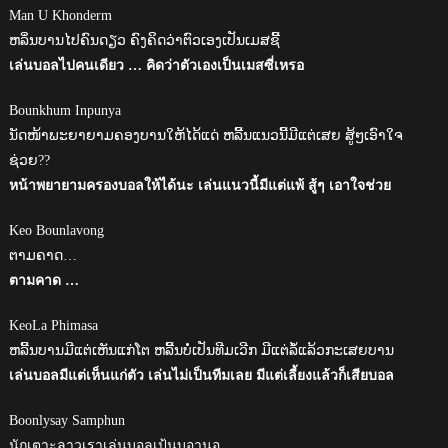
Man U Khonderm
ຫລິ່ນບານໄປຄົນດຽວ ຄົງຄິດວ່າຕົວເອງເປັນເມສຊີ້
เล่นบอลไปคนเดียว … คิดว่าตัวเองเป็นเมสซี่เหรอ
Bounkhum Inpunya
ນັດໜ້າພະຍາຍາມຄອງບານໃຫ້ໄດ້ແດ່ ຫລີ້ນແນວນີ້ມີແຕ່ເສຍ ສູ້ໆເອົາໃຈ
ຊ່ວຍ??
หน้าพยายามครองบอลให้ได้นะ เล่นแนวนี้มีแต่แพ้ สู้ๆ เอาใจช่วย
Keo Bounlavong
ຕາມຄາດ…
ตามคาด …
KeoLa Phimasa
ຫລີ້ນບານມີແຕ່ເຫັນແກ່ໂຕ ຫລີ້ນບໍ່ເປັນທີມເວີກ ມີແຕ່ລໍ້ແລ້ວກະເສຍບານ
เล่นบอลมีแต่เห็นแก่ตัว เล่นไม่เป็นทีมเลย มีแต่เลี้ยงแล้วก็เสียบอล
Boonlysay Samphun
นักเตาะลาวเราเล่นบอลเป้นบอานอ