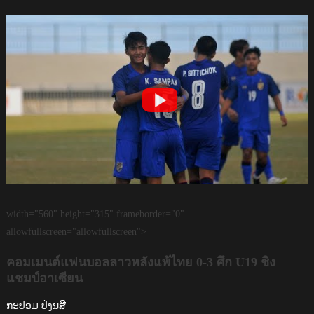
width="560" height="315" frameborder="0"
allowfullscreen="allowfullscreen">
คอมเมนต์แฟนบอลลาวหลังแพ้ไทย 0-3 ศึก U19 ชิง
แชมป์อาเซียน
ກະປອມ ປ່ງນສີ