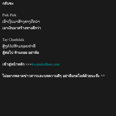
กลับซะ
Piek Piek
ເອົາເງິນມາສ້າງທາງດີກວ່າ
เอาเงินมาสร้างทางดีกว่า
Tay Chanhdala
ສູ້ໆຕໍ່ໄປຫ້າມຖອຍຢ່າທໍ້
สู้ต่อไป ห้ามถอย อย่าท้อ
เข้าสู่หน้าหลัก >>>
kwamkidhen.com
ไม่อยากพลาดข่าวสารและบทความดีๆ อย่าลืมกดไลค์ด้วยนะจ๊ะ ^^