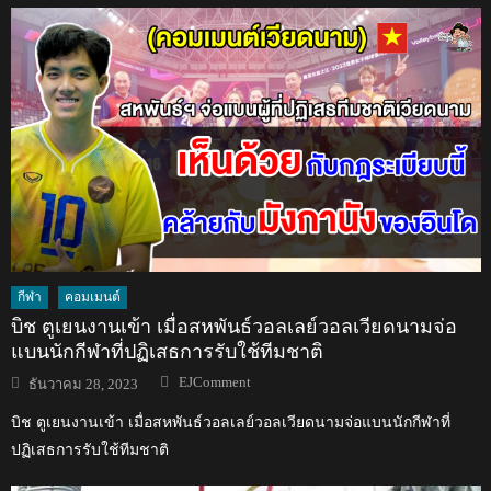
กีฬา
คอมเมนต์
บิช ตูเยนงานเข้า เมื่อสหพันธ์วอลเลย์วอลเวียดนามจ่อ
แบนนักกีฬาที่ปฏิเสธการรับใช้ทีมชาติ
Author
Posted
EJComment
ธันวาคม 28, 2023
on
บิช ตูเยนงานเข้า เมื่อสหพันธ์วอลเลย์วอลเวียดนามจ่อแบนนักกีฬาที่
ปฏิเสธการรับใช้ทีมชาติ