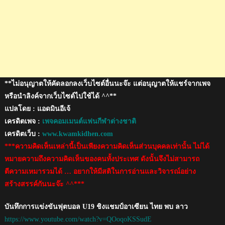
แชมป์
อาเซียน
**ไม่อนุญาตให้คัดลอกลงเว็บไซต์อื่นนะจ๊ะ แต่อนุญาตให้แชร์จากเพจ
หรือนำลิงค์จากเว็บไซต์ไปใช้ได้ ^^**
แปลโดย : แอดมินอีเจ้
เครดิตเพจ :
เพจคอมเมนต์แฟนกีฬาต่างชาติ
เครดิตเว็บ :
www.kwamkidhen.com
***ความคิดเห็นเหล่านี้เป็นเพียงความคิดเห็นส่วนบุคคลเท่านั้น ไม่ได้
หมายความถึงความคิดเห็นของคนทั้งประเทศ ดังนั้นจึงไม่สามารถ
ตีความเหมารวมได้ … อยากให้มีสติในการอ่านและวิจารณ์อย่าง
สร้างสรรค์กันนะจ๊ะ ^^***
บันทึกการแข่งขันฟุตบอล U19 ชิงแชมป์อาเซียน ไทย พบ ลาว
https://www.youtube.com/watch?v=QOoqoKSSudE