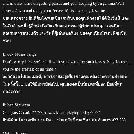
and in other hand disgusting passes and goal keeping by Argentina.Well
deserved win and today your Jersey 10 rise over my favorite.
ขอแสดงความยินดีกับโครเอเชีย เกมรับของคุณทำงานได้ดีในวันนี้ และ
ในอีกด้านหนึ่งรู้สึกน่ารังเกียจกับผลงานของผู้รักษาประตูอาเจนตินา …
คุณสมควรชนะแล้วและวันนี้ผู้เล่นเบอร์ 10 ของคุณเป็นนักเตะที่ผมชื่น
ชอบ
Enock Moses Sanga
Don’t worry Leo, we’re still with you even after such losses. Stay focused,
you’re the greatest of all time ?
อย่ากัลวลไปเลยเมสซี่, พวกเรายังอยู่เคียงข้างคุณหลังจากความพ่ายแพ้
ในครั้งนี้ … ขอให้มีสมาธิต่อไป, คุณยังคงเป็นนักเตะที่ยอดเยี่ยมที่สุด
ตลอดกาล
Ruben Siguenza
Congrats Croatia ?? ??? so was Messi playing today?? ???
ยินดีด้วยโครเอเชีย ปรบมือ … ว่าแต่วันนี้เมสซี่ลงเล่นด้วยเหรอ?? 555
Melvin Emmy