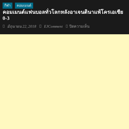
กีฬา
คอมเมนต์
คอมเมนต์แฟนบอลทั่วโลกหลังอาเจนตินาแพ้โครเอเชีย
0-3
Posted
Author
บน
มิถุนายน 22, 2018
EJComment
ปิดความเห็น
on
คอม
เมน
ต์
แฟน
บอล
ทั่ว
โลก
หลัง
อา
เจน
ติ
นา
แพ้
โครเอเชีย
0-