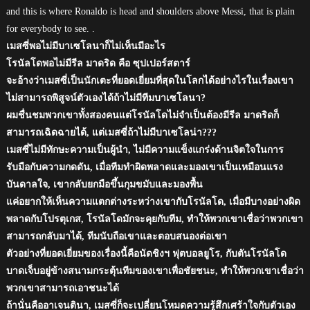
and this is where Ronaldo is head and shoulders above Messi, that is plain
for everybody to see. .
เมสซี่พอไม่มีบาเซโลนาก็ไม่เห็นมีอะไร
โรนัลโดพอไม่มีรีล มาดริด คือ ซุปเปอร์สตาร์
จะอ้างว่าเมสซี่เป็นนักเตะที่ยอดเยี่ยมที่สุดในโลกได้อย่างไรในเรื่องเขา
ไม่สามารถพิสูจน์ตัวเองได้ถ้าไม่มีทีมบาเซโลนา?
ผมชื่นชมพวกเขาทั้งสองคนแต่โรนัลโดไม่จำเป็นต้องมีรีล มาดริดก็
สามารถเฉิดฉายได้, แต่เมสซี่ถ้าไม่มีบาเซโลน่า???
เมสซี่ไม่มีทักษะความเป็นผู้นำ, ไม่มีความแข็งแกร่งด้านจิตใจในการ
รับมือกับความกดดัน, เมื่อทีมทำผิดพลาดและมองเขาเป็นเหมือนแรง
บันดาลใจ, เขากลับยกมือขึ้นกุมขมับและมองพื้น
แค่อยากให้เห็นความแตกต่างระหว่างเขากับโรนัลโด, เมื่อมีบางอย่างผิด
พลาดกับโปรตุเกส, โรนัลโดมักจะคุยกับทีม, ทำให้พวกเขาเชื่อว่าพวกเขา
สามารถกลับมาได้, ทีมนับถือเขาและตอบสนองต่อเขา
ตัวอย่างที่ยอดเยี่ยมของเรื่องนี้คือนัดชิงฯ ฟุตบอลยูโร, กับตันโรนัลโด
บาดเจ็บอยู่ข้างสนามกระตุ้นทีมของเขาเพื่อชัยชนะ, ทำให้พวกเขาเชื่อว่า
พวกเขาสามารถเอาชนะได้
ถ้านั่นคืออาเจนตินา, เมสซี่ก็จะเปลี่ยนโหมดความรู้สึกเศร้าใจกับตัวเอง