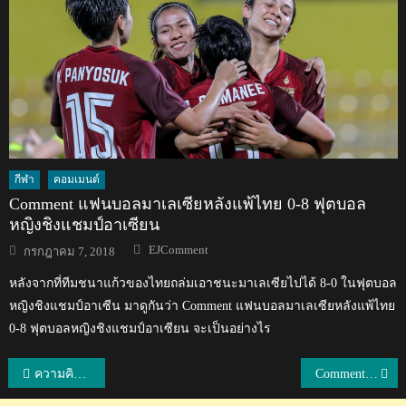
กีฬา
คอมเมนต์
Comment แฟนบอลมาเลเซียหลังแพ้ไทย 0-8 ฟุตบอล
หญิงชิงแชมป์อาเซียน
Author
Posted
EJComment
กรกฎาคม 7, 2018
on
หลังจากที่ทีมชนาแก้วของไทยถล่มเอาชนะมาเลเซียไปได้ 8-0 ในฟุตบอล
หญิงชิงแชมป์อาเซีน มาดูกันว่า Comment แฟนบอลมาเลเซียหลังแพ้ไทย
0-8 ฟุตบอลหญิงชิงแชมป์อาเซียน จะเป็นอย่างไร
แนะแนว
ความคิดเห็นชาวจีนเกี่ยวกับโฆษณาลดการใช้ถุงพลาสติกของไทย
Comment แฟนบอลเอเชียหลังเกาหลีใต้แพ้เม็กซิโก 1-2 ฟุตบอลโลก 2018