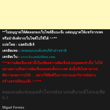
3
**ไม่อนุญาตให้คัดลอกลงเว็บไซต์อื่นนะจ๊ะ แต่อนุญาตให้แชร์จากเพจ
หรือนำลิงค์จากเว็บไซต์ไปใช้ได้ ^^**
แปลโดย : แอดมินอีเจ้
เครดิตเพจ :
เพจคอมเมนต์แฟนกีฬาต่างชาติ
เครดิตเว็บ :
www.kwamkidhen.com
***ความคิดเห็นเหล่านี้เป็นเพียงความคิดเห็นส่วนบุคคลเท่านั้น ไม่ได้
หมายความถึงความคิดเห็นของคนทั้งประเทศ ดังนั้นจึงไม่สามารถ
ตีความเหมารวมได้ … อยากให้มีสติในการอ่านและวิจารณ์อย่าง
สร้างสรรค์กันนะจ๊ะ ^^***
คอมเมนต์แฟนบอลทั่วโลกหลังอาเจนตินาแพ้โครเอเชีย
0-3
Miguel Ferreira