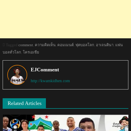
Tagged
comment
,
ความคิดเห็น
,
คอมเมนต์
,
ฟุตบอลโลก
,
อาเจนตินา
,
แฟน
บอลทั่วโลก
,
โครเอเชีย
EJComment
http://kwamkidhen.com
Related Articles