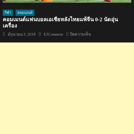
กีฬา
คอมเมนต์
คอมเมนต์แฟนบอลเอเชียหลังไทยแพ้จีน 0-2 นัดอุ่น
เครื่อง
Posted
Author
บน
มิถุนายน 3, 2018
EJComment
ปิดความเห็น
on
คอม
เมน
ต์
แฟน
บอล
เอเชีย
หลัง
ไทย
แพ้
จีน
0-
2
นัด
อุ่น