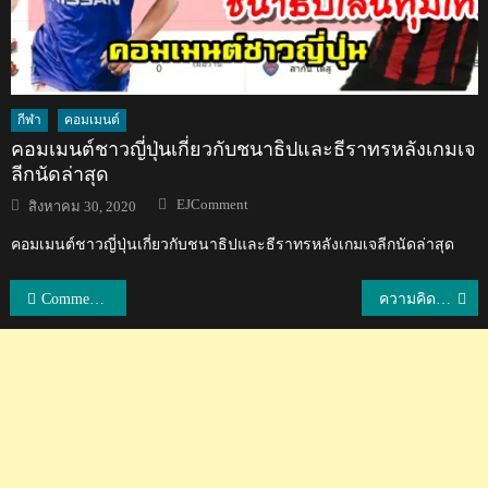
กีฬา
คอมเมนต์
คอมเมนต์ชาวญี่ปุ่นเกี่ยวกับชนาธิปและธีราทรหลังเกมเจ
ลีกนัดล่าสุด
Author
Posted
EJComment
สิงหาคม 30, 2020
on
คอมเมนต์ชาวญี่ปุ่นเกี่ยวกับชนาธิปและธีราทรหลังเกมเจลีกนัดล่าสุด
แนะแนว
Comment แฟนบอลอินโดนีเซียหลังทีม U23 แพ้ไทย 1-2 อุ่นเครื่องนัดแรก
ความคิดเห็นแฟนบอลจีนหลังทีมจีนเอาชนะไทยได้ 2-0
เรื่อง