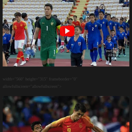
width="560" height="315" frameborder="0"
allowfullscreen="allowfullscreen">