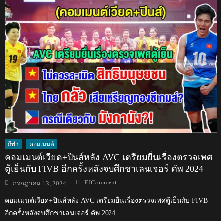
กีฬา
คอมเมนต์
คอมเมนต์เวียด+ปินส์หลัง AVC เตรียมยื่นเรื่องตรวจเพศ
ตู้เย็นกับ FIVB อีกครั้งหลังจบศึกชาเลนเจอร์ คัพ 2024
Author
Posted
EJComment
กรกฎาคม 13, 2024
on
คอมเมนต์เวียด+ปินส์หลัง AVC เตรียมยื่นเรื่องตรวจเพศตู้เย็นกับ FIVB
อีกครั้งหลังจบศึกชาเลนเจอร์ คัพ 2024