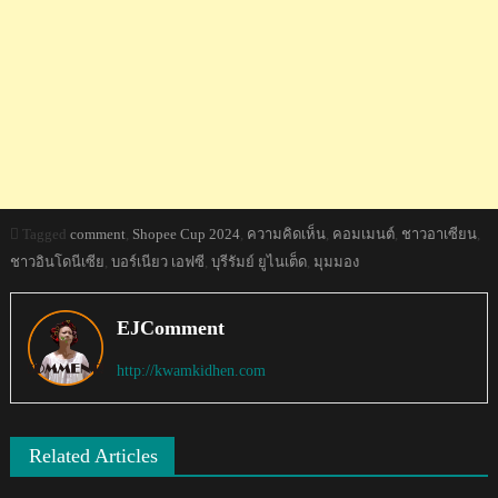
Tagged
comment
,
Shopee Cup 2024
,
ความคิดเห็น
,
คอมเมนต์
,
ชาวอาเซียน
,
ชาวอินโดนีเซีย
,
บอร์เนียว เอฟซี
,
บุรีรัมย์ ยูไนเต็ด
,
มุมมอง
EJComment
http://kwamkidhen.com
Related Articles