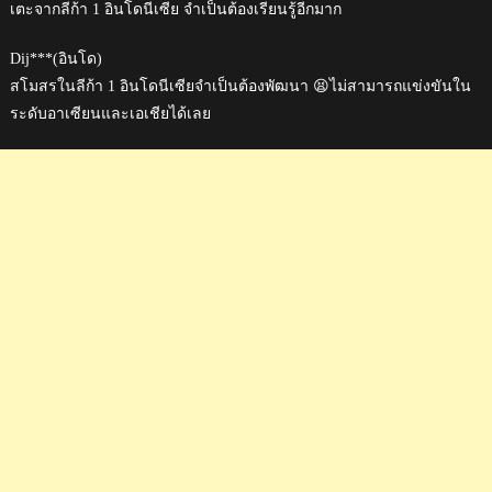
เตะจากลีก้า 1 อินโดนีเซีย จำเป็นต้องเรียนรู้อีกมาก
Dij***(อินโด)
สโมสรในลีก้า 1 อินโดนีเซียจำเป็นต้องพัฒนา 😫ไม่สามารถแข่งขันใน
ระดับอาเซียนและเอเชียได้เลย