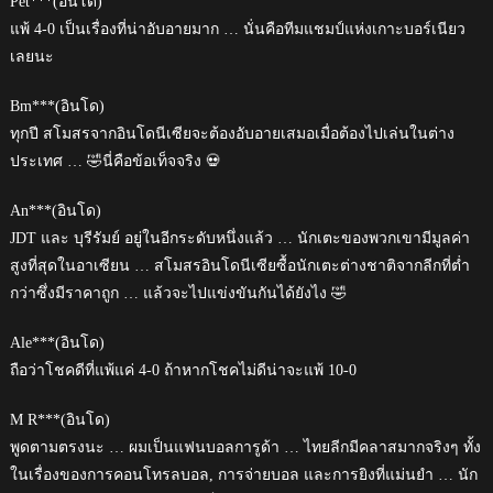
Pet***(อินโด)
แพ้ 4-0 เป็นเรื่องที่น่าอับอายมาก … นั่นคือทีมแชมป์แห่งเกาะบอร์เนียว
เลยนะ
Bm***(อินโด)
ทุกปี สโมสรจากอินโดนีเซียจะต้องอับอายเสมอเมื่อต้องไปเล่นในต่าง
ประเทศ … 🤣นี่คือข้อเท็จจริง 💀
An***(อินโด)
JDT และ บุรีรัมย์ อยู่ในอีกระดับหนึ่งแล้ว … นักเตะของพวกเขามีมูลค่า
สูงที่สุดในอาเซียน … สโมสรอินโดนีเซียซื้อนักเตะต่างชาติจากลีกที่ต่ำ
กว่าซึ่งมีราคาถูก … แล้วจะไปแข่งขันกันได้ยังไง 🤣
Ale***(อินโด)
ถือว่าโชคดีที่แพ้แค่ 4-0 ถ้าหากโชคไม่ดีน่าจะแพ้ 10-0
M R***(อินโด)
พูดตามตรงนะ … ผมเป็นแฟนบอลการูด้า … ไทยลีกมีคลาสมากจริงๆ ทั้ง
ในเรื่องของการคอนโทรลบอล, การจ่ายบอล และการยิงที่แม่นยำ … นัก