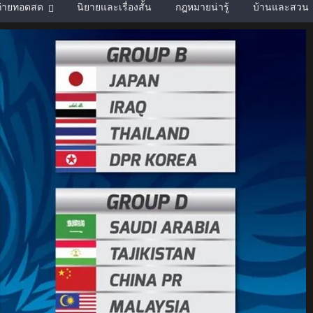
์ถ่ายทอดสด
นิยายและเรื่องสั้น
กฎหมายน่ารู้
บ้านและสวน