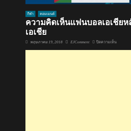
กีฬา
คอมเมนต์
ความคิดเห็นแฟนบอลเอเชียหลั
เอเชีย
Posted
Author
บน
พฤษภาคม 19, 2018
EJComment
ปิดความเห็น
on
ความ
คิด
เห็น
แฟน
บอล
เอเชีย
หลัง
ทราบ
ผล
การ
แบ่ง
กลุ่ม
U19