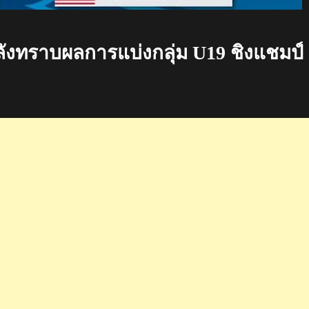
งทราบผลการแบ่งกลุ่ม U19 ชิงแชมป์