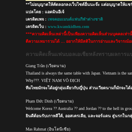
**ไม่อนุญาตให้คัดลอกลงเว็บไซต์อื่นนะจ๊ะ แต่อนุญาตให้แชร
ชิง
แชมป์
แปลโดย : แอดมินอีเจ้
เอเชีย
เครดิตเพจ :
เพจคอมเมนต์แฟนกีฬาต่างชาติ
เครดิตเว็บ :
www.kwamkidhen.com
***ความคิดเห็นเหล่านี้เป็นเพียงความคิดเห็นส่วนบุคคลเท่า
ตีความเหมารวมได้ … อยากให้มีสติในการอ่านและวิจารณ์อย
ความคิดเห็นแฟนบอลเอเชียหลังทราบผลการแบ่งก
Giang Trần (เวียดนาม)
Thailand is always the same table with Japan. Vietnam is the sa
Why???. VIỆT NAM VÔ ĐỊCH
ทีมไทยมักจะได้อยู่กลุ่มเดียวกับญี่ปุ่น ส่วนเวียดนามก็มักจ
Phạm Đức Dinh (เวียดนาม)
Welcome Korea ?? Australia ?? and Jordan ?? to the hell in gr
ยินดีต้อนรับเกาหลีใต้, ออสเตรเลีย, และจอร์แดน สู่นรกในกลุ่
Mas Rahmat (อินโดนีเซีย)