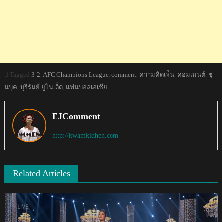
Tagged
3-2
,
AFC Champions League
,
comment
,
ความคิดเห็น
,
คอมเมนต์
,
ชุ
นบุค
,
บุรีรัมย์ ยูไนเต็ด
,
แฟนบอลเอเชีย
EJComment
http://kwamkidhen.com
Related Articles