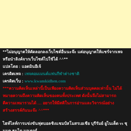
**ไม่อนุญาตให้คัดลอกลงเว็บไซต์อื่นนะจ๊ะ แต่อนุญาตให้แชร์จากเพจ
หรือนำลิงค์จากเว็บไซต์ไปใช้ได้ ^^**
แปลโดย : แอดมินอีเจ้
เครดิตเพจ :
เพจคอมเมนต์แฟนกีฬาต่างชาติ
เครดิตเว็บ :
www.kwamkidhen.com
***ความคิดเห็นเหล่านี้เป็นเพียงความคิดเห็นส่วนบุคคลเท่านั้น ไม่ได้
หมายความถึงความคิดเห็นของคนทั้งประเทศ ดังนั้นจึงไม่สามารถ
ตีความเหมารวมได้ … อยากให้มีสติในการอ่านและวิจารณ์อย่าง
สร้างสรรค์กันนะจ๊ะ ^^***
ไฮท์ไลท์การแข่งขันฟุตบอลชิงแชมป์สโมสรเอเชีย บุรีรัมย์ ยูไนเต็ด vs ชุ
นบุค ฮุนได มอเตอร์