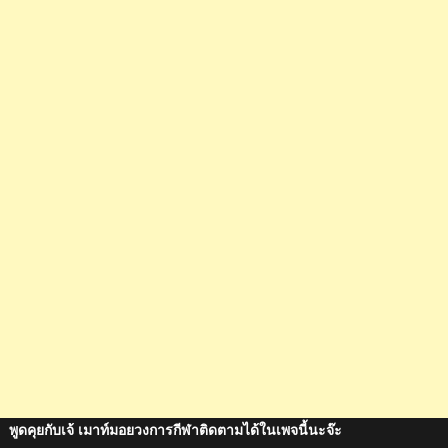
พูดคุยกับเจ้ เมาท์มอยวงการกีฬาติดตามได้ในเพจนี้นะจ๊ะ