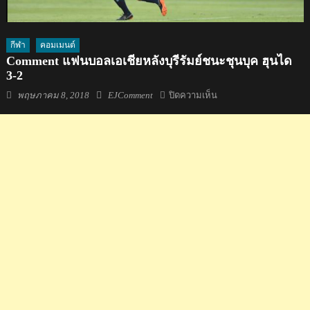
กีฬา
คอมเมนต์
Comment แฟนบอลเอเชียหลังบุรีรัมย์ชนะชุนบุค ฮุนได
3-2
Posted
Author
บน
พฤษภาคม 8, 2018
EJComment
ปิดความเห็น
on
Comment
แฟน
บอล
เอเชีย
หลัง
บุรีรัมย์
ชนะ
ชุ
นบุค
ฮุน
ได
3-
2