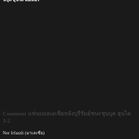
Comment แฟนบอลเอเชียหลังบุรีรัมย์ชนะชุนบุค ฮุนได
3-2
Nor Irfazzli (มาเลเซีย)