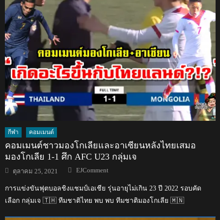
กีฬา
คอมเมนต์
คอมเมนต์ชาวมองโกเลียและอาเซียนหลังไทยเสมอ
มองโกเลีย 1-1 ศึก AFC U23 กลุ่มเจ
Author
Posted
EJComment
ตุลาคม 25, 2021
on
การแข่งขันฟุตบอลชิงแชมป์เอเชีย รุ่นอายุไม่เกิน 23 ปี 2022 รอบคัด
เลือก กลุ่มเจ 🇹🇭 ทีมชาติไทย พบ พบ ทีมชาติมองโกเลีย 🇲🇳