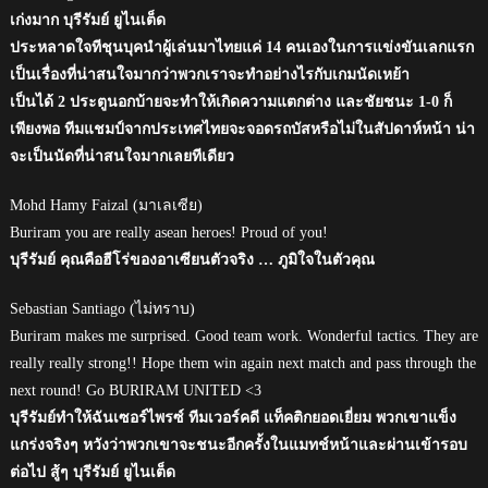
เก่งมาก บุรีรัมย์ ยูไนเต็ด
ประหลาดใจทีชุนบุคนำผู้เล่นมาไทยแค่ 14 คนเองในการแข่งขันเลกแรก
เป็นเรื่องที่น่าสนใจมากว่าพวกเราจะทำอย่างไรกับเกมนัดเหย้า
เป็นได้ 2 ประตูนอกบ้ายจะทำให้เกิดความแตกต่าง และชัยชนะ 1-0 ก็
เพียงพอ ทีมแชมป์จากประเทศไทยจะจอดรถบัสหรือไม่ในสัปดาห์หน้า น่า
จะเป็นนัดที่น่าสนใจมากเลยทีเดียว
Mohd Hamy Faizal (มาเลเซีย)
Buriram you are really asean heroes! Proud of you!
บุรีรัมย์ คุณคือฮีโร่ของอาเซียนตัวจริง … ภูมิใจในตัวคุณ
Sebastian Santiago (ไม่ทราบ)
Buriram makes me surprised. Good team work. Wonderful tactics. They are
really really strong!! Hope them win again next match and pass through the
next round! Go BURIRAM UNITED <3
บุรีรัมย์ทำให้ฉันเซอร์ไพรซ์ ทีมเวอร์คดี แท็คติกยอดเยี่ยม พวกเขาแข็ง
แกร่งจริงๆ หวังว่าพวกเขาจะชนะอีกครั้งในแมทช์หน้าและผ่านเข้ารอบ
ต่อไป สู้ๆ บุรีรัมย์ ยูไนเต็ด