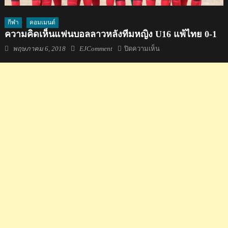
กีฬา
คอมเมนต์
ความคิดเห็นแฟนบอลลาวหลังทีมหญิง U16 แพ้ไทย 0-1
Posted
Author
บน
พฤษภาคม 6, 2018
EJComment
ปิดความเห็น
on
ความ
คิด
เห็น
แฟน
บอล
ลาว
หลัง
ทีม
หญิง
U16
แพ้
ไทย
0-
1