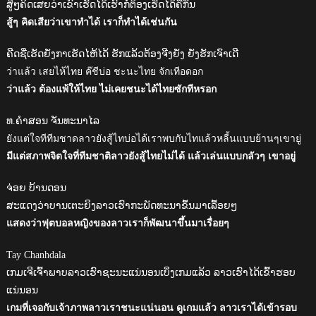
ສູ້ໆຄິດເສຍວ່າເຂົາເຮັດໄດ້ເຮົາກໍ່ຕ້ອງເຮັດໄດ້ຄືກັນ
สู้ๆ คิดเสียว่าเขาทำได้ เราก็ทำได้เช่นกัน
ຄີດຊີ່ເຮັດຍັ່ງກາເຮັດໄຫ້ໄດ້ ຮັກແລ້ວຕ້ອງຈີງຍັ່ງ ຍັ່ງຮັກເຈົາເດີ
ว่าแล้ว เสยไห้ไทย ค๊ชีบ่อ ชะนะไทย จักเทีอดอก
ว่าแล้ว ต้องแพ้ให้ไทย ไม่เคยชนะได้ไทยซักทีหรอก
ທ.ຄຳສອນ ຈັນທະນາໄລ
ยังแต่ใจทีทีมชาดลาวยังสู้ไทบ่อได้เราพบกับไทแล้วหลี้นแบบย้านๆเขายู่
มีแต่สภาพจิตใจที่ทีมชาติลาวยังสู้ไทยไม่ได้ แล้วเล่นแบบกลัวๆ เขาอยู่
ຈ່ອຍ ບ້ານດອນ
ສະແດງວ່າບານເຕະຍິງລາວເຮົາກະພັດທະນາຂຶ້ນມາເລື້ອຍໆ
แสดงว่าฟุตบอลหญิงของลาวเราก็พัฒนาขึ้นมาเรื่อยๆ
Tay Chanhdala
ເກມເຈີເຈົ້າພາບລາວເຮົາຊະນະແນ່ນອນເບິ່ງເກມແລ້ວ ລາວເຮົາໄດ້ເຂົ້າຮອບ
ແນ່ນອນ
เกมที่เจอกับเจ้าภาพลาวเราชนะแน่นอน ดูเกมแล้ว ลาวเราได้เข้ารอบ