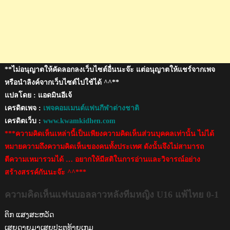
**ไม่อนุญาตให้คัดลอกลงเว็บไซต์อื่นนะจ๊ะ แต่อนุญาตให้แชร์จากเพจ
หรือนำลิงค์จากเว็บไซต์ไปใช้ได้ ^^**
แปลโดย : แอดมินอีเจ้
เครดิตเพจ :
เพจคอมเมนต์แฟนกีฬาต่างชาติ
เครดิตเว็บ :
www.kwamkidhen.com
***ความคิดเห็นเหล่านี้เป็นเพียงความคิดเห็นส่วนบุคคลเท่านั้น ไม่ได้
หมายความถึงความคิดเห็นของคนทั้งประเทศ ดังนั้นจึงไม่สามารถ
ตีความเหมารวมได้ … อยากให้มีสติในการอ่านและวิจารณ์อย่าง
สร้างสรรค์กันนะจ๊ะ ^^***
ความคิดเห็นแฟนบอลลาวหลังทีมหญิง U16 แพ้ไทย 0-1
ຕິກ ແສງສະຫວັດ
ເສຍດາຍມາເສຍປະຕູທ້າຍເກມ