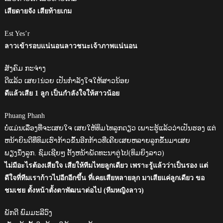
เสียดายจัง เสียท้ายเกม
Est Yes’r
ลาวเข้ารอบแน่นอนลาวชนะเจ้าภาพแน่นอน
ສັງຄົມ ກະຈ່າງ
ດີແລ້ວ ເສຍ1ນ່ວຍ ເປັນກຳລັງໃຈໃຫ້ສາວນ້ອຍ
ดีแล้วเสีย 1 ลูก เป็นกำลังใจให้สาวน้อย
Phuang Phanh
ບໍ່ແມ່ນເລື່ອງທີ່ຈະເສຍໃຈ ເສຍໃຫ້ທິມໄທລູກດຽວ ເພາະຮູ້ແລ້ວວ່າເປັນຮອງ ແຕ່
ຫນ້າຍິນດີທີ່ທິມເຮົາກ້າວຂຶ້ນອີກກ້າວທີ່ເຄີຍເສຍຫລາຍລູກຂຶ້ນມາເສຍ
ພຽງນຶ່ງລູກ. ຊົມເຊີຍໆ ຕັ້ງຫນ້າພັດທະນາຕູ່ໄປ(ທິມຍິງລາວ)
ไม่มีอะไรต้องเสียใจ เสียให้ทีมไทยลูกเดียว เพราะรู้แล้วว่าเป็นรอง แต่
ดีใจที่ทีมเราก้าวไปอีกอีกขึ้น ที่เคยเสียหลายลุก มาเสียแค่ลูกเดียว ขอ
ชมเชย ตั้งหน้าตั้งตาพัฒนาต่อไป (ทีมหญิงลาว)
ພັກດີ ພົມມະລີວົງ