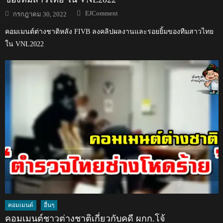
Author
Posted
EJComment
กรกฎาคม 30, 2022
on
คอมเมนต์ต่างชาติหลัง FIVB ลงคลิปผลงานและรอยยิ้มของทีมสาวไทย
ใน VNL2022
คอมเมนต์
อื่นๆ
คอมเมนต์ชาวต่างชาติเกี่ยวกับคดี ผกก.โจ้