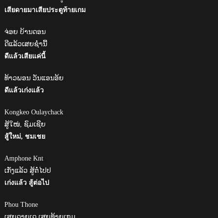
เสียดายมาเสียประตูท้ายเกม
ຈ່ອຍ ບ້ານດອນ
ດີແລ້ວເສຍຊໍ່ານີ້
ดีแล้วเสียแค่นี้
ທ້າວພອນ ວັນແອນອ້ຍ
ดีแล้วเก่งแล้ว
Kongkeo Oulaychack
ສູ້ໃໜ່, ຊົມເຊີຍ
สู้ใหม่, ชมเชย
Amphone Knt
ເກັ່ງແລ້ວ ສູ້ຕໍ່ໄປປ
เก่งแล้ว สู้ต่อไป
Phou Thone
ເສຍດາຍເດ ເສຍທ້າຍເກມ