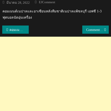
Author
Posted
EJComment
มีนาคม 28, 2022
on
คอมเมนต์เนปาลและอาเซียนหลังทีมชาติเนปาลแพ้ชลบุรี เอฟซี 1-3
ฟุตบอลนัดอุ่นเครื่อง
แนะแนว
คอมเมนต์แฟนบอลอินเดียหลังอยู่กลุ่มเดียวกับไทยในเอเชียน คัพ 2019
Comment แฟนบอลกัมพูชาในช่วงการแข่งขันระหว่างทีมหญิง U16 กัมพูชา vs U16 ไทย
เรื่อง