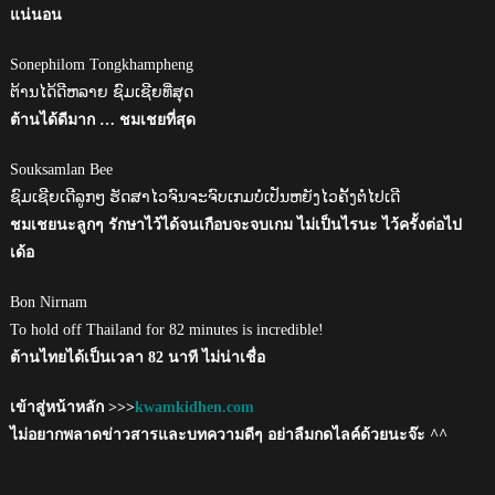
แน่นอน
Sonephilom Tongkhampheng
ຕ້ານໄດ້ດີຫລາຍ ຊົມເຊີຍທີ່ສຸດ
ต้านได้ดีมาก … ชมเชยที่สุด
Souksamlan Bee
ຊົມເຊີຍເດີລູກໆ ຮັດສາໄວຈົນຈະຈົບເກມບໍ່ເປັນຫຍັງໄວຄັ້ງຕໍ່ໄປເດີ
ชมเชยนะลูกๆ รักษาไว้ได้จนเกือบจะจบเกม ไม่เป็นไรนะ ไว้ครั้งต่อไป
เด้อ
Bon Nirnam
To hold off Thailand for 82 minutes is incredible!
ต้านไทยได้เป็นเวลา 82 นาที ไม่น่าเชื่อ
เข้าสู่หน้าหลัก >>>
kwamkidhen.com
ไม่อยากพลาดข่าวสารและบทความดีๆ อย่าลืมกดไลค์ด้วยนะจ๊ะ ^^