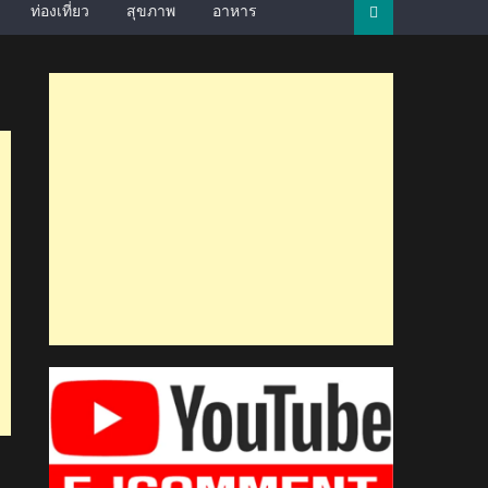
ท่องเที่ยว
สุขภาพ
อาหาร