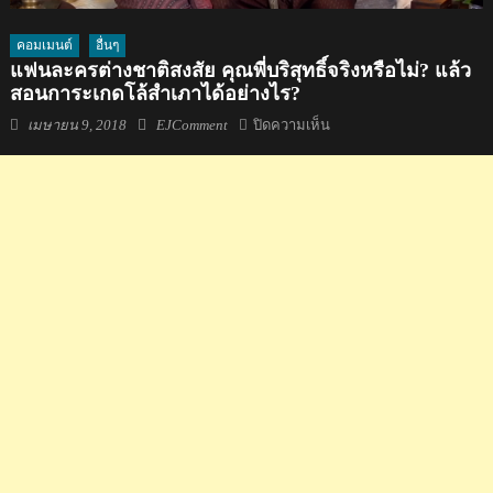
คอมเมนต์
อื่นๆ
แฟนละครต่างชาติสงสัย คุณพี่บริสุทธิ์จริงหรือไม่? แล้ว
สอนการะเกดโล้สำเภาได้อย่างไร?
Posted
Author
บน
เมษายน 9, 2018
EJComment
ปิดความเห็น
on
แฟน
ละคร
ต่าง
ชาติ
สงสัย
คุณ
พี่
บริสุทธิ์
จริง
หรือ
ไม่?
แล้ว
สอน
การะเกด