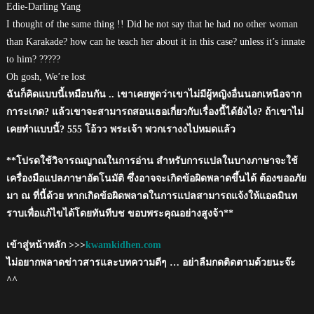
Edie-Darling Yang
I thought of the same thing !! Did he not say that he had no other woman
than Karakade? how can he teach her about it in this case? unless it’s innate
to him? ?????
Oh gosh, We’re lost
ฉันก็คิดแบบนี้เหมือนกัน .. เขาเคยพูดว่าเขาไม่มีผู้หญิงอื่นนอกเหนือจาก
การะเกด? แล้วเขาจะสามารถสอนเธอเกี่ยวกับเรื่องนี้ได้ยังไง? ถ้าเขาไม่
เคยทำแบบนี้? 555 โอ้วว พระเจ้า พวกเรางงไปหมดแล้ว
**โปรดใช้วิจารณญาณในการอ่าน สำหรับการแปลในบางภาษาจะใช้
เครื่องมือแปลภาษาอัตโนมัติ ซึ่งอาจจะเกิดข้อผิดพลาดขึ้นได้ ต้องขออภัย
มา ณ ที่นี้ด้วย หากเกิดข้อผิดพลาดในการแปลสามารถแจ้งให้แอดมินท
ราบเพื่อแก้ไขได้โดยทันทีบช ขอบพระคุณอย่างสูงจ้า**
เข้าสู่หน้าหลัก >>>
kwamkidhen.com
ไม่อยากพลาดข่าวสารและบทความดีๆ … อย่าลืมกดติดตามด้วยนะจ๊ะ
^^