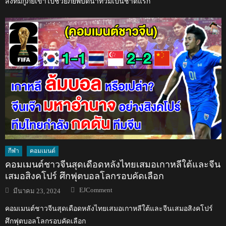
ส่งทีมกู้ภัยเข้าไปช่วยภัยพิบัติน้ำท่วมเป็นชาติแรก
กีฬา
คอมเมนต์
คอมเมนต์ชาวจีนสุดเดือดหลังไทยเสมอเกาหลีใต้และจีน
เสมอสิงคโปร์ ศึกฟุตบอลโลกรอบคัดเลือก
Author
Posted
EJComment
มีนาคม 23, 2024
on
คอมเมนต์ชาวจีนสุดเดือดหลังไทยเสมอเกาหลีใต้และจีนเสมอสิงคโปร์
ศึกฟุตบอลโลกรอบคัดเลือก