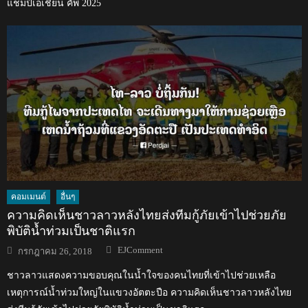
แชมป์เอเชียน คัพ 2025
คอมเมนต์
อื่นๆ
ความคิดเห็นชาวลาวหลังไทยส่งทีมกู้ภัยเข้าไปช่วยภัย
พิบัติน้ำท่วมเป็นชาติแรก
Author
Posted
EJComment
กรกฎาคม 26, 2018
on
ชาวลาวแสดงความขอบคุณในน้ำใจของคนไทยที่เข้าไปช่วยเหลือ
เหตุการณ์น้ำท่วมใหญ่ในแขวงอัตตะปือ ความคิดเห็นชาวลาวหลังไทย