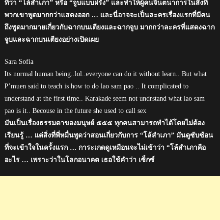
ที่ว่า “โล้สำเภา” หรือ “จูบแบบฝรั่ง” และทำให้ผู้คนจินตนาการในสิ่งที่
พวกเขาพูดมากกว่าแสดงออก … และนี่อาจจะเป็นละครเรื่องแรกที่มีคน
ถึงพูดมากมายเกี่ยวกับฉากบนเตียงและฉากจูบ มากกว่าละครที่แสดงฉาก
จูบและฉากบนเตียงอย่างเปิดเผย
Sara Sofia
Its normal human being..lol..everyone can do it without learn.. But what
P’muen said to teach is how to do lao sam pao .. It complicated to
understand at the first time.. Karakade seem not undrstand what lao sam
pao is it.. Becouse in the future she used to call sex
มันเป็นเรื่องธรรมดาของมนุษย์ ๕๕๕ ทุกคนสามารถทำได้โดยไม่ต้อง
เรียนรู้ … แต่สิ่งที่พี่หมื่นพูดว่าสอนเกี่ยวกับการ “โล้สำเภา” มันดูซับซ้อน
ที่จะเข้าใจในครั้งแรก … การะเกดดูเหมือนจะไม่เข้าว่า “โล้สำเภาคือ
อะไร … เพราะว่าในโลกอนาคต เธอใช้คำว่า เซ็กซ์