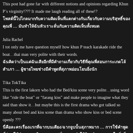
This post had gone far with different notions and opinions regarding Khun
P’s virginity!??? It made me laugh reading all of these!?
โพสต์นี้ไปไกลมากกับความคิดเห็นที่แตกต่างกันเกี่ยวกับความบริสุทธิ์ของ
คุณพี่ … มันทำให้ฉันหัวเราะลั่นกับความคิดเห็นทั้งหมด
Julia Rachel
I tot only me have question myself how khun P teach karakade ride the
boat…thai man very polite with their words.
ฉันคิดว่าเป็นแค่ฉันเสียอีกที่มีคำถามเกี่ยวกับวิธีที่คุณพี่สอนการะเกดโล้
สำเภา … ผู้ชายไทยช่างมีคำพูดที่สุภาพอ่อนโยนยิ่งนัก
Tika TokTika
This is the first lakorn who had the Bed/kiss scene very polite…using word
like “ride the boat” or “farang kiss” and make people to imagine what they
said than show it…but maybe this is the first drama who got talked so
many about bed and kiss scene than drama who show kiss or bed scene
openly ???
นี่คือละครเรื่องแรกที่ฉากบนเตียง/ฉากจูบนั้นสุภาพมาก … การใช้คำพูด