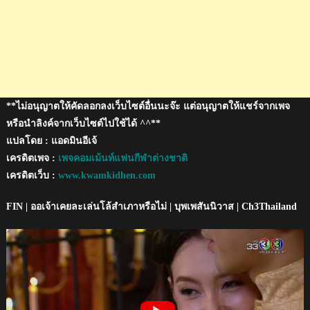
โล้
สำเภา
ได้
อย่างไร?
**ไม่อนุญาตให้คัดลอกลงเว็บไซต์อื่นนะจ๊ะ แต่อนุญาตให้แชร์จากเพจ
หรือนำลิงค์จากเว็บไซต์ไปใช้ได้ ^^**
แปลโดย : แอดมินอีเจ้
เครดิตเพจ :
เพจคอมเม้นท์แฟนกีฬาต่างชาติ
เครดิตเว็บ :
www.kwamkidhen.com
FIN | ออเจ้าเคยละเล่นโล้สำเภาหรือไม่ | บุพเพสันนิวาส | Ch3Thailand