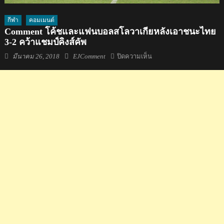
กีฬา
คอมเมนต์
Comment โค้ชและแฟนบอลสโลวาเกียหลังเอาชนะไทย
3-2 คว้าแชมป์คิงส์คัพ
Posted
Author
บน
มีนาคม 26, 2018
EJComment
ปิดความเห็น
on
Comment
โค้ช
และ
แฟน
บอล
สโล
วา
เกีย
หลัง
เอาชนะ
ไทย
3-
2
คว้า