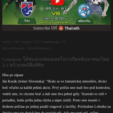
width="560" height="315" frameborder="0"
allowfullscreen="allowfullscreen">
Comment โค้ชและแฟนบอลสโลวาเกียหลังเอาชนะไทย
3-2 คว้าแชมป์คิงส์คัพ
Hlas po zápase
Ján Kozák (tréner Slovenska): “Hralo sa vo fantastickej atmosfére, diváci
boli vďační za každú peknú akciu. Prvý polčas sme mali hru pod kontrolou,
vedeli sme, čo chceme hrať a dali sme dva pekné góly. Vyzeralo to celé v
poriadku, lenže prišla jedna chyba a súper znížil. Preto sme museli v
druhom polčase po jednej pasáži reagovať z lavičky. Príchodom Lobotku na
ihrisko sme zas dostali hru do svojich rúk, dali sme tretí gól, veľmi