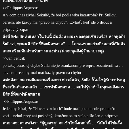
ท็อปของเราตลอด 70 นาที
>>Philippus Augustus
A v čom dnes zlyhal Sekulič, že bol podla teba katastrofa? Pri Šullovi
beriem, ale každý má “právo na chybu”…zvlášť, keď ide o debut a
prípravný zápas
สิ่งที่ Sekulič ล้มเหลวในวันนี้ มันคือหายนะของคุณเชียวหรือ? หากพูดถึง
Šullovi, ทุกคนมี “สิทธิ์ที่จะผิดพลาด” … โดยเฉพาะอย่างยิ่งตอนที่เปิดตัว
และเตรียมทีมสำหรับการแข่งขัน (น่าจะพูดถึงผู้รักษาประตู)
>>Jan Fencak
po takej otrasnej chybe Sulla nie je brankarom pre repre, zosmiesnil sa …
neviem preco by mal mat kazdy pravo na chybu…
แต่หลังจากความผิดพลาดเรื่องการฟาวล์แล้ว, Sulla ก็ไม่ใช่ผู้รักษาประตู
ที่จะเป็นตัวแทนแล้ว … เขาทำผิดพลาด … ผมไม่รู้ว่าทำไมทุกคนถึงควร
มีสิทธิ์ที่จะทำผิดพลาด
>>Philippus Augustus
Jeden by čakal, že “človek v rokoch” bude mať pochopenie pre takéto
veci…nebol prvý ani posledný, ktorému sa to stalo a šlo len o prípravu
คนอาจจะคาดหวังว่า “ผู้สูงอายุ” จะเข้าใจสิ่งเหล่านี้ … นี่มันไม่ใช่ครั้ง