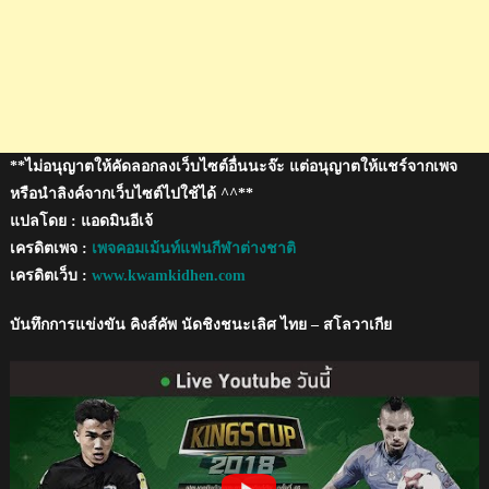
แชมป์
คิง
ส์คัพ
**ไม่อนุญาตให้คัดลอกลงเว็บไซต์อื่นนะจ๊ะ แต่อนุญาตให้แชร์จากเพจ
หรือนำลิงค์จากเว็บไซต์ไปใช้ได้ ^^**
แปลโดย : แอดมินอีเจ้
เครดิตเพจ :
เพจคอมเม้นท์แฟนกีฬาต่างชาติ
เครดิตเว็บ :
www.kwamkidhen.com
บันทึกการแข่งขัน คิงส์คัพ นัดชิงชนะเลิศ ไทย – สโลวาเกีย