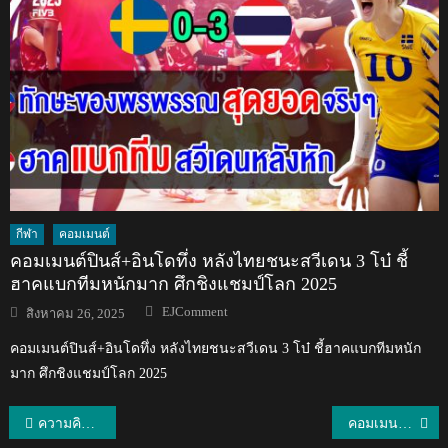
กีฬา
คอมเมนต์
คอมเมนต์ปินส์+อินโดทึ่ง หลังไทยชนะสวีเดน 3 โบ๋ ชี้
ฮาคแบกทีมหนักมาก ศึกชิงแชมป์โลก 2025
Author
Posted
EJComment
สิงหาคม 26, 2025
on
คอมเมนต์ปินส์+อินโดทึ่ง หลังไทยชนะสวีเดน 3 โบ๋ ชี้ฮาคแบกทีมหนัก
มาก ศึกชิงแชมป์โลก 2025
แนะแนว
ความคิดเห็นแฟนบอลเอเชียและอาเซียนหลังไทยพ่ายสโลวาเกีย 2-3 ศึกคิงส์คัพ
คอมเมนต์แฟนบอลอินโดนีเซียหลังไทยแพ้สโลวาเกีย 2-3 ศึกคิงส์คัพ