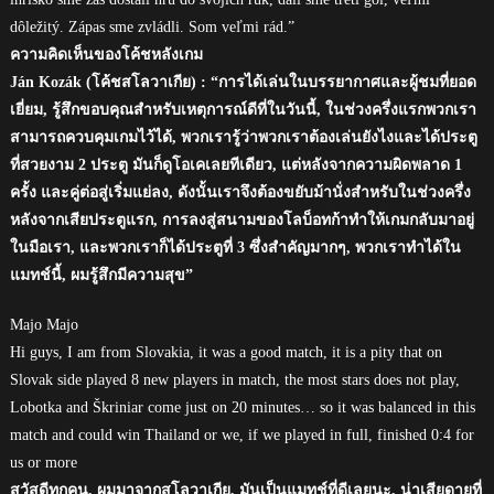
dôležitý. Zápas sme zvládli. Som veľmi rád.”
ความคิดเห็นของโค้ชหลังเกม
Ján Kozák (โค้ชสโลวาเกีย) : “การได้เล่นในบรรยากาศและผู้ชมที่ยอด
เยี่ยม, รู้สึกขอบคุณสำหรับเหตุการณ์ดีที่ในวันนี้, ในช่วงครึ่งแรกพวกเรา
สามารถควบคุมเกมไว้ได้, พวกเรารู้ว่าพวกเราต้องเล่นยังไงและได้ประตู
ที่สวยงาม 2 ประตู มันก็ดูโอเคเลยทีเดียว, แต่หลังจากความผิดพลาด 1
ครั้ง และคู่ต่อสู่เริ่มแย่ลง, ดังนั้นเราจึงต้องขยับม้านั่งสำหรับในช่วงครึ่ง
หลังจากเสียประตูแรก, การลงสู่สนามของโลบ็อทก้าทำให้เกมกลับมาอยู่
ในมือเรา, และพวกเราก็ได้ประตูที่ 3 ซึ่งสำคัญมากๆ, พวกเราทำได้ใน
แมทช์นี้, ผมรู้สึกมีความสุข”
Majo Majo
Hi guys, I am from Slovakia, it was a good match, it is a pity that on
Slovak side played 8 new players in match, the most stars does not play,
Lobotka and Škriniar come just on 20 minutes… so it was balanced in this
match and could win Thailand or we, if we played in full, finished 0:4 for
us or more
สวัสดีทุกคน, ผมมาจากสโลวาเกีย, มันเป็นแมทช์ที่ดีเลยนะ, น่าเสียดายที่