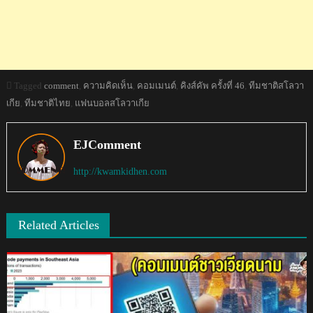
Tagged
comment
,
ความคิดเห็น
,
คอมเมนต์
,
คิงส์คัพ ครั้งที่ 46
,
ทีมชาติสโลวา
เกีย
,
ทีมชาติไทย
,
แฟนบอลสโลวาเกีย
EJComment
http://kwamkidhen.com
Related Articles