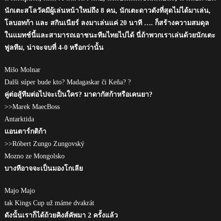
นักเตะสโลวัคมีผู้เล่นหน้าใหม่ถึง 8 คน, นักเตะดาวดังที่สุดไม่ได้มาเล่น,
โลบอทก้า และ สกินเนียร์ ลงมาเล่นแค่ 20 นาที …. ก็สร้างความสมดุล
ในแมทช์นี้และสามารถเอาชนะทีมไทยไปได้ นี่ถ้าพวกเราเล่นด้วยนักเตะ
ฟูลทีม, น่าจะจบที่ 4-0 หรือกว่านั้น
Mišo Molnar
Dalši súper bude kto? Madagaskar či Keňa? ?
คู่ต่อสู้ทีมต่อไปจะเป็นใคร? มาดากัสก้าหรือเคนยา?
>>Marek MaecBoss
Antarktida
แอนตาร์กติก้า
>>Róbert Zungo Zungovský
Mozno ze Mongolsko
บางทีอาจจะเป็นมองโกเลีย
Majo Majo
tak Kings Cup už máme dvakrát
ดังนั้นเราก็ได้ถ้วยคิงส์คัพมา 2 ครั้งแล้ว