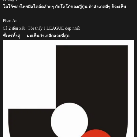
โลโก้ของไทยมีสไตล์คล้ายๆ กับโลโก้ของญี่ปุ่น ถ้าสังเกตดีๆ ก็จะเห็น
Phan Anh
Cả 2 đều xấu. Tôi thấy J LEAGUE đẹp nhất
ขี้เหร่ทั้งคู่ … ผมเห็นว่าเจลีกสวยที่สุด