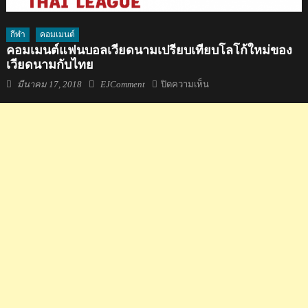
กีฬา
คอมเมนต์
คอมเมนต์แฟนบอลเวียดนามเปรียบเทียบโลโก้ใหม่ของ
เวียดนามกับไทย
Posted
Author
บน
มีนาคม 17, 2018
EJComment
ปิดความเห็น
on
คอม
เมน
ต์
แฟน
บอล
เวียดนาม
เปรียบ
เทียบ
โลโก้
ใหม่
ของ
เวียดนาม
กับ
ไทย