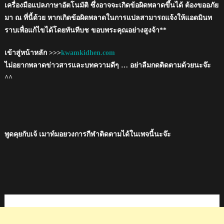
เครื่องมือแปลภาษาอัตโนมัติ ซึ่งอาจจะเกิดข้อผิดพลาดขึ้นได้ ต้องขออภัย
มา ณ ที่นี้ด้วย หากเกิดข้อผิดพลาดในการแปลสามารถแจ้งให้แอดมินท
ราบเพื่อแก้ไขได้โดยทันทีบช ขอบพระคุณอย่างสูงจ้า**
เข้าสู่หน้าหลัก >>>
kwamkidhen.com
ไม่อยากพลาดข่าวสารและบทความดีๆ … อย่าลืมกดติดตามด้วยนะจ๊ะ
^^
พูดคุยกับเจ้ เมาท์มอยวงการกีฬาติดตามได้ในเพจนี้นะจ๊ะ