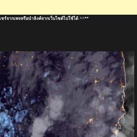
แชร์จากเพจหรือนำลิงค์จากเว็บไซต์ไปใช้ได้ ^^**