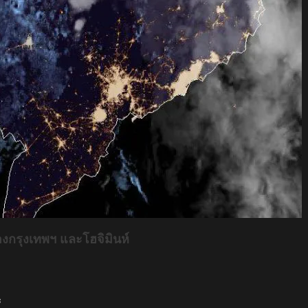
งกรุงเทพฯ และโฮจิมินห์
ะ