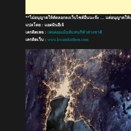
กรุงเทพฯ
และ
**ไม่อนุญาตให้คัดลอกลงเว็บไซต์อื่นนะจ๊ะ … แต่อนุญาตให้
โฮ
จิ
แปลโดย : แอดมินอีเจ้
มิ
เครดิตเพจ :
เพจคอมเม้นท์แฟนกีฬาต่างชาติ
นห์
เครดิตเว็บ :
www.kwamkidhen.com