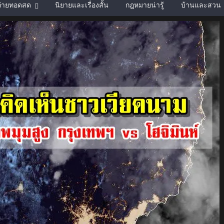
์ถ่ายทอดสด
นิยายและเรื่องสั้น
กฎหมายน่ารู้
บ้านและสวน