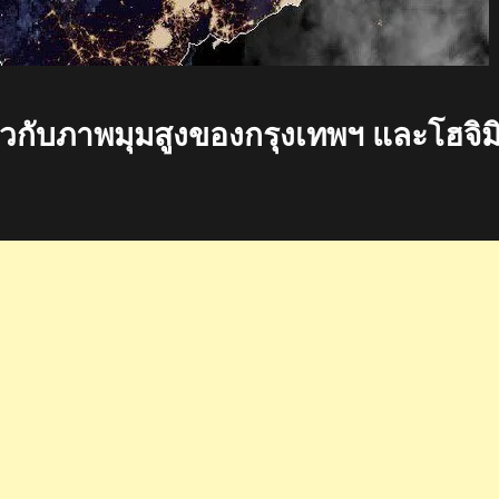
วกับภาพมุมสูงของกรุงเทพฯ และโฮจิม