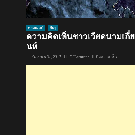
คอมเมนต์
อื่นๆ
ความคิดเห็นชาวเวียดนามเกี่ย
นห์
Posted
Author
บน
ธันวาคม 31, 2017
EJComment
ปิดความเห็น
on
ความ
คิด
เห็น
ชาว
เวียดนาม
เกี่ยว
กับ
ภาพ
มุม
สูง
ของ