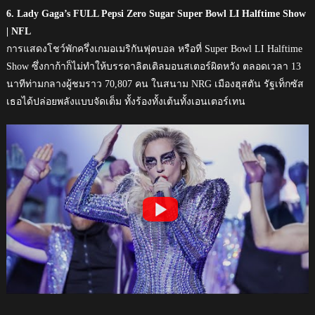
6. Lady Gaga’s FULL Pepsi Zero Sugar Super Bowl LI Halftime Show
| NFL
การแสดงโชว์พักครึ่งเกมอเมริกันฟุตบอล หรือที่ Super Bowl LI Halftime
Show ซึ่งกาก้าก็ไม่ทำให้บรรดาลิตเติลมอนสเตอร์ผิดหวัง ตลอดเวลา 13
นาทีท่ามกลางผู้ชมราว 70,807 คน ในสนาม NRG เมืองฮุสตัน รัฐเท็กซัส
เธอได้ปล่อยพลังแบบจัดเต็ม ทั้งร้องทั้งเต้นทั้งเอนเตอร์เทน