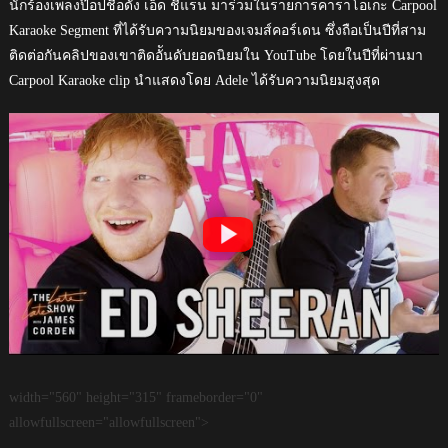
นักร้องเพลงป๊อปชื่อดัง เอ็ด ชีแรน มาร่วมในรายการคาราโอเกะ Carpool
Karaoke Segment ที่ได้รับความนิยมของเจมส์คอร์เดน ซึ่งถือเป็นปีที่สาม
ติดต่อกันคลิปของเขาติดอัันดับยอดนิยมใน YouTube โดยในปีที่ผ่านมา
Carpool Karaoke clip นำแสดงโดย Adele ได้รับความนิยมสูงสุด
width="560" height="315" frameborder="0"
allowfullscreen="allowfullscreen">