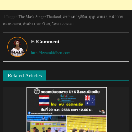
Tagged
The Mask Singer Thailand
,
ตราบเท่าธุลีดิน
,
ยูทูปมาแรง
,
หน้ากาก
หอยนางรม
,
อันดับ 1 ของโลก
,
โอม Cocktail
EJComment
http://kwamkidhen.com
Related Articles