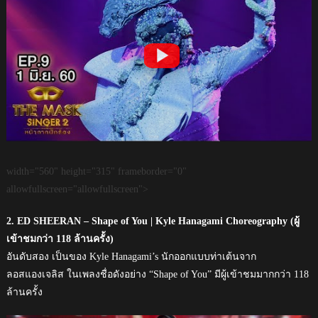
width="560" height="315" frameborder="0"
allowfullscreen="allowfullscreen">
2. ED SHEERAN – Shape of You | Kyle Hanagami Choreography (ผู้
เข้าชมกว่า 118 ล้านครั้ง)
อันดับสอง เป็นของ Kyle Hanagami’s นักออกแบบท่าเต้นจาก
ลอสแองเจลิส ในเพลงชื่อดังอย่าง “Shape of You” มีผู้เข้าชมมากกว่า 118
ล้านครั้ง