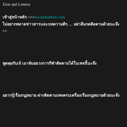
Zion and Lennox
เข้าสู่หน้าหลัก >>>
kwamkidhen.com
ไม่อยากพลาดข่าวสารและบทความดีๆ … อย่าลืมกดติดตามด้วยนะจ๊ะ
^^
พูดคุยกับเจ้ เมาท์มอยวงการกีฬาติดตามได้ในเพจนี้นะจ๊ะ
อยากรู้เรื่องกฏหมาย ฝากติดตามเพจครบเครื่องเรื่องกฎหมายด้วยนะจ๊ะ