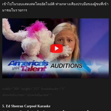
เข้าไปในรอบแสดงสดโดยอัตโนมัติ ท่ามกลางเสียงปรบมือของผู้ชมที่เข้า
มาชมในรายการ
width="560" height="315" frameborder="0"
allowfullscreen="allowfullscreen">
5. Ed Sheeran Carpool Karaoke