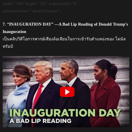
width="560" height="315" frameborder="0"
allowfullscreen="allowfullscreen">
7. “INAUGURATION DAY” —A Bad Lip Reading of Donald Trump’s
Inauguration
เป็นคลิปวิดีโอการพากษ์เสียงล้อเลียนในการเข้ารับตำแหน่งของ โดนัล
ทรัมป์