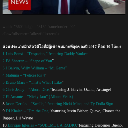
width="560" height="315" frameborder="0"
allowfullscreen="allowfullscreen">
ส่วนประเภทมิวสิควิดีโอที่มีผู้เข้าชมมากที่สุดของปี 2017 ท็อป 10
ได้แก่
1.Luis Fonsi – “Despacito,” featuring Daddy Yankee
2.Ed Sheeran – “Shape of You
”
3.J Balvin, Willy William – “Mi Gente”
4.Maluma – “Felices los 4
”
5.Bruno Mars – “That’s What I Like
”
6.Chris Jeday – “Ahora Dice,”
featuring J. Balvin, Ozuna, Arcángel
7.El Amante – “Nicky Jam” (Álbum Fénix)
8.
Jason Derulo – “Swalla,” featuring Nicki Minaj and Ty Dolla $ign
9.
DJ Khaled – “I’m the One,”
featuring Justin Bieber, Quavo, Chance the
Rapper, Lil Wayne
10.
Enrique Iglesias – “SUBEME LA RADIO,”
featuring Descemer Bueno,