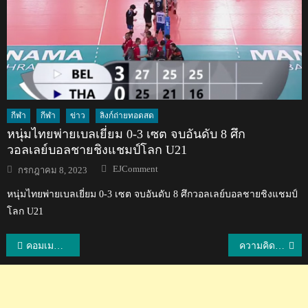
กีฬา
กีฬา
ข่าว
ลิงก์ถ่ายทอดสด
หนุ่มไทยพ่ายเบลเยี่ยม 0-3 เซต จบอันดับ 8 ศึก
วอลเลย์บอลชายชิงแชมป์โลก U21
Author
Posted
EJComment
กรกฎาคม 8, 2023
on
หนุ่มไทยพ่ายเบลเยี่ยม 0-3 เซต จบอันดับ 8 ศึกวอลเลย์บอลชายชิงแชมป์
โลก U21
แนะแนว
คอมเมนต์ต่างชาติเกี่ยวกับสำเนียงภาษาอังกฤษของคนไทย
ความคิดเห็นแฟนยูทูปทั่วโลกหลังได้ชมวิดีโอ “ตราบธุลีดิน”
เรื่อง