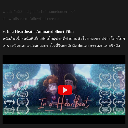
width="560" height="315" frameborder="0"
allowfullscreen="allowfullscreen">
9. In a Heartbeat – Animated Short Film
หนังสั้นเรื่องหนึ่งที่เกี่ยวกับเด็กผู้ชายที่ทำตามหัวใจของเขา สร้างโดยโดย
เบธ เดวิดและเอสเตบองบราโว่ที่วิทยาลัยศิลปะและการออกแบบริงลิง