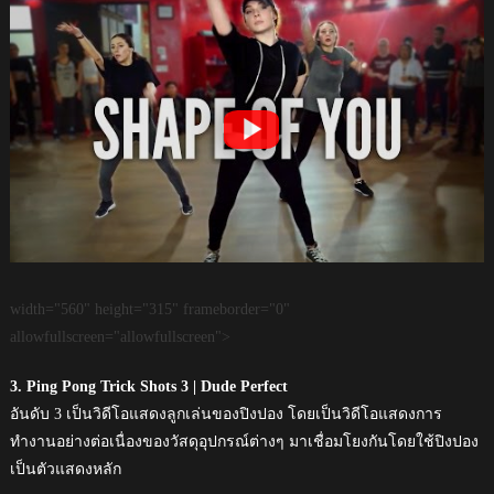
width="560" height="315" frameborder="0"
allowfullscreen="allowfullscreen">
3. Ping Pong Trick Shots 3 | Dude Perfect
อันดับ 3 เป็นวิดีโอแสดงลูกเล่นของปิงปอง โดยเป็นวิดีโอแสดงการ
ทำงานอย่างต่อเนื่องของวัสดุอุปกรณ์ต่างๆ มาเชื่อมโยงกันโดยใช้ปิงปอง
เป็นตัวแสดงหลัก