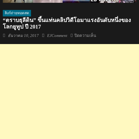
ลิงก์ถ่ายทอดสด
“ตราบธุลีดิน” ขึ้นแท่นคลิปวิดีโอมาแรงอันดับหนึ่งของ
โลกยูทูป ปี 2017
Posted
Author
บน
ธันวาคม 10, 2017
EJComment
ปิดความเห็น
on
“ตราบ
ธุลี
ดิน”
ขึ้น
แท่น
คลิป
วิดีโอ
มา
แรง
อันดับ
หนึ่ง
ของ
โลก
ยู