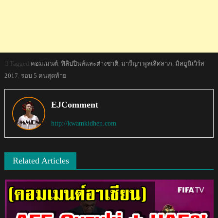
Tagged
คอมเมนต์
,
ฟิลิปปินส์และต่างชาติ
,
มารีญา พูลเลิศลาภ
,
มิสยูนิเวิร์ส
2017
,
รอบ 5 คนสุดท้าย
EJComment
http://kwamkidhen.com
Related Articles