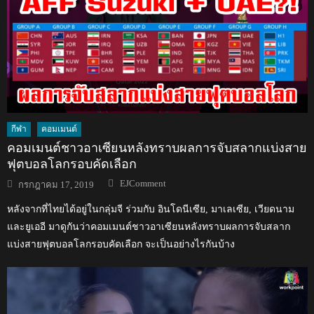
กีฬา
คอมเมนต์
คอมเมนต์ชาวอาเซียนหลังทราบผลการจับสลากแบ่งสาย
ฟุตบอลโลกรอบคัดเลือก
Author
Posted
EJComment
กรกฎาคม 17, 2019
on
หลังจากที่ไทยได้อยู่ในกลุ่มจี ร่วมกับ อินโดนีเซีย, มาเลเซีย, เวียดนาม
และยูเออี มาดูกันว่าคอมเมนต์ชาวอาเซียนหลังทราบผลการจับสลาก
แบ่งสายฟุตบอลโลกรอบคัดเลือก จะเป็นอย่างไรกันบ้าง