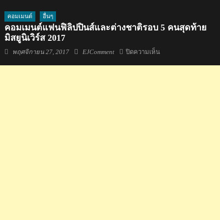
คอมเมนต์
อื่นๆ
คอมเมนต์แฟนฟิลิปปินส์และต่างชาติรอบ 5 คนสุดท้าย
มิสยูนิเวิร์ส 2017
Posted
Author
บน
พฤศจิกายน 27, 2017
EJComment
ปิดความเห็น
on
คอม
เมน
ต์
แฟน
ฟิลิปปินส์
และ
ต่าง
ชาติ
รอบ
5
คน
สุดท้าย
มิส
ยูนิเวิร์ส