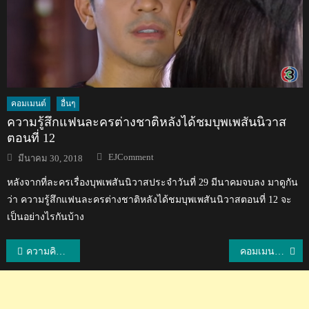
คอมเมนต์
อื่นๆ
ความรู้สึกแฟนละครต่างชาติหลังได้ชมบุพเพสันนิวาส
ตอนที่ 12
Author
Posted
EJComment
มีนาคม 30, 2018
on
หลังจากที่ละครเรื่องบุพเพสันนิวาสประจำวันที่ 29 มีนาคมจบลง มาดูกัน
ว่า ความรู้สึกแฟนละครต่างชาติหลังได้ชมบุพเพสันนิวาสตอนที่ 12 จะ
เป็นอย่างไรกันบ้าง
แนะแนว
ความคิดเห็นชาวต่างชาติเกี่ยวกับวัดร่องขุนจังหวัดเชียงราย
คอมเมนต์แฟนบอลเมียนมาทีมโปลิส เทโร มาต้อนรับอ่อง ทู ที่สนามบินดอนเมือง
เรื่อง