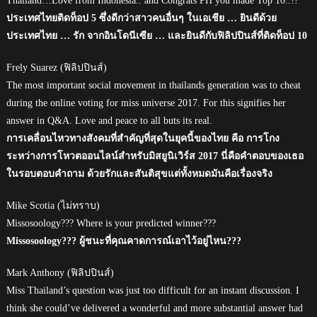
Thailand…Love from Indonesia.. and Congrats PH you made Top 10..!!
ประเทศไทยติดท็อป 5 ซึ่งดีกว่าสาวคนอื่นๆ ในเอเชีย … ยินดีด้วย
ประเทศไทย … รัก จากอินโดนีเซีย … และยินดีกับฟิลิปปินส์ที่ติดท็อป 10
Frely Suarez (ฟิลิปปินส์)
The most important social movement in thailands generation was to cheat
during the online voting for miss universe 2017. For this signifies her
answer in Q&A. Love and peace to all buts its real.
การเคลื่อนไหวทางสังคมที่สำคัญที่สุดในยุคนี้ของไทย คือ การโกง
ระหว่างการโหวตออนไลน์สำหรับมิสยูนิเวิร์ส 2017 นี่คือคำตอบของเธอ
ในรอบตอบคำถาม ด้วยรักและสันติสุขแต่ทั้งหมดมันคือเรื่องจริง
Mike Scotia (ไม่ทราบ)
Missosoology??? Where is your predicted winner???
Missosoology??? ผู้ชนะที่คุณคาดการณ์เอาไว้อยู่ไหน???
Mark Anthony (ฟิลิปปินส์)
Miss Thailand’s question was just too difficult for an instant discussion. I
think she could’ve delivered a wonderful and more substantial answer had