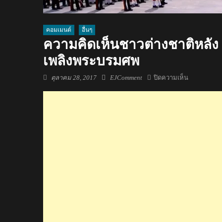
คอมเมนต์
อื่นๆ
ความคิดเห็นชาวต่างชาติหลั
เพลิงพระบรมศพ
Posted
Author
บน
ตุลาคม 28, 2017
EJComment
ปิดความเห็น
on
ความ
คิด
เห็น
ชาว
ต่าง
ชาติ
หลัง
CNN
เสนอ
ข่าว
พระ
ราช