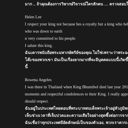
มาก .. ถ้าคุณต้องการวิพากษ์วิจารณ์ใครสักคน … ตรวจสอบให
Helen Lee
I respect your king not because hes a royalty but a king who help
who was down to earth
n very committed to his people.
I salute this king.
ฉันเคารพนับถือพระมหากษัตริย์ของคุณ ไม่ใช่เพราะว่าพระองค
โต๊ะของพวกเขา มันเป็นเรื่องยากมากที่จะมีบุคคลแบบนี้เกิ
นี้
Rowena Angeles
I was there in Thailand when King Bhumibol died last year 2016.
moments and respectful condolences to their King. I really appre
should respect.
ฉันอยู่ในประเทศไทยตอนที่พระบาทสมเด็จพระเจ้าอยู่หัวภูมิพ
เห็นช่วงเวลาที่เจ็บปวดและความเสียใจอย่างสุดซึ้งต่อกา
ฉันเชื่อว่าทุกประเทศมีอัตลักษณ์เป็นของตัวเอง, พวกเราควร