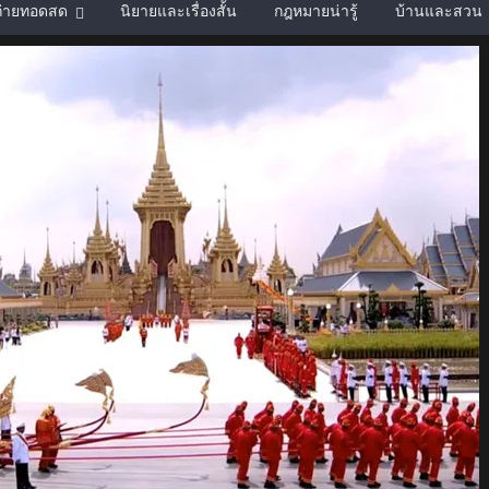
์ถ่ายทอดสด
นิยายและเรื่องสั้น
กฎหมายน่ารู้
บ้านและสวน