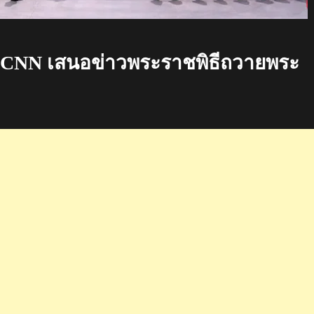
ง CNN เสนอข่าวพระราชพิธีถวายพระ