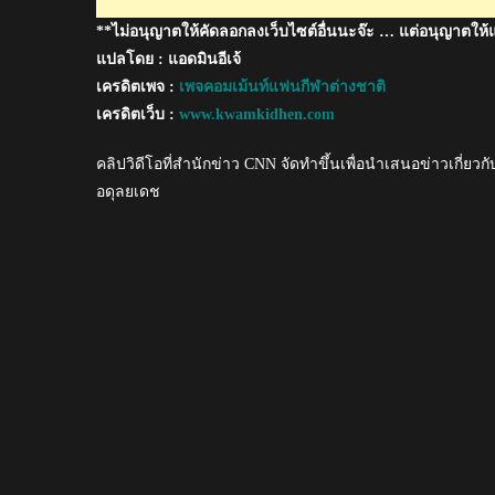
พิธี
**ไม่อนุญาตให้คัดลอกลงเว็บไซต์อื่นนะจ๊ะ … แต่อนุญาตให้
ถวาย
พระ
แปลโดย : แอดมินอีเจ้
เพลิง
เครดิตเพจ :
เพจคอมเม้นท์แฟนกีฬาต่างชาติ
พระบรม
เครดิตเว็บ :
www.kwamkidhen.com
ศพ
คลิปวิดีโอที่สำนักข่าว CNN จัดทำขึ้นเพื่อนำเสนอข่าวเกี่
อดุลยเดช