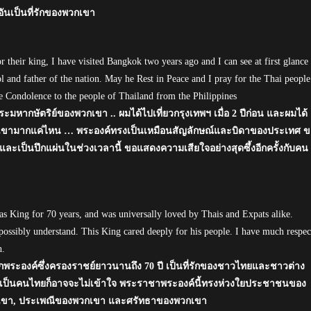
นเป็นที่รักของพวกเขา
 their king, I have visited Bangkok two years ago and I can see at first glance
l and father of the nation. May he Rest in Peace and I pray for the Thai people
ere Condolence to the people of Thailand from the Philippines
หากษัตริย์ของพวกเขา .. ผมได้ไปเที่ยวกรุงเทพฯ เมื่อ 2 ปีก่อน และผมได้
วกเขามากแค่ไหน … พระองค์ทรงเป็นเหมือนสัญลักษณ์และบิดาของประเทศ ข
ะเป็นปึกแผ่นในช่วงเวลานี้ ขอแสดงความเสียใจอย่างสุดซึ้งอีกครั้งกับคน
s King for 70 years, and was universally loved by Thais and Expats alike.
possibly understand. This King cared deeply for his people. I have much respec
h.
ักพระองค์ซึ่งครองราชย์ยาวนานถึง 70 ปี เป็นที่รักของชาวไทยและชาวต่าง
อเป็นคนไทยก็อาจจะไม่เข้าใจ พระราชาพระองค์นี้ทรงห่วงใยประชาชนของ
วกเขา, ประเพณีของพวกเขา และศรัทธาของพวกเขา