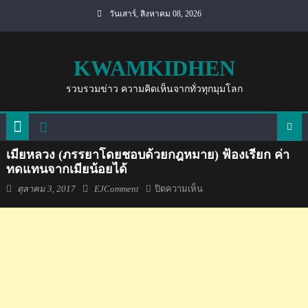
Skip
วันเสาร์, สิงหาคม 08, 2026
to
content
KWAMKIDHEN
รวบรวมข่าว ความคิดเห็นจากทั่วทุกมุมโลก
เมียหลวง (ภรรยาโดยชอบด้วยกฎหมาย) ฟ้องเรียก ค่า
ทดแทนจากเมียน้อยได้
Posted
Author
บน
ตุลาคม 3, 2017
EJComment
ปิดความเห็น
on
เมีย
หลวง
(ภรรยา
โดย
ชอบ
ด้วย
กฎหมาย)