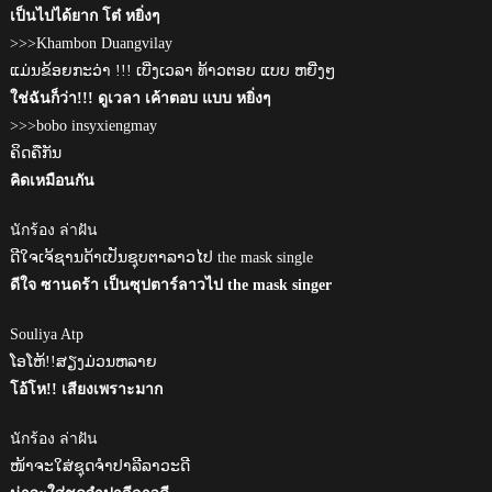
เป็นไปได้ยาก โต๋ หยิ่งๆ
>>>Khambon Duangvilay
ແມ່ນຂ້ອຍກະວ່າ !!! ເບີ່ງເວລາ ທ້າວຕອບ ແບບ ຫຍີ່ງໆ
ใช่ฉันก็ว่า!!! ดูเวลา เค้าตอบ แบบ หยิ่งๆ
>>>bobo insyxiengmay
ຄິດຄືກັນ
คิดเหมือนกัน
นักร้อง ล่าฝัน
ດີໃຈເຈ້ຊານດ້າເປັນຊຸບຕາລາວໄປ the mask single
ดีใจ ซานดร้า เป็นซุปตาร์ลาวไป the mask singer
Souliya Atp
ໂອໂຫ້!!ສຽງມ່ວນຫລາຍ
โอ้โห!! เสียงเพราะมาก
นักร้อง ล่าฝัน
ໜ້າຈະໃສ່ຊຸດຈຳປາລີລາວະດີ