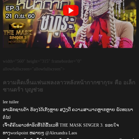
width="560" height="315" frameborder="0"
allowfullscreen="allowfullscreen">
ความคิดเห็นแฟนเพลงลาวหลังหน้ากากซากุระ คือ อเล็ก
ซานดร้า บุญช่วย
lee tuilee
ອາເລັກຊານດ້າ ຮ້ອງໄດ້ເກັ່ງຫຼາຍ ສຽງດີ ຄວາມສາມາດຫຼາກຫຼາຍ ພັດທະນາ
ຕໍ່ໄປ
ເຈົ້າຄືຄົນລາວທຳອິດທີ່ໄດ້ຂື້ນເວທີ THE MASK SINGER 3. ຂອບໃຈ
ທາງworkpoint ຫລາຍໆ @Alexandra Laos