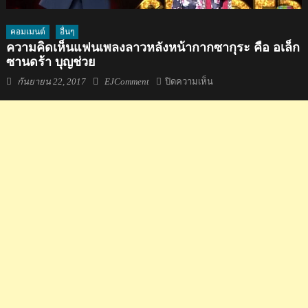
คอมเมนต์
อื่นๆ
ความคิดเห็นแฟนเพลงลาวหลังหน้ากากซากุระ คือ อเล็ก
ซานดร้า บุญช่วย
Posted
Author
บน
กันยายน 22, 2017
EJComment
ปิดความเห็น
on
ความ
คิด
เห็น
แฟน
เพลง
ลาว
หลัง
หน้ากาก
ซากุระ
คือ
อ
เล็ก
ซาน
ดร้า