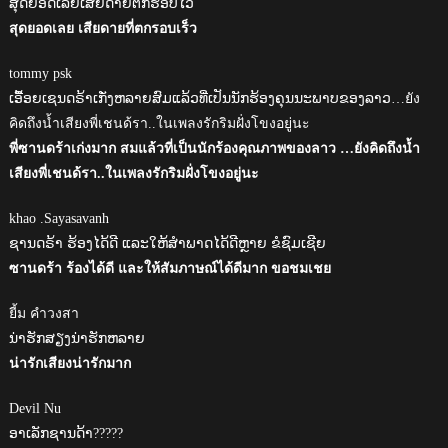
ສຸດຍອດເລີຍເສຍດາຍຕົກຮອບໄວ
สุดยอดเลย เสียดายที่ตกรอบเร็ว
tommy psk
ເອື້ອຍເຊນດຣ້າເກັ່ງຫລາຍສົມແລ້ວທີ່ເປັນນັກຮ້ອງຄຸນນະພາບຂອງລາວ…ยัง
คิดถึงน้ำเสียงพี่เชนด้รา..ในเพลงรักริมฝั่งโขงอยู่นะ
พี่ซานดร้าเก่งมาก สมแล้วที่เป็นนักร้องคุณภาพของลาว …ยังคิดถึงน้ำ
เสียงพี่เชนด้รา..ในเพลงรักริมฝั่งโขงอยู่นะ
khao .Sayasavanh
ຊານດຣ້າ ຮ້ອງໄດ້ດີ ແລະໃຫ້ສຳພາດໄດ້ດີຫຼາຍ ຂໍຊົມເຊີຍ
ซานดร้า ร้องได้ดี และให้สัมภาษณ์ได้ดีมาก ขอชมเชย
ยี้ม คําวงสา
ນ່າຮັກສຽງນ່າຮັກຫລາຍ
น่ารักเสียงน่ารักมาก
Devil Nu
ອາເລັກຊານດ້າ?????