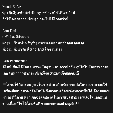
Month ZaAA
ຖ້າໃຊ້ເພັງສາກົນໄປ ເລື້ອຍໆ ຫນ້າຈະໄປໄດ້ໄກກວ່ານີ້
ถ้าใช้เพลงสากลเรื่อยๆ น่าจะไปได้ไกลกว่านี้
Arm Dml
6 ชั่วโมงที่ผ่านมา
ທັງງາມ ທັງນ່າຮັກ ທັ້ງເກັ່ງ ຮັກອາເລັກຊານດຣ້າ❤️❤️❤️❤️❤️
ทั้งงาม ทั้งน่ารัก ทั้งเก่ง รักอเล็กซานดร้า
Parn Phatthanunt
ดีไซน์เสียงได้โคตรเพราะ ในฐานะคนลาวนำกัน ภูมิใจในโตเจ้าหลายๆ
เด้อ #หน้ากากซากุระ #ຮັກເຈົ້າແຮງແພງເຈົ້າຫລາຍເດີ້
**โปรดใช้วิจารณญาณในการอ่าน สำหรับการแปลในบางภาษาจะใช้
เครื่องมือแปลภาษาอัตโนมัติ ซึ่งอาจจะเกิดข้อผิดพลาดขึ้นได้ ต้องขออภัย
มา ณ ที่นี้ด้วย หากเกิดข้อผิดพลาดในการแปลสามารถแจ้งให้แอดมินท
ราบเพื่อแก้ไขได้โดยทันที ขอบพระคุณอย่างสูงจ้า**