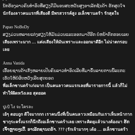
ນັກຮ້ອງລາວຄົນທຳອິດທີ່ສຽງດີມີພອນສະຫວັນສູງອາເລັກຊັນດ້າ ຮັກສຸດໃຈ
นักร้องลาวคนแรกที่เสียงดี มีพรสวรรค์สูง อเล็กซานดร้า รักสุดใจ
Papao NoBoDy
ສຽງມ່ວນຫລາຍແຕ່ງສຽງໃຫ້ມັນມ່ວນແລະອອກມາດີອີກ ບໍ່ຫນ້າຕົກຮອບເລຍ
เสียงเพราะมาก … แต่งเสียงให้มันเพราะและออกมาดีอีก ไม่น่าตกรอบ
เลย
Anna Vanida
ເອື້ອຍຊານດ້າເກັ່ງຫລາຍເປັນຄົນລາວທຳອິດເລີຍທີ່ມາຂຶ້ນລາຍການນີ້ລະກະ
ເຮັດໃຫ້ບໍ່ຜິດຫວັງເລີຍສຸດຍອດ
พี่อเล็กซานดร้าเก่งมาก เป็นคนลาวคนแรกเลยที่มารายการนี้ แล้วก็ไม่
ทำให้ผิดหวังเลย สุดยอด
ปูเป้ ไง จะใครละ
เย้ๆ ตอบถูก ดีใจมากกก เราคนนึ่งที่เป็นคนลาวเหมือนกันเราเห็นหน้ากาก
ชากุระครั้งแรกก็นึกถึงอเล็กซานดร้าเลย เพราะคิดยุแล้วนางต้องมา ຮັກ
ເຈົ້າຫຼາຍໆເດີ້. ອາເລັກຊານດຣ້າ. ??? (รักเจ้ามากๆ เด้อ … อเล็กซานดร้า