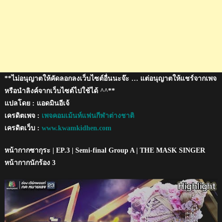
บุญช่วย
**ไม่อนุญาตให้คัดลอกลงเว็บไซต์อื่นนะจ๊ะ … แต่อนุญาตให้แชร์จากเพจ
หรือนำลิงค์จากเว็บไซต์ไปใช้ได้ ^^**
แปลโดย : แอดมินอีเจ้
เครดิตเพจ :
เพจคอมเม้นท์แฟนกีฬาต่างชาติ
เครดิตเว็บ :
www.kwamkidhen.com
หน้ากากซากุระ | EP.3 | Semi-final Group A | THE MASK SINGER
หน้ากากนักร้อง 3