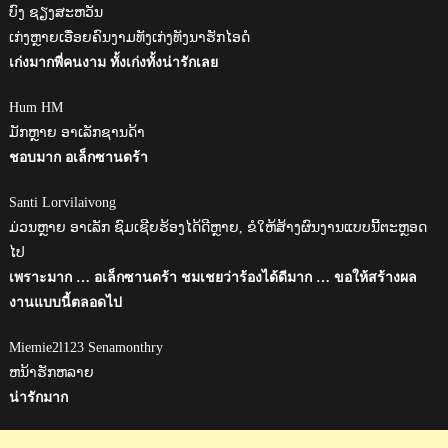
ບົງ ຊຽງສະຫວັນ
ເກ່ງຫຼາຍເອື່ອຍຄົນງາມທັງເກ່ງທັງນາຮັກໄອດໍ
เก่งมากพี่คนงาม ทั้งเก่งทั้งน่ารักเลย
Hum HM
ມັກຫຼາຍ ອາເລັກຊານດ້າ
ชอบมาก อเล็กซานดร้า
Santi Lorvilaivong
ມ່ວນຫຼາຍ ອາເລັກ ຊົມເຊີຍຮ້ອງໄດ້ດີຫຼາຍ, ຂໍໃຫ້ສ້າງຜົນງານແບບນີ້ຕະຫຼອດ
ໄປ
เพราะมาก … อเล็กซานดร้า ชมเชยว่าร้องได้ดีมาก … ขอให้สร้างผล
งานแบบนี้ตลอดไป
Miemie2l123 Senamonthry
ຫນ້າຮັກຫລາຍ
น่ารักมาก