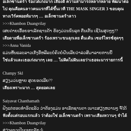
อเล็กซานดร้า ร้องได้เก่งมาก เสียงดี ความสามารถหลากหลาย พัฒนาต่อ
ไป คุณคือคนลาวคนแรกที่ได้ขึ้นเวที THE MASK SINGER 3 ขอบคุณ
ทางเวิร์คพอยท์มากๆ … อเล็กซานดร้าลาว
>>>Khambon Duangvilay
ເສຍດ່າຍເອື້ອຍອາເລັກຊານດ້າ ຮ້ອງມ່ວນຂົນລຸກ ຕື່ນເຕັ້ນ ເຊີໄພສຸດໆໆ??
เสียดายพี่อเล็กซานดร้า ร้องเพราะขนลุกเลย ตื่นเต้น เซอร์ไพรซ์สุดๆๆ
>>>Anna Vanida
ແມ່ນຫັ້ນແລະລາວເກັ່ງອີ່ຫລີລະບໍ່ຄິດບໍ່ຝັນເລີຍວ່າລ່ວສິມາລາຍການນີ້
ใช่แล้วและเธอเก่งมากๆ เลย … ไม่คิดไม่ฝันเลยว่าเธอจะมารายการนี้
Champy Skl
ສຽງມວ่ນຫຼາຍ ສຸດຍອດເລີຍ??
เสียงเพราะมาก … สุดยอดเลย
Saiyavat Chanthamath
ຟັງແຕ່ຮອບທຳອິດແລ້ວ ວ່າຕ້ອງແມ່ນ ອາເລັກຊານດາ ເພາະສຽງຫວານໆ ຈື່ໄດ້
ฟังตั้งแต่รอบแรกแล้ว ว่าต้องใช่ อเล็กซานดร้า เพราะเสียงหวานๆ จำได้
>>>Khambon Duangvilay
ສ່ຽງລາວເປັນເອກະລັກ ນໍ