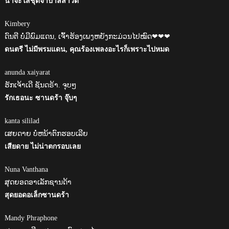
น่าจะใส่ชุดจำปาลีลาวดี
Kimbery
ດົນຕີ ບໍ່ມີພົມແດນ, ເຈົ້າຮ້ອງເພງຫຍັງກະມ່ວນໄປໝົດ❤❤❤
ดนตรี ไม่มีพรมแดน, คุณร้องเพลงอะไรก็เพราะไปหมด
anunda xaiyarat
ຮັກເຈ້າເດີ ຊັນດຣ້າ. ຈຸບໆ
รักเธอนะ ซานดร้า จุ๊บๆ
kanta sililad
ເສຍດາຍ ບໍ່ຫນ້າຕົກຮອບເລີຍ
เสียดาย ไม่น่าตกรอบเลย
Nuna Vanthana
ສຸດຍອດອາເລັກຊານດ້າ
สุดยอดอเล็กซานดร้า
Mandy Phraphone