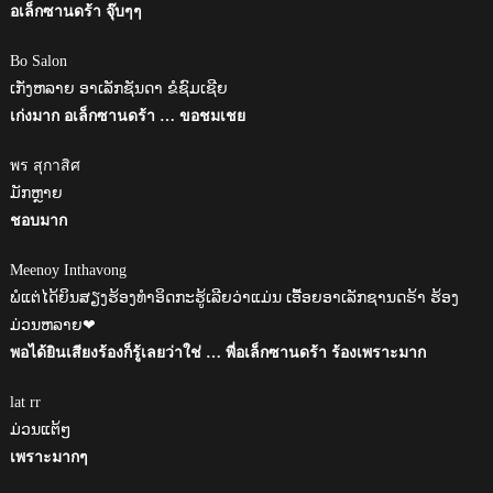
อเล็กซานดร้า จุ๊บๆๆ
Bo Salon
ເກັ່ງຫລາຍ ອາເລັກຊັນດາ ຂໍຊົມເຊີຍ
เก่งมาก อเล็กซานดร้า … ขอชมเชย
พร สุกาสิศ
ມັກຫຼາຍ
ชอบมาก
Meenoy Inthavong
ພໍແຕ່ໄດ້ຍິນສຽງຮ້ອງທຳອິດກະຮູ້ເລີຍວ່າແມ່ນ ເອື້ອຍອາເລັກຊານດຣ້າ ຮ້ອງ
ມ່ວນຫລາຍ❤
พอได้ยินเสียงร้องก็รู้เลยว่าใช่ … พี่อเล็กซานดร้า ร้องเพราะมาก
lat rr
ມ່ວນແຕ້ໆ
เพราะมากๆ