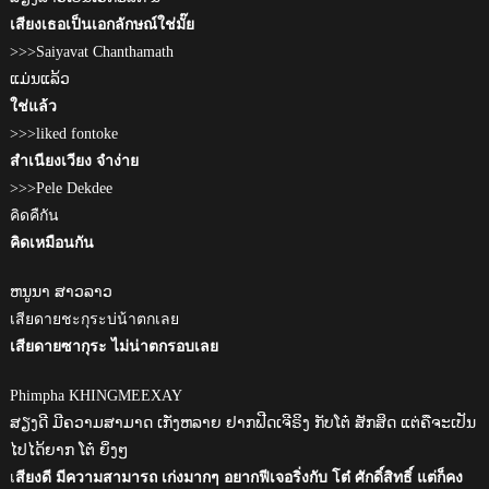
เสียงเธอเป็นเอกลักษณ์ใช่มั๊ย
>>>Saiyavat Chanthamath
ແມ່ນແລ້ວ
ใช่แล้ว
>>>liked fontoke
สำเนียงเวียง จำง่าย
>>>Pele Dekdee
คิดคืกัน
คิดเหมือนกัน
ຫນູນາ ສາວລາວ
เสียดายชะกุระบ่น้าตกเลย
เสียดายซากุระ ไม่น่าตกรอบเลย
Phimpha KHINGMEEXAY
ສຽງດີ ມີຄວາມສາມາດ ເກັ່ງຫລາຍ ຢາກຟີດເຈີຣິງ ກັບໂຕ໋ ສັກສິດ ແຕ່ຄືຈະເປັນ
ໄປໄດ້ຍາກ ໂຕ໋ ຍິ່ງໆ
เ
สียงดี มีความสามารถ เก่งมากๆ อยากฟีเจอริ่งกับ โต๋ ศักดิ์สิทธิ์ แต่ก็คง