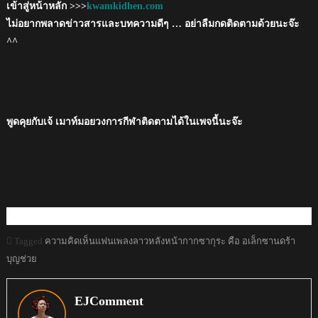
เข้าสู่หน้าหลัก >>>
kwamkidhen.com
ไม่อยากพลาดข่าวสารและบทความดีๆ … อย่าลืมกดติดตามด้วยนะจ๊ะ
^^
พูดคุยกับเจ้ เมาท์มอยวงการกีฬาติดตามได้ในเพจนี้นะจ๊ะ
Tagged
ความคิดเห็นแฟนเพลงลาวหลังหน้ากากซากุระ คือ อเล็กซานดร้า
บุญช่วย
EJComment