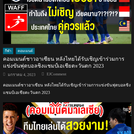
กีฬา
คอมเมนต์
คอมเมนต์ชาวอาเซียน หลังไทยได้รับเชิญเข้าร่วมการ
แข่งขันฟุตบอลชิงแชมป์เอเชียตะวันตก 2023
Author
Posted
EJComment
มกราคม 4, 2023
on
คอมเมนต์ชาวอาเซียน หลังไทยได้รับเชิญเข้าร่วมการแข่งขันฟุตบอลชิง
แชมป์เอเชียตะวันตก 2023