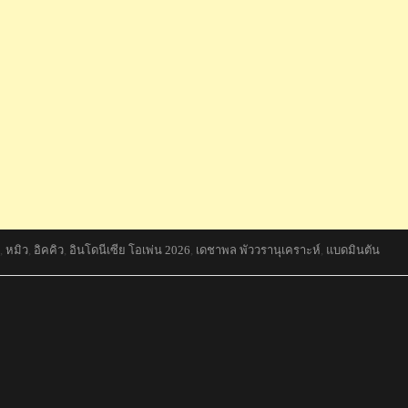
,
หมิว
,
อิคคิว
,
อินโดนีเซีย โอเพ่น 2026
,
เดชาพล พัววรานุเคราะห์
,
แบดมินตัน