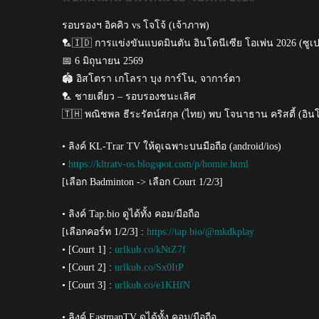
รอบรองฯ อิคคิว vs โจโจ้ (เจ้าภาพ)
🏸🇮🇩 การแข่งขันแบดมินตัน อินโดนีเซีย โอเพ่น 2026 (ซูเป
📅 6 มิถุนายน 2569
🏟️ อิสโตรา เกโลรา บุง การ์โน, จาการ์ตา
🏸 ชายเดี่ยว – รอบรองชนะเลิศ
🇹🇭 พณิชพล ธีระรัตน์สกุล (ไทย) พบ โจนาธาน คริสตี้ (อินโ
• ลิงค์ KL-Trar TV ให้ดูเฉพาะบนมือถือ (android/ios)
•
https://kltratv-os.blogspot.com/p/homie.html
[เลือก Badminton -> เลือก Court 1/2/3]
• ลิงค์ Tap.bio ดูได้ทั้ง คอม/มือถือ
[เลือกคอร์ท 1/2/3] :
https://tap.bio/@mkdkplay
• [Court 1] :
urlkub.co/kNtZ7f
• [Court 2] :
urlkub.co/Sx0ItP
• [Court 3] :
urlkub.co/e1KHfN
• ลิงค์ EastmanTV ดูได้ทั้ง คอม/มือถือ