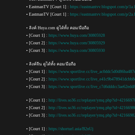
• EastmanTV [Court 1] :
https://eastmantvv.blogspot.com/p/1a.
• EastmanTV [Court 1] :
https://eastmantvv.blogspot.com/p/2a.
• ลิงค์ Huya.com ดูได้ทั้ง คอม/มือถือ
• [Court 1] :
https://www.huya.com/30805928
• [Court 2] :
https://www.huya.com/30805929
• [Court 3] :
https://www.huya.com/30805930
• ลิงค์จีน ดูได้ทั้ง คอม/มือถือ
• [Court 1] :
https://www.sportlive.cc/live_ac0ddc5d0d86ba48
• [Court 2] :
https://www.sportlive.cc/live_e41c9b478941dcbb
• [Court 3] :
https://www.sportlive.cc/live_c7d6dddcc3ae62ed
• [Court 1] :
http://lives.so36.cc/replayer/ymq.php?id=421669
• [Court 2] :
http://lives.so36.cc/replayer/ymq.php?id=421669
• [Court 3] :
http://lives.so36.cc/replayer/ymq.php?id=421669
• [Court 1] :
https://shorturl.asia/B2nUj