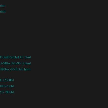
html
html
7d186403ab3a435f.html
8cb440ac3b1a94c3.html
d82f0bac2b55b326.html
7811258061
8000523061
8217199061