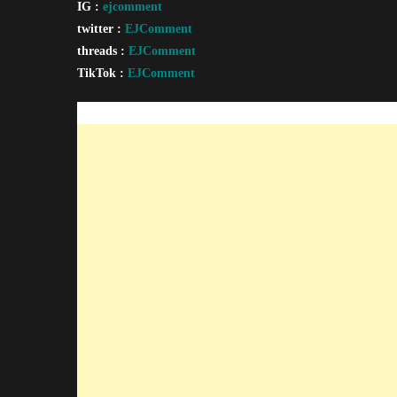
IG :
ejcomment
twitter :
EJComment
threads :
EJComment
TikTok :
EJComment