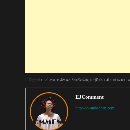
Tagged
บาส-เฟม
,
พณิชพล ธีระรัตน์สกุล
,
ศุภิสรา เพียวสามพราน
EJComment
http://kwamkidhen.com